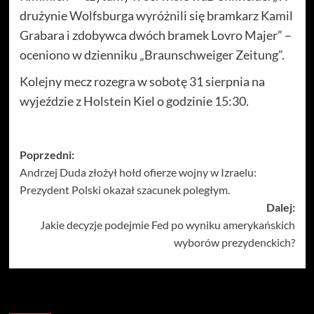
drużynie Wolfsburga wyróżnili się bramkarz Kamil
Grabara i zdobywca dwóch bramek Lovro Majer” –
oceniono w dzienniku „Braunschweiger Zeitung”.
Kolejny mecz rozegra w sobotę 31 sierpnia na
wyjeździe z Holstein Kiel o godzinie 15:30.
Zobacz
Poprzedni:
Andrzej Duda złożył hołd ofierze wojny w Izraelu:
wpisy
Prezydent Polski okazał szacunek poległym.
Dalej:
Jakie decyzje podejmie Fed po wyniku amerykańskich
wyborów prezydenckich?
Więcej