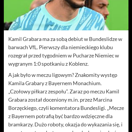
Kamil Grabara ma za sobą debiut w Bundeslidze w
barwach VfL. Pierwszy dla niemieckiego klubu
rozegrał przed tygodniem w Pucharze Niemiec w
wygranym 1:0 spotkaniu z Koblenz.
A jak było w meczu ligowym? Znakomity występ
Kamila Grabary z Bayernem Monachium.
„Czołowy piłkarz zespołu”. Zaraz po meczu Kamil
Grabara został doceniony m.in. przez Marcina
Borzęckiego, czyli komentatora Bundesligi. „Mecze
z Bayernem potrafią być bardzo wdzięczne dla
bramkarzy. Dużo roboty, okazja do wykazania się, i