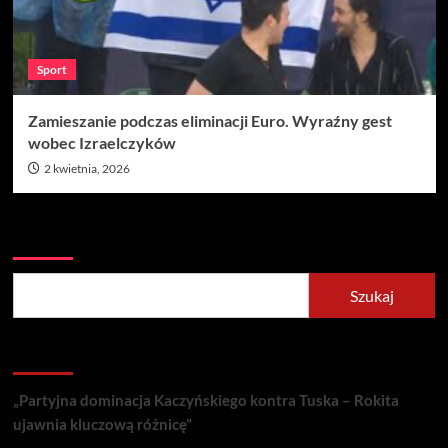
Sport
Zamieszanie podczas eliminacji Euro. Wyraźny gest
wobec Izraelczyków
2 kwietnia, 2026
Szukaj
Szukaj
Recent Posts
„Partyjna dominacja Kaczyńskiego kontra Tuska – Rokita
ujawnia kluczową różnicę”