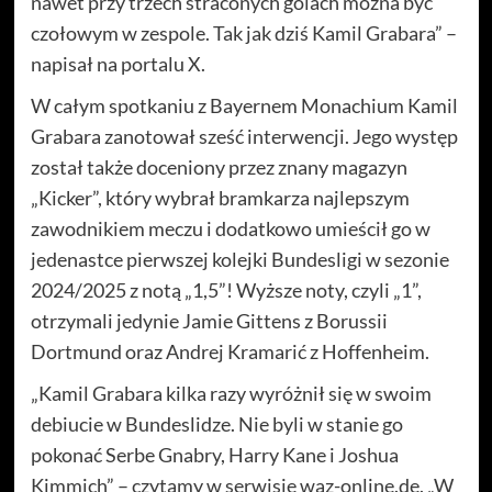
nawet przy trzech straconych golach można być
czołowym w zespole. Tak jak dziś Kamil Grabara” –
napisał na portalu X.
W całym spotkaniu z Bayernem Monachium Kamil
Grabara zanotował sześć interwencji. Jego występ
został także doceniony przez znany magazyn
„Kicker”, który wybrał bramkarza najlepszym
zawodnikiem meczu i dodatkowo umieścił go w
jedenastce pierwszej kolejki Bundesligi w sezonie
2024/2025 z notą „1,5”! Wyższe noty, czyli „1”,
otrzymali jedynie Jamie Gittens z Borussii
Dortmund oraz Andrej Kramarić z Hoffenheim.
„Kamil Grabara kilka razy wyróżnił się w swoim
debiucie w Bundeslidze. Nie byli w stanie go
pokonać Serbe Gnabry, Harry Kane i Joshua
Kimmich” – czytamy w serwisie waz-online.de. „W