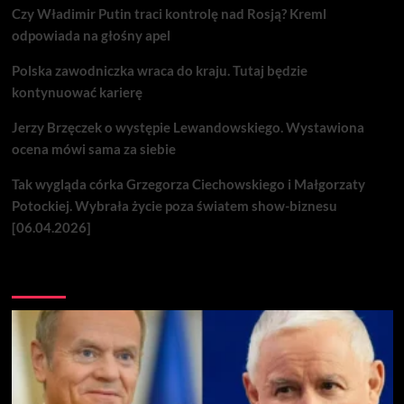
Czy Władimir Putin traci kontrolę nad Rosją? Kreml
odpowiada na głośny apel
Polska zawodniczka wraca do kraju. Tutaj będzie
kontynuować karierę
Jerzy Brzęczek o występie Lewandowskiego. Wystawiona
ocena mówi sama za siebie
Tak wygląda córka Grzegorza Ciechowskiego i Małgorzaty
Potockiej. Wybrała życie poza światem show-biznesu
[06.04.2026]
Nie przegap