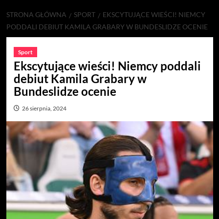
STRONA GŁÓWNA
SPORT
EKSCYTUJĄCE WIEŚCI! NIEMCY
PODDALI DEBIUT KAMILA GRABARY W BUNDESLIDZE OCENIE
Sport
Ekscytujące wieści! Niemcy poddali
debiut Kamila Grabary w
Bundeslidze ocenie
26 sierpnia, 2024