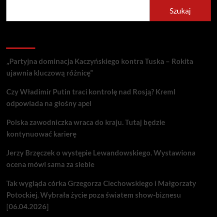
Szukaj
Recent Posts
„Partyjna dominacja Kaczyńskiego kontra Tuska – Rokita
ujawnia kluczową różnicę”
Czy Władimir Putin traci kontrolę nad Rosją? Kreml
odpowiada na głośny apel
Polska zawodniczka wraca do kraju. Tutaj będzie
kontynuować karierę
Jerzy Brzęczek o występie Lewandowskiego. Wystawiona
ocena mówi sama za siebie
Tak wygląda córka Grzegorza Ciechowskiego i Małgorzaty
Potockiej. Wybrała życie poza światem show-biznesu
[06.04.2026]