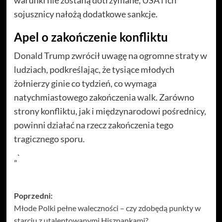
warunki nie zostaną dotrzymane, USA i ich
sojusznicy nałożą dodatkowe sankcje.
Apel o zakończenie konfliktu
Donald Trump zwrócił uwagę na ogromne straty w
ludziach, podkreślając, że tysiące młodych
żołnierzy ginie co tydzień, co wymaga
natychmiastowego zakończenia walk. Zarówno
strony konfliktu, jak i międzynarodowi pośrednicy,
powinni działać na rzecz zakończenia tego
tragicznego sporu.
„`
Zobacz
Poprzedni:
Młode Polki pełne waleczności – czy zdobędą punkty w
wpisy
starciu z utalentowanymi Hiszpankami?