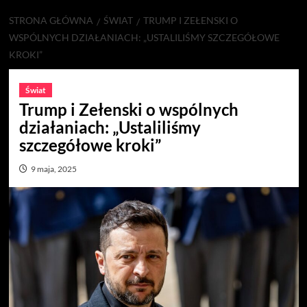
STRONA GŁÓWNA
ŚWIAT
TRUMP I ZEŁENSKI O
WSPÓLNYCH DZIAŁANIACH: „USTALILIŚMY SZCZEGÓŁOWE
KROKI”
Świat
Trump i Zełenski o wspólnych
działaniach: „Ustaliliśmy
szczegółowe kroki”
9 maja, 2025