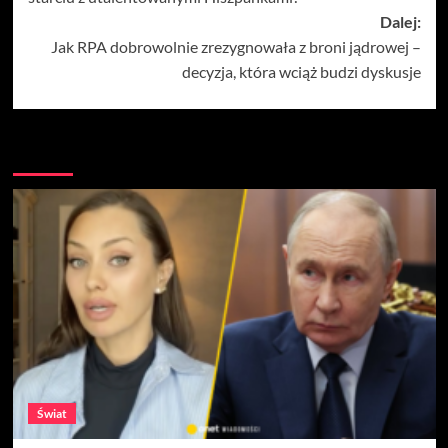
Dalej:
Jak RPA dobrowolnie zrezygnowała z broni jądrowej –
decyzja, która wciąż budzi dyskusje
Więcej
Świat