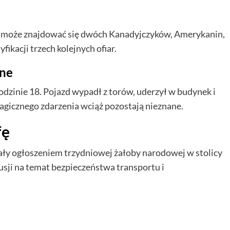
ar może znajdować się dwóch Kanadyjczyków, Amerykanin,
fikacji trzech kolejnych ofiar.
ane
odzinie 18. Pojazd wypadł z torów, uderzył w budynek i
ragicznego zdarzenia wciąż pozostają nieznane.
fę
ały ogłoszeniem trzydniowej żałoby narodowej w stolicy
sji na temat bezpieczeństwa transportu i