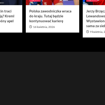
in traci
Polska zawodniczka wraca
Jerzy Brzęc
ją? Kreml
do kraju. Tutaj będzie
Lewandows
śny apel
kontynuować karierę
Wystawion
sama za sie
16 kwietnia, 2026
9 kwietnia,