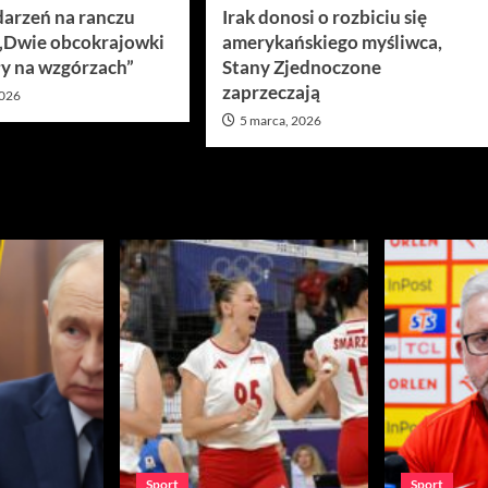
darzeń na ranczu
Irak donosi o rozbiciu się
 „Dwie obcokrajowki
amerykańskiego myśliwca,
y na wzgórzach”
Stany Zjednoczone
zaprzeczają
2026
5 marca, 2026
Sport
Sport