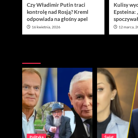
Czy Władimir Putin traci
Kulisy wy
kontrolę nad Rosją? Kreml
Epsteina:
odpowiada na głośny apel
spoczywał
16 kwietnia, 2026
12 marca, 
Nie przegap
Polityka
Świat