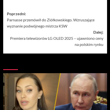
Zobacz
Poprzedni:
Parnasse przemówił do Ziółkowskiego. Wzruszające
wpisy
wyznanie podwójnego mistrza KSW
Dalej:
Premiera telewizorów LG OLED 2025 – ujawniono ceny
na polskim rynku
Więcej