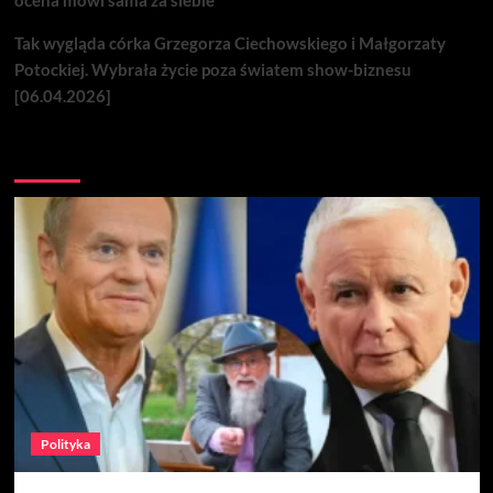
ocena mówi sama za siebie
Tak wygląda córka Grzegorza Ciechowskiego i Małgorzaty
Potockiej. Wybrała życie poza światem show-biznesu
[06.04.2026]
Nie przegap
Polityka