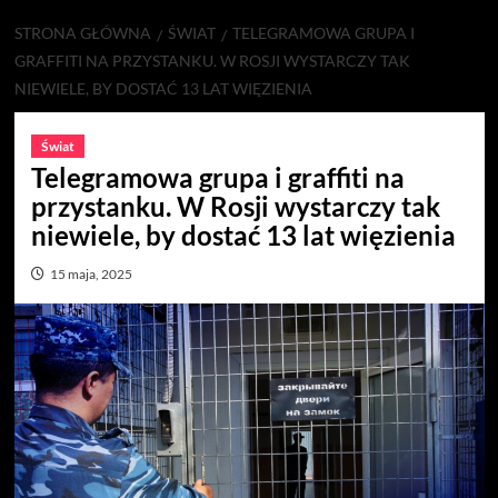
STRONA GŁÓWNA
ŚWIAT
TELEGRAMOWA GRUPA I
GRAFFITI NA PRZYSTANKU. W ROSJI WYSTARCZY TAK
NIEWIELE, BY DOSTAĆ 13 LAT WIĘZIENIA
Świat
Telegramowa grupa i graffiti na
przystanku. W Rosji wystarczy tak
niewiele, by dostać 13 lat więzienia
15 maja, 2025