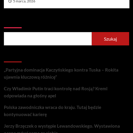
5 marca, 2026
Szukaj
Szukaj
Recent Posts
„Partyjna dominacja Kaczyńskiego kontra Tuska – Rokita
ujawnia kluczową różnicę”
Czy Władimir Putin traci kontrolę nad Rosją? Kreml
odpowiada na głośny apel
Polska zawodniczka wraca do kraju. Tutaj będzie
kontynuować karierę
Jerzy Brzęczek o występie Lewandowskiego. Wystawiona