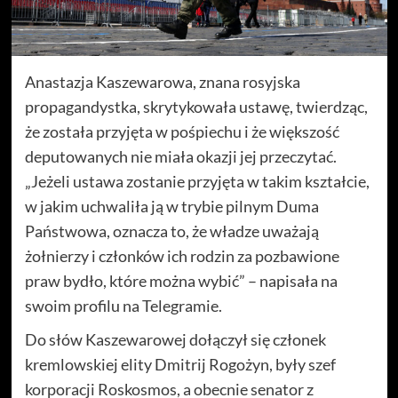
Anastazja Kaszewarowa, znana rosyjska
propagandystka, skrytykowała ustawę, twierdząc,
że została przyjęta w pośpiechu i że większość
deputowanych nie miała okazji jej przeczytać.
„Jeżeli ustawa zostanie przyjęta w takim kształcie,
w jakim uchwaliła ją w trybie pilnym Duma
Państwowa, oznacza to, że władze uważają
żołnierzy i członków ich rodzin za pozbawione
praw bydło, które można wybić” – napisała na
swoim profilu na Telegramie.
Do słów Kaszewarowej dołączył się członek
kremlowskiej elity Dmitrij Rogożyn, były szef
korporacji Roskosmos, a obecnie senator z