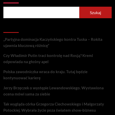
Szukaj
Recent Posts
„Partyjna dominacja Kaczyńskiego kontra Tuska – Rokita
ujawnia kluczową różnicę”
Czy Władimir Putin traci kontrolę nad Rosją? Kreml
odpowiada na głośny apel
Polska zawodniczka wraca do kraju. Tutaj będzie
kontynuować karierę
Jerzy Brzęczek o występie Lewandowskiego. Wystawiona
ocena mówi sama za siebie
Tak wygląda córka Grzegorza Ciechowskiego i Małgorzaty
Potockiej. Wybrała życie poza światem show-biznesu