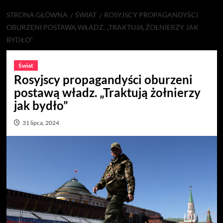
STRONA GŁÓWNA
ŚWIAT
ROSYJSCY PROPAGANDYŚCI
OBURZENI POSTAWĄ WŁADZ. „TRAKTUJĄ ŻOŁNIERZY JAK
BYDŁO”
Świat
Rosyjscy propagandyści oburzeni
postawą władz. „Traktują żołnierzy
jak bydło”
31 lipca, 2024