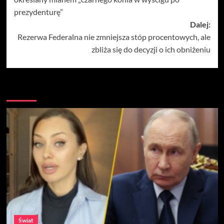
prezydenturę”
Dalej:
Rezerwa Federalna nie zmniejsza stóp procentowych, ale
zbliża się do decyzji o ich obniżeniu
Więcej
Świat