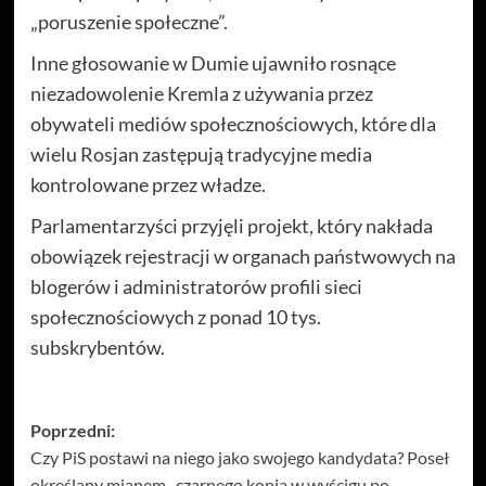
„poruszenie społeczne”.
Inne głosowanie w Dumie ujawniło rosnące
niezadowolenie Kremla z używania przez
obywateli mediów społecznościowych, które dla
wielu Rosjan zastępują tradycyjne media
kontrolowane przez władze.
Parlamentarzyści przyjęli projekt, który nakłada
obowiązek rejestracji w organach państwowych na
blogerów i administratorów profili sieci
społecznościowych z ponad 10 tys.
subskrybentów.
Zobacz
Poprzedni:
Czy PiS postawi na niego jako swojego kandydata? Poseł
wpisy
określany mianem „czarnego konia w wyścigu po