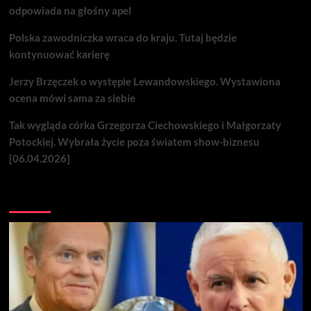
odpowiada na głośny apel
Polska zawodniczka wraca do kraju. Tutaj będzie
kontynuować karierę
Jerzy Brzęczek o występie Lewandowskiego. Wystawiona
ocena mówi sama za siebie
Tak wygląda córka Grzegorza Ciechowskiego i Małgorzaty
Potockiej. Wybrała życie poza światem show-biznesu
[06.04.2026]
Nie przegap