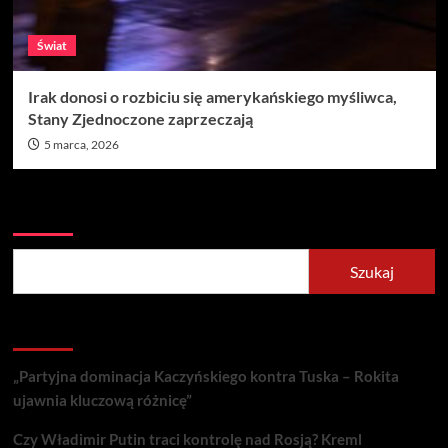
Świat
Irak donosi o rozbiciu się amerykańskiego myśliwca,
Stany Zjednoczone zaprzeczają
5 marca, 2026
Szukaj
Szukaj
Recent Posts
„Partyjna dominacja Kaczyńskiego kontra Tuska – Rokita
ujawnia kluczową różnicę”
Czy Władimir Putin traci kontrolę nad Rosją? Kreml