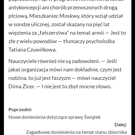
antykoncepcji ani chorób przenoszonych drogą
płciową. Mieszkaniec Moskwy, który wziął udział
w sondze ulicznej, został skazany na pięć lat
więzienia za „fałszerstwa” na temat armii — Jest to
złe z wielu powodów — tłumaczy psycholożka
Tatiana Czuwilkowa.
Nauczyciele również nie są zadowoleni. — Jeśli
jakaś organizacja mówi nam dokładnie, czym jest
rodzina, to już jest faszyzm — mówi nauczyciel
Dima Zicer. — I nie jest to zbyt mocne słowo.
Zobacz
Poprzedni:
Nowe doniesienia dotyczące sprawy Świątek
wpisy
Dalej:
Zagadkowe doniesienia na temat stanu zbiornika