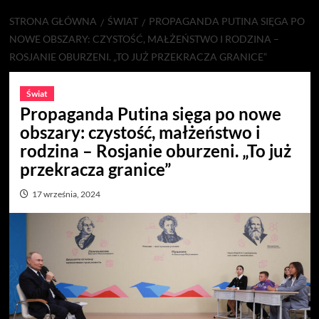
STRONA GŁÓWNA
ŚWIAT
PROPAGANDA PUTINA SIĘGA PO
NOWE OBSZARY: CZYSTOŚĆ, MAŁŻEŃSTWO I RODZINA –
ROSJANIE OBURZENI. „TO JUŻ PRZEKRACZA GRANICE”
Świat
Propaganda Putina sięga po nowe
obszary: czystość, małżeństwo i
rodzina – Rosjanie oburzeni. „To już
przekracza granice”
17 września, 2024