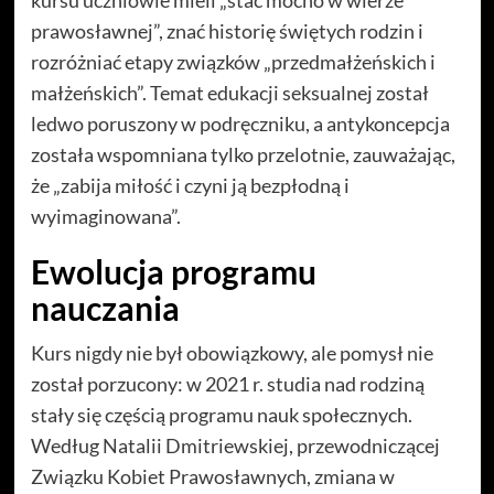
kursu uczniowie mieli „stać mocno w wierze
prawosławnej”, znać historię świętych rodzin i
rozróżniać etapy związków „przedmałżeńskich i
małżeńskich”. Temat edukacji seksualnej został
ledwo poruszony w podręczniku, a antykoncepcja
została wspomniana tylko przelotnie, zauważając,
że „zabija miłość i czyni ją bezpłodną i
wyimaginowana”.
Ewolucja programu
nauczania
Kurs nigdy nie był obowiązkowy, ale pomysł nie
został porzucony: w 2021 r. studia nad rodziną
stały się częścią programu nauk społecznych.
Według Natalii Dmitriewskiej, przewodniczącej
Związku Kobiet Prawosławnych, zmiana w