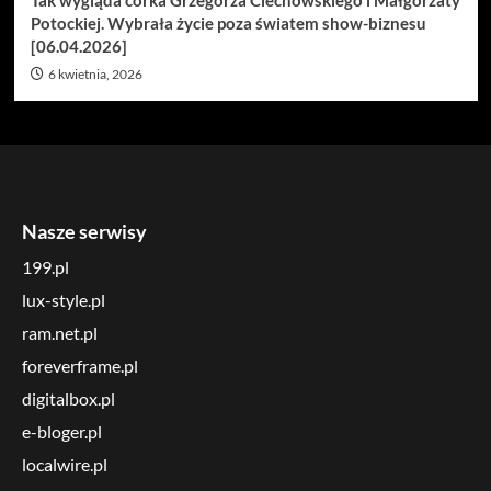
Tak wygląda córka Grzegorza Ciechowskiego i Małgorzaty
Potockiej. Wybrała życie poza światem show-biznesu
[06.04.2026]
6 kwietnia, 2026
Nasze serwisy
199.pl
lux-style.pl
ram.net.pl
foreverframe.pl
digitalbox.pl
e-bloger.pl
localwire.pl