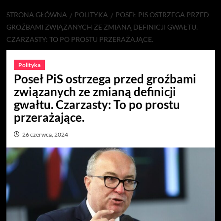
STRONA GŁÓWNA
POLITYKA
POSEŁ PIS OSTRZEGA PRZED
GROŹBAMI ZWIĄZANYCH ZE ZMIANĄ DEFINICJI GWAŁTU.
CZARZASTY: TO PO PROSTU PRZERAŻAJĄCE.
Polityka
Poseł PiS ostrzega przed groźbami
związanych ze zmianą definicji
gwałtu. Czarzasty: To po prostu
przerażające.
26 czerwca, 2024