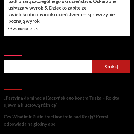
padł ofiarą szczególnego okrucieństwa. Oskarżone
usłyszały wyrok 5. Dziecko zabite ze
zwielokrotnionym okrucieństwem — sprawczynie
poznają wyrok
30 marca, 2026
Szukaj
Szukaj
Recent Posts
„Partyjna dominacja Kaczyńskiego kontra Tuska – Rokita
ujawnia kluczową różnicę”
Czy Władimir Putin traci kontrolę nad Rosją? Kreml
odpowiada na głośny apel