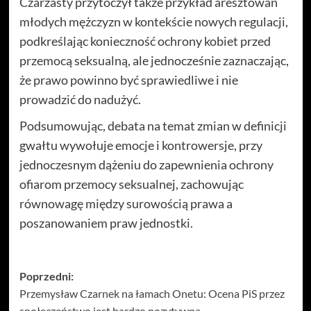
Czarzasty przytoczył także przykład aresztowań
młodych mężczyzn w kontekście nowych regulacji,
podkreślając konieczność ochrony kobiet przed
przemocą seksualną, ale jednocześnie zaznaczając,
że prawo powinno być sprawiedliwe i nie
prowadzić do nadużyć.
Podsumowując, debata na temat zmian w definicji
gwałtu wywołuje emocje i kontrowersje, przy
jednoczesnym dążeniu do zapewnienia ochrony
ofiarom przemocy seksualnej, zachowując
równowagę między surowością prawa a
poszanowaniem praw jednostki.
Zobacz
Poprzedni:
Przemysław Czarnek na łamach Onetu: Ocena PiS przez
wpisy
społeczeństwo jest bardzo pozytywna