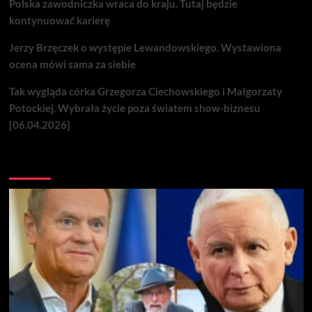
Polska zawodniczka wraca do kraju. Tutaj będzie
kontynuować karierę
Jerzy Brzęczek o występie Lewandowskiego. Wystawiona
ocena mówi sama za siebie
Tak wygląda córka Grzegorza Ciechowskiego i Małgorzaty
Potockiej. Wybrała życie poza światem show-biznesu
[06.04.2026]
Nie przegap