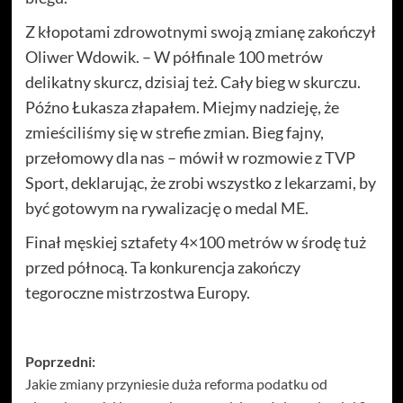
Z kłopotami zdrowotnymi swoją zmianę zakończył
Oliwer Wdowik. – W półfinale 100 metrów
delikatny skurcz, dzisiaj też. Cały bieg w skurczu.
Późno Łukasza złapałem. Miejmy nadzieję, że
zmieściliśmy się w strefie zmian. Bieg fajny,
przełomowy dla nas – mówił w rozmowie z TVP
Sport, deklarując, że zrobi wszystko z lekarzami, by
być gotowym na rywalizację o medal ME.
Finał męskiej sztafety 4×100 metrów w środę tuż
przed północą. Ta konkurencja zakończy
tegoroczne mistrzostwa Europy.
Zobacz
Poprzedni:
Jakie zmiany przyniesie duża reforma podatku od
wpisy