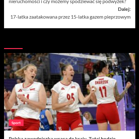
nieruchomości i czy możemy spodziewać się podwyżek?
Dalej:
17-latka zaatakowana przez 15-latka gazem pieprzowym
Więcej
Sport
Polska zawodniczka wraca do kraju. Tutaj będzie