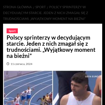
STRONA GŁÓWNA
SPORT
POLSCY SPRINTERZY W
DECYDUJĄCYM STARCIE. JEDEN Z NICH ZMAGAŁ SIĘ Z
TRUDNOŚCIAMI. „WYJĄTKOWY MOMENT NA BIEŻNI”
Sport
Polscy sprinterzy w decydującym
starcie. Jeden z nich zmagał się z
trudnościami. „Wyjątkowy moment
na bieżni”
11 czerwca, 2024