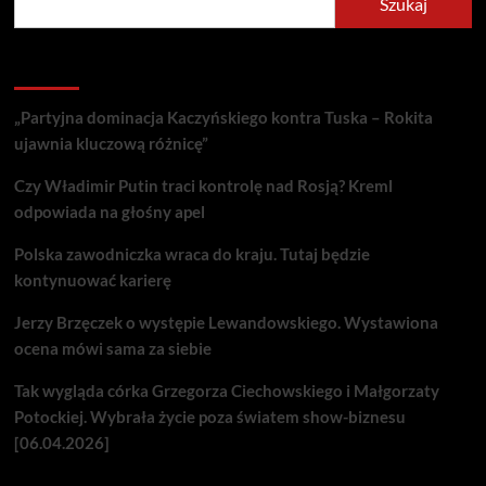
Szukaj
Recent Posts
„Partyjna dominacja Kaczyńskiego kontra Tuska – Rokita
ujawnia kluczową różnicę”
Czy Władimir Putin traci kontrolę nad Rosją? Kreml
odpowiada na głośny apel
Polska zawodniczka wraca do kraju. Tutaj będzie
kontynuować karierę
Jerzy Brzęczek o występie Lewandowskiego. Wystawiona
ocena mówi sama za siebie
Tak wygląda córka Grzegorza Ciechowskiego i Małgorzaty
Potockiej. Wybrała życie poza światem show-biznesu
[06.04.2026]