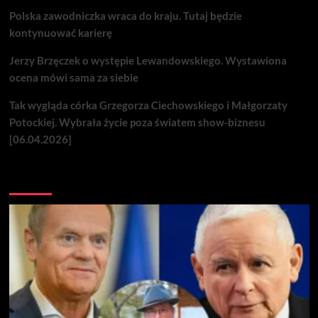
Polska zawodniczka wraca do kraju. Tutaj będzie
kontynuować karierę
Jerzy Brzęczek o występie Lewandowskiego. Wystawiona
ocena mówi sama za siebie
Tak wygląda córka Grzegorza Ciechowskiego i Małgorzaty
Potockiej. Wybrała życie poza światem show-biznesu
[06.04.2026]
Nie przegap