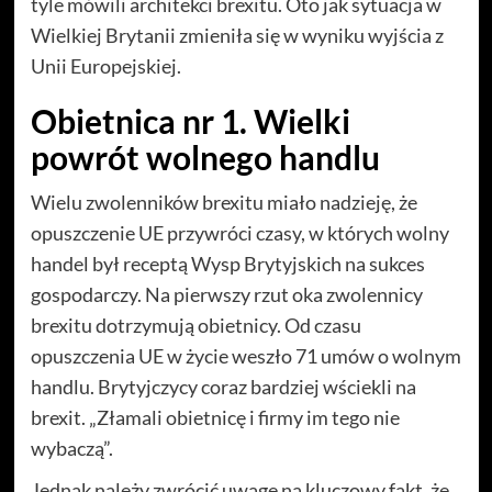
tyle mówili architekci brexitu. Oto jak sytuacja w
Wielkiej Brytanii zmieniła się w wyniku wyjścia z
Unii Europejskiej.
Obietnica nr 1. Wielki
powrót wolnego handlu
Wielu zwolenników brexitu miało nadzieję, że
opuszczenie UE przywróci czasy, w których wolny
handel był receptą Wysp Brytyjskich na sukces
gospodarczy. Na pierwszy rzut oka zwolennicy
brexitu dotrzymują obietnicy. Od czasu
opuszczenia UE w życie weszło 71 umów o wolnym
handlu. Brytyjczycy coraz bardziej wściekli na
brexit. „Złamali obietnicę i firmy im tego nie
wybaczą”.
Jednak należy zwrócić uwagę na kluczowy fakt, że