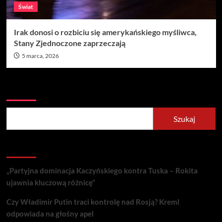
Świat
Irak donosi o rozbiciu się amerykańskiego myśliwca,
Stany Zjednoczone zaprzeczają
5 marca, 2026
Szukaj
Szukaj
Recent Posts
„Partyjna dominacja Kaczyńskiego kontra Tuska – Rokita
ujawnia kluczową różnicę”
Czy Władimir Putin traci kontrolę nad Rosją? Kreml
odpowiada na głośny apel