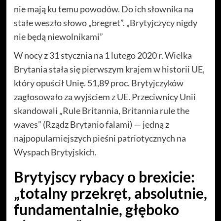
nie mają ku temu powodów. Do ich słownika na
stałe weszło słowo „bregret”. „Brytyjczycy nigdy
nie będą niewolnikami”
W nocy z 31 stycznia na 1 lutego 2020 r. Wielka
Brytania stała się pierwszym krajem w historii UE,
który opuścił Unię. 51,89 proc. Brytyjczyków
zagłosowało za wyjściem z UE. Przeciwnicy Unii
skandowali „Rule Britannia, Britannia rule the
waves” (Rządz Brytanio falami) — jedną z
najpopularniejszych pieśni patriotycznych na
Wyspach Brytyjskich.
Brytyjscy rybacy o brexicie:
„totalny przekręt, absolutnie,
fundamentalnie, głęboko