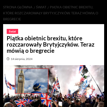
STRONA GŁÓWNA
ŚWIAT
PIĄTKA OBIETNIC BREXITU,
KTÓRE ROZCZAROWAŁY BRYTYJCZYKÓW. TERAZ MÓWIĄ O
BREGRECIE
Świat
Piątka obietnic brexitu, które
rozczarowały Brytyjczyków. Teraz
mówią o bregrecie
14 sierpnia, 2024