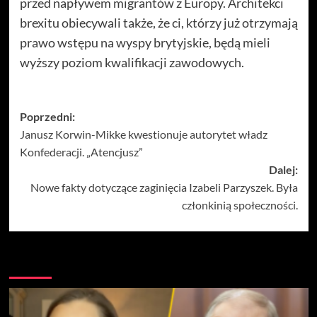
przed napływem migrantów z Europy. Architekci
brexitu obiecywali także, że ci, którzy już otrzymają
prawo wstępu na wyspy brytyjskie, będą mieli
wyższy poziom kwalifikacji zawodowych.
Zobacz
Poprzedni:
Janusz Korwin-Mikke kwestionuje autorytet władz
wpisy
Konfederacji. „Atencjusz”
Dalej:
Nowe fakty dotyczące zaginięcia Izabeli Parzyszek. Była
członkinią społeczności.
Więcej