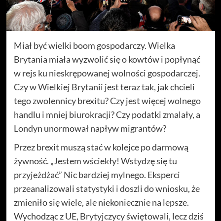
Miał być wielki boom gospodarczy. Wielka
Brytania miała wyzwolić się o kowtów i popłynąć
w rejs ku nieskrępowanej wolności gospodarczej.
Czy w Wielkiej Brytanii jest teraz tak, jak chcieli
tego zwolennicy brexitu? Czy jest więcej wolnego
handlu i mniej biurokracji? Czy podatki zmalały, a
Londyn unormował napływ migrantów?
Przez brexit muszą stać w kolejce po darmową
żywność. „Jestem wściekły! Wstydzę się tu
przyjeżdżać” Nic bardziej mylnego. Eksperci
przeanalizowali statystyki i doszli do wniosku, że
zmieniło się wiele, ale niekoniecznie na lepsze.
Wychodząc z UE, Brytyjczycy świętowali, lecz dziś