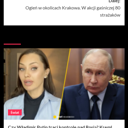
Dalej:
Ogień w okolicach Krakowa. W akcji gaśniczej 80
strażaków
Więcej
Świat
Czy Władimir Putin traci kontrolę nad Rosją? Kreml