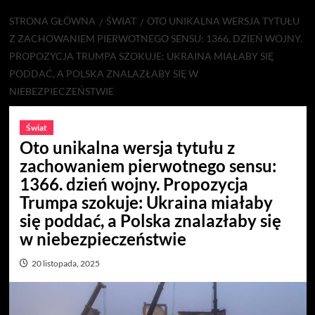
STRONA GŁÓWNA
ŚWIAT
OTO UNIKALNA WERSJA TYTUŁU
Z ZACHOWANIEM PIERWOTNEGO SENSU: 1366. DZIEŃ WOJNY.
PROPOZYCJA TRUMPA SZOKUJE: UKRAINA MIAŁABY SIĘ
PODDAĆ, A POLSKA ZNALAZŁABY SIĘ W
NIEBEZPIECZEŃSTWIE
Świat
Oto unikalna wersja tytułu z
zachowaniem pierwotnego sensu:
1366. dzień wojny. Propozycja
Trumpa szokuje: Ukraina miałaby
się poddać, a Polska znalazłaby się
w niebezpieczeństwie
20 listopada, 2025