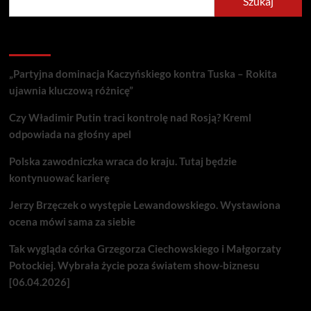
Szukaj
Recent Posts
„Partyjna dominacja Kaczyńskiego kontra Tuska – Rokita
ujawnia kluczową różnicę”
Czy Władimir Putin traci kontrolę nad Rosją? Kreml
odpowiada na głośny apel
Polska zawodniczka wraca do kraju. Tutaj będzie
kontynuować karierę
Jerzy Brzęczek o występie Lewandowskiego. Wystawiona
ocena mówi sama za siebie
Tak wygląda córka Grzegorza Ciechowskiego i Małgorzaty
Potockiej. Wybrała życie poza światem show-biznesu
[06.04.2026]