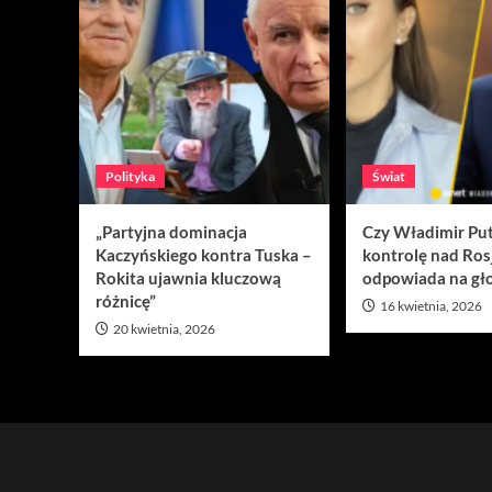
Polityka
Świat
„Partyjna dominacja
Czy Władimir Put
Kaczyńskiego kontra Tuska –
kontrolę nad Ros
Rokita ujawnia kluczową
odpowiada na gło
różnicę”
16 kwietnia, 2026
20 kwietnia, 2026