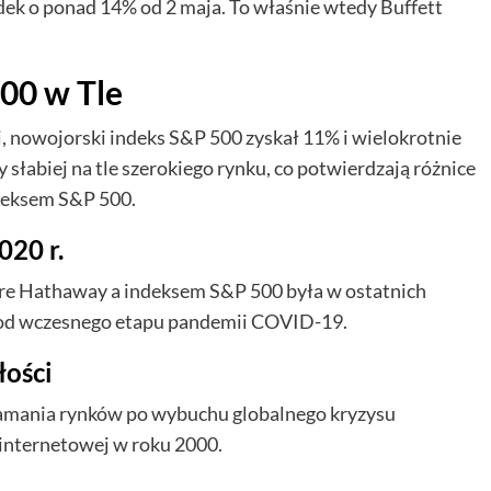
ek o ponad 14% od 2 maja. To właśnie wtedy Buffett
00 w Tle
i, nowojorski indeks S&P 500 zyskał 11% i wielokrotnie
y słabiej na tle szerokiego rynku, co potwierdzają różnice
ndeksem S&P 500.
20 r.
ire Hathaway a indeksem S&P 500 była w ostatnich
 od wczesnego etapu pandemii COVID-19.
łości
ałamania rynków po wybuchu globalnego kryzysu
 internetowej w roku 2000.