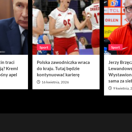
Sport
Sport
in traci
Polska zawodniczka wraca
Jerzy Brzęc
ją? Kreml
do kraju. Tutaj będzie
Lewandows
śny apel
kontynuować karierę
Wystawion
sama za sie
16 kwietnia, 2026
9 kwietnia,