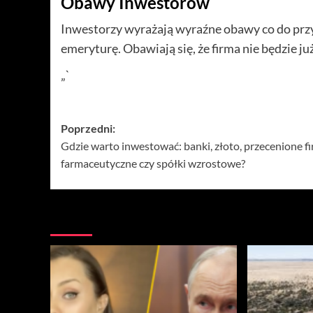
Obawy Inwestorów
Inwestorzy wyrażają wyraźne obawy co do przy
emeryturę. Obawiają się, że firma nie będzie ju
„`
Zobacz
Poprzedni:
Gdzie warto inwestować: banki, złoto, przecenione f
wpisy
farmaceutyczne czy spółki wzrostowe?
Więcej