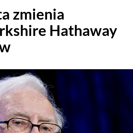
ta zmienia
erkshire Hathaway
ów