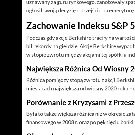
uznawany za guru rynkowego, zanotowały spad
ogłosił swoją decyzję o przejściu na emeryturę.
Zachowanie Indeksu S&P 5
Podczas gdy akcje Berkshire traciły na wartośc
bił rekordy na giełdzie. Akcje Berkshire wypadł
w stopie zwrotu między akcjami tej spółki a i
Największa Różnica Od Wiosny 20
Różnica pomiędzy stopą zwrotu z akcji Berksh
miesiącach największa od wiosny 2020 roku –
Porównanie z Kryzysami z Przesz
Była to także większa różnica niż w okresie z
finansowego w 2008 r. oraz po pęknięciu bańki