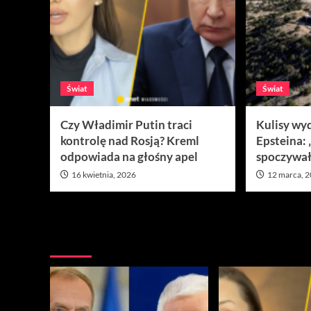
Świat
Świat
Czy Władimir Putin traci
Kulisy wy
kontrolę nad Rosją? Kreml
Epsteina:
odpowiada na głośny apel
spoczywał
16 kwietnia, 2026
12 marca, 
Nie przegap