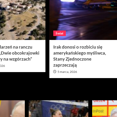
Świat
darzeń na ranczu
Irak donosi o rozbiciu się
 „Dwie obcokrajowki
amerykańskiego myśliwca,
y na wzgórzach”
Stany Zjednoczone
zaprzeczają
2026
5 marca, 2026