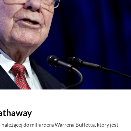
Hathaway
należącej do miliardera Warrena Buffetta, który jest