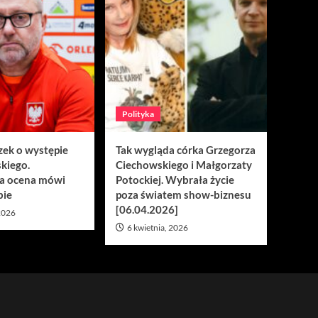
Polityka
zek o występie
Tak wygląda córka Grzegorza
kiego.
Ciechowskiego i Małgorzaty
a ocena mówi
Potockiej. Wybrała życie
bie
poza światem show-biznesu
[06.04.2026]
 2026
6 kwietnia, 2026