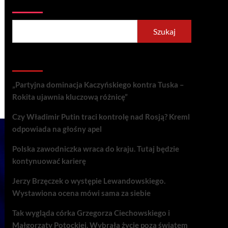
Szukaj
Szukaj
Recent Posts
„Partyjna dominacja Kaczyńskiego kontra Tuska –
Rokita ujawnia kluczową różnicę”
Czy Władimir Putin traci kontrolę nad Rosją? Kreml
odpowiada na głośny apel
Polska zawodniczka wraca do kraju. Tutaj będzie
kontynuować karierę
Jerzy Brzęczek o występie Lewandowskiego.
Wystawiona ocena mówi sama za siebie
Tak wygląda córka Grzegorza Ciechowskiego i
Małgorzaty Potockiej. Wybrała życie poza światem