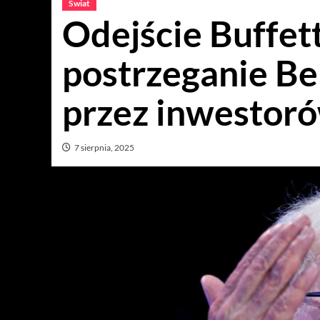
Świat
Odejście Buffet
postrzeganie B
przez inwestor
7 sierpnia, 2025