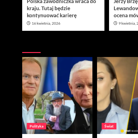
Polska zawodniczka wraca do
Jerzy Brz
kraju. Tutaj będzie
Lewandow
kontynuować karierę
ocena mów
16 kwietnia, 2026
9 kwietnia,
Nie przegap
Polityka
Świat