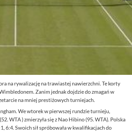
a na rywalizację na trawiastej nawierzchni. Te korty
ią i Wimbledonem. Zanim jednak dojdzie do zmagań w
przetarcie na mniej prestiżowych turniejach.
ingham. We wtorek w pierwszej rundzie turnieju,
(52. WTA ) zmierzyła się z Nao Hibino (95. WTA). Polska
1, 6:4. Swoich sił spróbowała w kwalifikacjach do