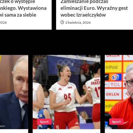
ęczek o występie
Zamieszanie podczas
skiego. Wystawiona
eliminacji Euro. Wyraźny gest
i sama za siebie
wobec Izraelczyków
 2026
2 kwietnia, 2026
Sport
Sport