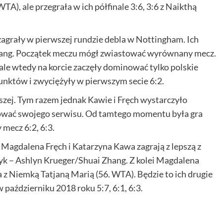
, ale przegrała w ich półfinale 3:6, 3:6 z Naikthą
agrały w pierwszej rundzie debla w Nottingham. Ich
ng. Początek meczu mógł zwiastować wyrównany mecz.
ale wtedy na korcie zaczęły dominować tylko polskie
nktów i zwyciężyły w pierwszym secie 6:2.
zej. Tym razem jednak Kawie i Fręch wystarczyło
nować swojego serwisu. Od tamtego momentu była gra
 mecz 6:2, 6:3.
Magdalena Fręch i Katarzyna Kawa zagrają z lepszą z
yk – Ashlyn Krueger/Shuai Zhang. Z kolei Magdalena
 z Niemką Tatjaną Marią (56. WTA). Będzie to ich drugie
 październiku 2018 roku 5:7, 6:1, 6:3.