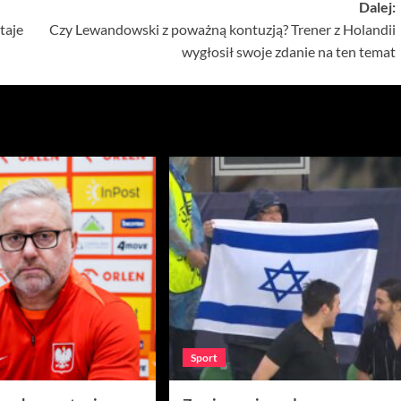
Dalej:
taje
Czy Lewandowski z poważną kontuzją? Trener z Holandii
wygłosił swoje zdanie na ten temat
Sport