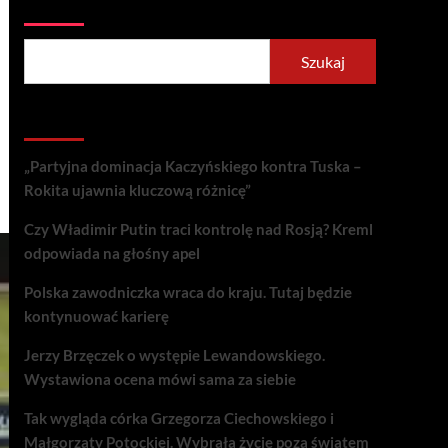
Szukaj
Szukaj
Recent Posts
„Partyjna dominacja Kaczyńskiego kontra Tuska –
Rokita ujawnia kluczową różnicę”
Czy Władimir Putin traci kontrolę nad Rosją? Kreml
odpowiada na głośny apel
Polska zawodniczka wraca do kraju. Tutaj będzie
kontynuować karierę
Jerzy Brzęczek o występie Lewandowskiego.
Wystawiona ocena mówi sama za siebie
Tak wygląda córka Grzegorza Ciechowskiego i
Małgorzaty Potockiej. Wybrała życie poza światem