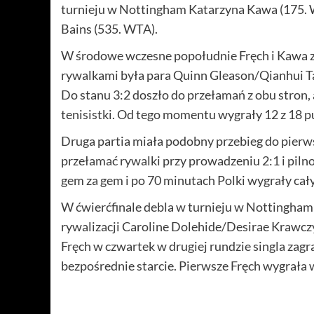
turnieju w Nottingham Katarzyna Kawa (175. WTA)
Bains (535. WTA).
W środowe wczesne popołudnie Fręch i Kawa z
rywalkami była para Quinn Gleason/Qianhui Ta
Do stanu 3:2 doszło do przełamań z obu stron, 
tenisistki. Od tego momentu wygrały 12 z 18 pu
Druga partia miała podobny przebieg do pierws
przełamać rywalki przy prowadzeniu 2:1 i pil
gem za gem i po 70 minutach Polki wygrały cały
W ćwierćfinale debla w turnieju w Nottingham 
rywalizacji Caroline Dolehide/Desirae Krawcz
Fręch w czwartek w drugiej rundzie singla zagra
bezpośrednie starcie. Pierwsze Fręch wygrała w