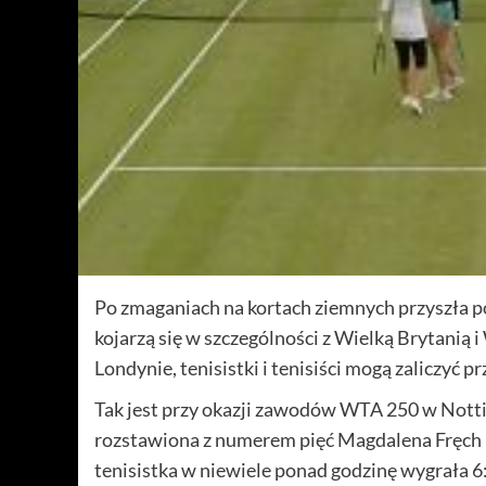
Po zmaganiach na kortach ziemnych przyszła por
kojarzą się w szczególności z Wielką Brytan
Londynie, tenisistki i tenisiści mogą zaliczyć 
Tak jest przy okazji zawodów WTA 250 w Nott
rozstawiona z numerem pięć Magdalena Fręch 
tenisistka w niewiele ponad godzinę wygrała 6: