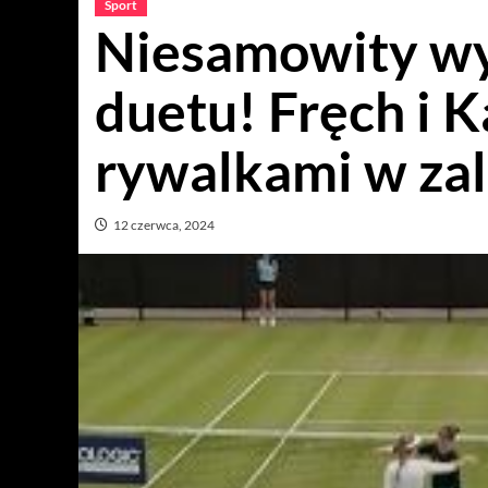
Sport
Niesamowity wy
duetu! Fręch i 
rywalkami w za
12 czerwca, 2024