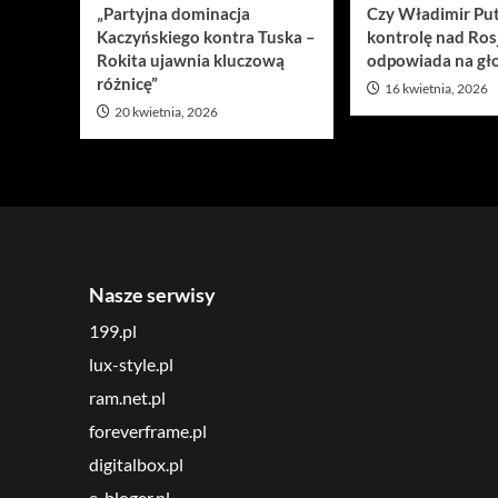
„Partyjna dominacja
Czy Władimir Put
Kaczyńskiego kontra Tuska –
kontrolę nad Ros
Rokita ujawnia kluczową
odpowiada na gło
różnicę”
16 kwietnia, 2026
20 kwietnia, 2026
Nasze serwisy
199.pl
lux-style.pl
ram.net.pl
foreverframe.pl
digitalbox.pl
e-bloger.pl