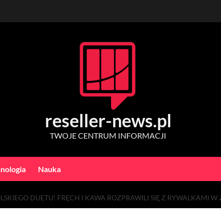
reseller-news.pl
TWOJE CENTRUM INFORMACJI
nologia
Nauka
SKIEGO DUETU! FRĘCH I KAWA ROZPRAWILI SIĘ Z RYWALKAMI W