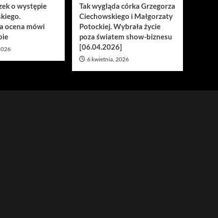
zek o występie
Tak wygląda córka Grzegorza
kiego.
Ciechowskiego i Małgorzaty
a ocena mówi
Potockiej. Wybrała życie
bie
poza światem show-biznesu
[06.04.2026]
 2026
6 kwietnia, 2026