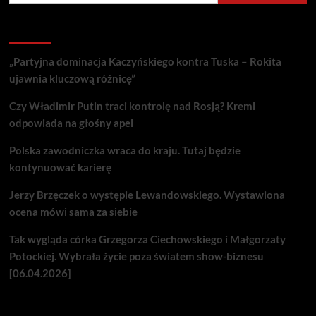
Recent Posts
„Partyjna dominacja Kaczyńskiego kontra Tuska – Rokita
ujawnia kluczową różnicę”
Czy Władimir Putin traci kontrolę nad Rosją? Kreml
odpowiada na głośny apel
Polska zawodniczka wraca do kraju. Tutaj będzie
kontynuować karierę
Jerzy Brzęczek o występie Lewandowskiego. Wystawiona
ocena mówi sama za siebie
Tak wygląda córka Grzegorza Ciechowskiego i Małgorzaty
Potockiej. Wybrała życie poza światem show-biznesu
[06.04.2026]
Nie przegap