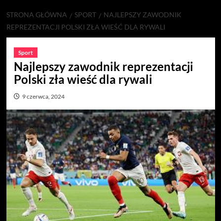
STRONA GŁÓWNA
SPORT
NAJLEPSZY ZAWODNIK
REPREZENTACJI POLSKI ZŁA WIEŚĆ DLA RYWALI
Sport
Najlepszy zawodnik reprezentacji
Polski zła wieść dla rywali
9 czerwca, 2024