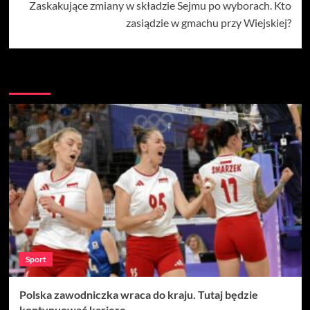
Zaskakujące zmiany w składzie Sejmu po wyborach. Kto
zasiądzie w gmachu przy Wiejskiej?
Więcej
Sport
Polska zawodniczka wraca do kraju. Tutaj będzie
kontynuować karierę