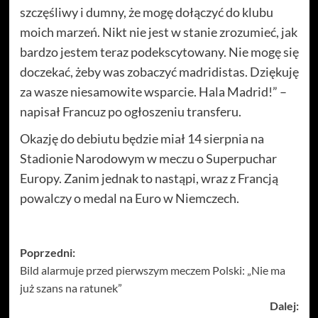
szczęśliwy i dumny, że mogę dołączyć do klubu
moich marzeń. Nikt nie jest w stanie zrozumieć, jak
bardzo jestem teraz podekscytowany. Nie mogę się
doczekać, żeby was zobaczyć madridistas. Dziękuję
za wasze niesamowite wsparcie. Hala Madrid!” –
napisał Francuz po ogłoszeniu transferu.
Okazję do debiutu będzie miał 14 sierpnia na
Stadionie Narodowym w meczu o Superpuchar
Europy. Zanim jednak to nastąpi, wraz z Francją
powalczy o medal na Euro w Niemczech.
Zobacz
Poprzedni:
Bild alarmuje przed pierwszym meczem Polski: „Nie ma
wpisy
już szans na ratunek”
Dalej: