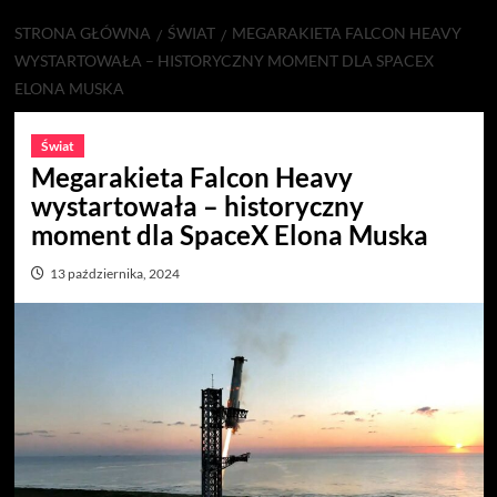
STRONA GŁÓWNA
ŚWIAT
MEGARAKIETA FALCON HEAVY
WYSTARTOWAŁA – HISTORYCZNY MOMENT DLA SPACEX
ELONA MUSKA
Świat
Megarakieta Falcon Heavy
wystartowała – historyczny
moment dla SpaceX Elona Muska
13 października, 2024