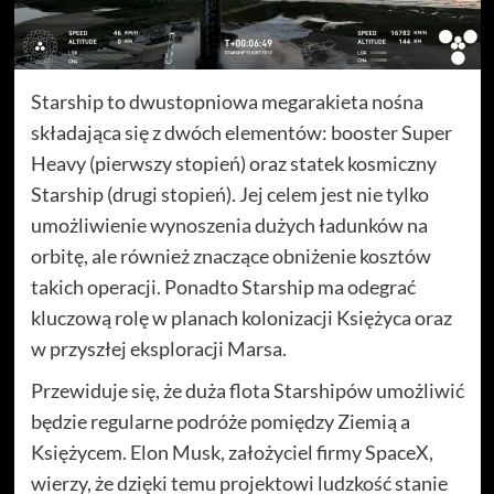
Starship to dwustopniowa megarakieta nośna
składająca się z dwóch elementów: booster Super
Heavy (pierwszy stopień) oraz statek kosmiczny
Starship (drugi stopień). Jej celem jest nie tylko
umożliwienie wynoszenia dużych ładunków na
orbitę, ale również znaczące obniżenie kosztów
takich operacji. Ponadto Starship ma odegrać
kluczową rolę w planach kolonizacji Księżyca oraz
w przyszłej eksploracji Marsa.
Przewiduje się, że duża flota Starshipów umożliwić
będzie regularne podróże pomiędzy Ziemią a
Księżycem. Elon Musk, założyciel firmy SpaceX,
wierzy, że dzięki temu projektowi ludzkość stanie