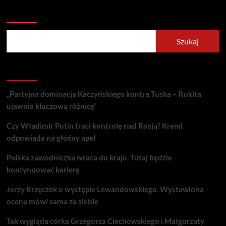
Szukaj
Szukaj
Recent Posts
„Partyjna dominacja Kaczyńskiego kontra Tuska – Rokita
ujawnia kluczową różnicę”
Czy Władimir Putin traci kontrolę nad Rosją? Kreml
odpowiada na głośny apel
Polska zawodniczka wraca do kraju. Tutaj będzie
kontynuować karierę
Jerzy Brzęczek o występie Lewandowskiego. Wystawiona
ocena mówi sama za siebie
Tak wygląda córka Grzegorza Ciechowskiego i Małgorzaty