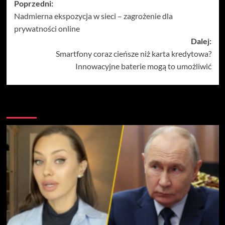
Zobacz
Poprzedni:
Nadmierna ekspozycja w sieci – zagrożenie dla
wpisy
prywatności online
Dalej:
Smartfony coraz cieńsze niż karta kredytowa?
Innowacyjne baterie mogą to umożliwić
Więcej