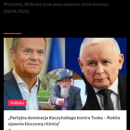
Potockiej. Wybrała życie poza światem show-biznesu
[06.04.2026]
Nie przegap
Polityka
„Partyjna dominacja Kaczyńskiego kontra Tuska – Rokita
ujawnia kluczową różnicę”