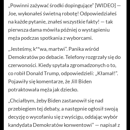
„Powinni zażywać środki dopingujące” [WIDEO] —
Joe, wykonałeś świetną robotę! Odpowiedziałeś
na każde pytanie, znałeś wszystkie fakty! — tak
pierwsza dama mówiła później o wystąpieniu
męża podczas spotkania z wyborcami.
„Jesteśmy, k**wa, martwi”. Panika wśród
Demokratów po debacie. Telefony rozgrzały się do
czerwoności. Kiedy spytała zgromadzonych o to,
co robił Donald Trump, odpowiedzieli: „Kłamał!”.
Pojawiły się komentarze, że Jill Biden
potraktowała męża jak dziecko.
„Chciałbym, żeby Biden zastanowił się nad
przebiegiem tej debaty, a następnie ogłosił swoją
decyzję o wycofaniu się z wyścigu, oddając wybór
kandydata Demokratów konwentowi” — napisał z