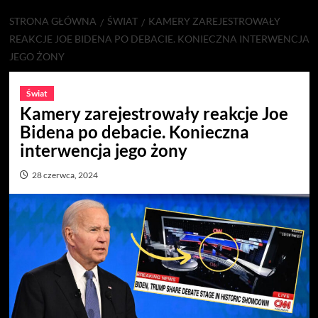
STRONA GŁÓWNA
ŚWIAT
KAMERY ZAREJESTROWAŁY
REAKCJE JOE BIDENA PO DEBACIE. KONIECZNA INTERWENCJA
JEGO ŻONY
Świat
Kamery zarejestrowały reakcje Joe
Bidena po debacie. Konieczna
interwencja jego żony
28 czerwca, 2024