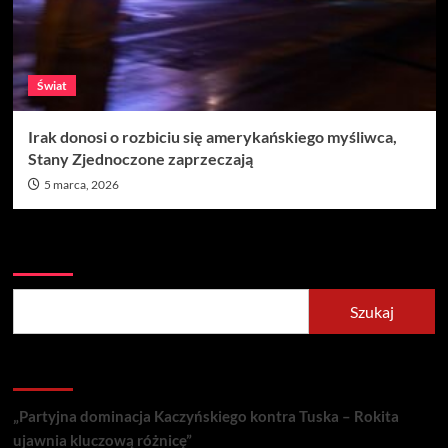
Świat
Irak donosi o rozbiciu się amerykańskiego myśliwca,
Stany Zjednoczone zaprzeczają
5 marca, 2026
Szukaj
Szukaj
Recent Posts
„Partyjna dominacja Kaczyńskiego kontra Tuska – Rokita
ujawnia kluczową różnicę”