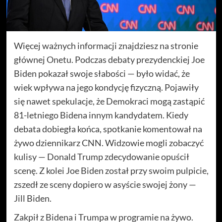
Więcej ważnych informacji znajdziesz na stronie
głównej Onetu. Podczas debaty prezydenckiej Joe
Biden pokazał swoje słabości — było widać, że
wiek wpływa na jego kondycję fizyczną. Pojawiły
się nawet spekulacje, że Demokraci mogą zastąpić
81-letniego Bidena innym kandydatem. Kiedy
debata dobiegła końca, spotkanie komentował na
żywo dziennikarz CNN. Widzowie mogli zobaczyć
kulisy — Donald Trump zdecydowanie opuścił
scenę. Z kolei Joe Biden został przy swoim pulpicie,
zszedł ze sceny dopiero w asyście swojej żony —
Jill Biden.
Zakpił z Bidena i Trumpa w programie na żywo.