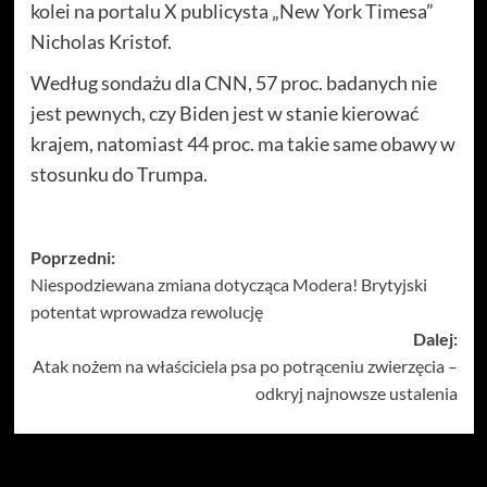
kolei na portalu X publicysta „New York Timesa”
Nicholas Kristof.
Według sondażu dla CNN, 57 proc. badanych nie
jest pewnych, czy Biden jest w stanie kierować
krajem, natomiast 44 proc. ma takie same obawy w
stosunku do Trumpa.
Zobacz
Poprzedni:
Niespodziewana zmiana dotycząca Modera! Brytyjski
wpisy
potentat wprowadza rewolucję
Dalej:
Atak nożem na właściciela psa po potrąceniu zwierzęcia –
odkryj najnowsze ustalenia
Więcej