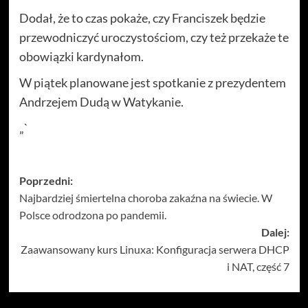
Dodał, że to czas pokaże, czy Franciszek będzie
przewodniczyć uroczystościom, czy też przekaże te
obowiązki kardynałom.
W piątek planowane jest spotkanie z prezydentem
Andrzejem Dudą w Watykanie.
„`
Zobacz
Poprzedni:
Najbardziej śmiertelna choroba zakaźna na świecie. W
wpisy
Polsce odrodzona po pandemii.
Dalej:
Zaawansowany kurs Linuxa: Konfiguracja serwera DHCP
i NAT, część 7