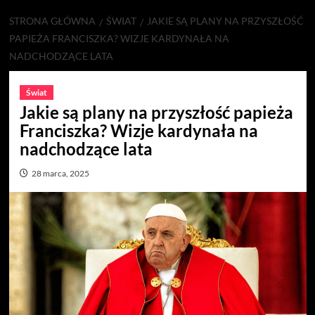
STRONA GŁÓWNA
ŚWIAT
JAKIE SĄ PLANY NA PRZYSZŁOŚĆ
PAPIEŻA FRANCISZKA? WIZJE KARDYNAŁA NA
NADCHODZĄCE LATA
Świat
Jakie są plany na przyszłość papieża
Franciszka? Wizje kardynała na
nadchodzące lata
28 marca, 2025