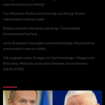
ujawnia kluczową różnicę”
Czy Władimir Putin traci kontrolę nad Rosją? Kreml
odpowiada na głośny apel
Polska zawodniczka wraca do kraju. Tutaj będzie
kontynuować karierę
Jerzy Brzęczek o występie Lewandowskiego. Wystawiona
ocena mówi sama za siebie
Tak wygląda córka Grzegorza Ciechowskiego i Małgorzaty
Potockiej. Wybrała życie poza światem show-biznesu
[06.04.2026]
Nie przegap