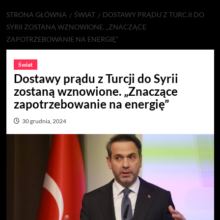
STRONA GŁÓWNA
ŚWIAT
DOSTAWY PRĄDU Z TURCJI DO
SYRII ZOSTANĄ WZNOWIONE. „ZNACZĄCE
ZAPOTRZEBOWANIE NA ENERGIĘ”
Świat
Dostawy prądu z Turcji do Syrii
zostaną wznowione. „Znaczące
zapotrzebowanie na energię”
30 grudnia, 2024