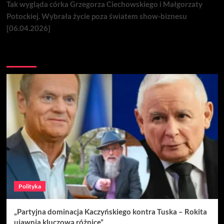
Tak wygląda córka Grzegorza Ciechowskiego i Małgorzaty
Potockiej. Wybrała życie poza światem show-biznesu
[06.04.2026]
Nie przegap
Polityka
„Partyjna dominacja Kaczyńskiego kontra Tuska – Rokita
ujawnia kluczową różnicę”