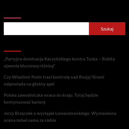
Szukaj
Szukaj
Recent Posts
„Partyjna dominacja Kaczyńskiego kontra Tuska – Rokita
ujawnia kluczową różnicę”
Czy Władimir Putin traci kontrolę nad Rosją? Kreml
odpowiada na głośny apel
Polska zawodniczka wraca do kraju. Tutaj będzie
kontynuować karierę
Jerzy Brzęczek o występie Lewandowskiego. Wystawiona
ocena mówi sama za siebie