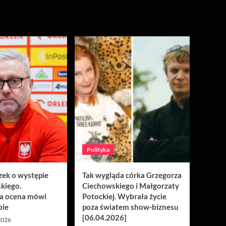
Polityka
zek o występie
Tak wygląda córka Grzegorza
kiego.
Ciechowskiego i Małgorzaty
a ocena mówi
Potockiej. Wybrała życie
bie
poza światem show-biznesu
[06.04.2026]
 2026