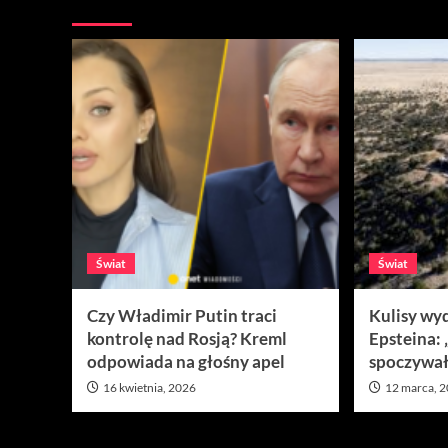
Więcej
Świat
Świat
Czy Władimir Putin traci
Kulisy wy
kontrolę nad Rosją? Kreml
Epsteina:
odpowiada na głośny apel
spoczywał
16 kwietnia, 2026
12 marca, 