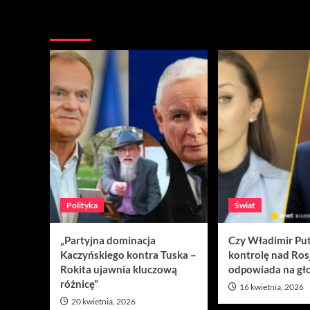
Nie przegap
Polityka
Świat
„Partyjna dominacja
Czy Władimir Put
Kaczyńskiego kontra Tuska –
kontrolę nad Ros
Rokita ujawnia kluczową
odpowiada na gło
różnicę”
16 kwietnia, 2026
20 kwietnia, 2026