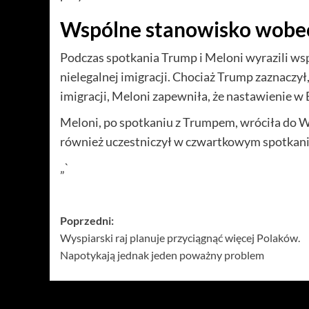
Wspólne stanowisko wobec i
Podczas spotkania Trump i Meloni wyrazili wsp
nielegalnej imigracji. Chociaż Trump zaznaczył
imigracji, Meloni zapewniła, że nastawienie w E
Meloni, po spotkaniu z Trumpem, wróciła do Wł
również uczestniczył w czwartkowym spotkani
„`
Zobacz
Poprzedni:
Wyspiarski raj planuje przyciągnąć więcej Polaków.
wpisy
Napotykają jednak jeden poważny problem