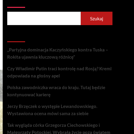
Szukaj
Szukaj
Recent Posts
„Partyjna dominacja Kaczyńskiego kontra Tuska –
Rokita ujawnia kluczową różnicę”
Czy Władimir Putin traci kontrolę nad Rosją? Kreml
odpowiada na głośny apel
Polska zawodniczka wraca do kraju. Tutaj będzie
kontynuować karierę
Jerzy Brzęczek o występie Lewandowskiego.
Wystawiona ocena mówi sama za siebie
Tak wygląda córka Grzegorza Ciechowskiego i
Małgorzaty Potockiej. Wybrała życie poza światem