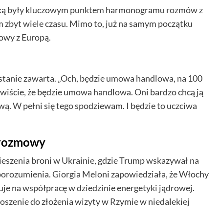
jską były kluczowym punktem harmonogramu rozmów z
m zbyt wiele czasu. Mimo to, już na samym początku
owy z Europą.
tanie zawarta. „Och, będzie umowa handlowa, na 100
zywiście, że będzie umowa handlowa. Oni bardzo chcą ją
. W pełni się tego spodziewam. I będzie to uczciwa
 rozmowy
eszenia broni w Ukrainie, gdzie Trump wskazywał na
porozumienia. Giorgia Meloni zapowiedziała, że Włochy
je na współpracę w dziedzinie energetyki jądrowej.
oszenie do złożenia wizyty w Rzymie w niedalekiej