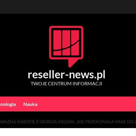
reseller-news.pl
TWOJE CENTRUM INFORMACJI
nologia
Nauka
AŻNĄ KWESTIĘ Z GIORGIĄ MELONI. „NIE PRZEKONAŁA MNIE DO 