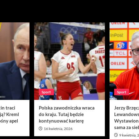
Sport
Sport
in traci
Polska zawodniczka wraca
Jerzy Brzęc
ją? Kreml
do kraju. Tutaj będzie
Lewandows
śny apel
kontynuować karierę
Wystawion
sama za sie
16 kwietnia, 2026
9 kwietnia,