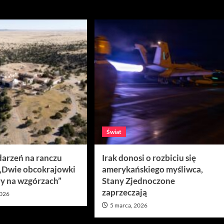
Świat
darzeń na ranczu
Irak donosi o rozbiciu się
 „Dwie obcokrajowki
amerykańskiego myśliwca,
y na wzgórzach”
Stany Zjednoczone
zaprzeczają
2026
5 marca, 2026