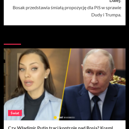
Dalej:
Bosak przedstawia śmiałą propozycję dla PiS w sprawie
Dudy i Trumpa.
Więcej
Świat
Czy Władimir Putin traci kontrolę nad Rosją? Kreml