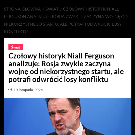
STRONA GŁÓWNA
ŚWIAT
CZOŁOWY HISTORYK NIALL
FERGUSON ANALIZUJE: ROSJA ZWYKLE ZACZYNA WOJNĘ OD
NIEKORZYSTNEGO STARTU, ALE POTRAFI ODWRÓCIĆ LOSY
KONFLIKTU
Świat
Czołowy historyk Niall Ferguson
analizuje: Rosja zwykle zaczyna
wojnę od niekorzystnego startu, ale
potrafi odwrócić losy konfliktu
10 listopada, 2024