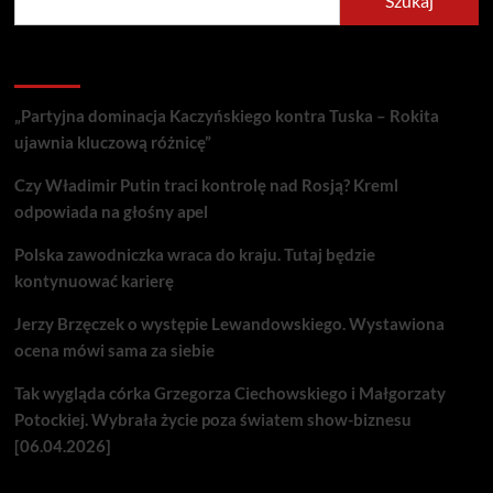
Szukaj
Recent Posts
„Partyjna dominacja Kaczyńskiego kontra Tuska – Rokita
ujawnia kluczową różnicę”
Czy Władimir Putin traci kontrolę nad Rosją? Kreml
odpowiada na głośny apel
Polska zawodniczka wraca do kraju. Tutaj będzie
kontynuować karierę
Jerzy Brzęczek o występie Lewandowskiego. Wystawiona
ocena mówi sama za siebie
Tak wygląda córka Grzegorza Ciechowskiego i Małgorzaty
Potockiej. Wybrała życie poza światem show-biznesu
[06.04.2026]