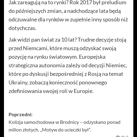
Jak zareagują na to rynki? Rok 2017 był preludium
do późniejszych zmian, a nadchodzące lata będą
odczuwalne dla rynków w zupełnie inny sposób niż
dotychczas.
Jak widzi pan świat za 10 lat? Trudne decyzje stoją
przed Niemcami, które muszą odzyskać swoją
pozycję na rynku światowym. Europejska
strategiczna autonomia zależy od decyzji Niemiec,
które po dyskusji bezpośredniej z Rosją na temat
Ukrainy, zobaczą konieczność ponownego
zdefiniowania swojej roli w Europie.
Zobacz
Poprzedni:
Kolizja samochodowa w Brodnicy – odzyskano ponad
wpisy
milion złotych. „Motyw do ucieczki był”.