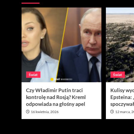
Świat
Świat
Czy Władimir Putin traci
Kulisy wy
kontrolę nad Rosją? Kreml
Epsteina:
odpowiada na głośny apel
spoczywał
16 kwietnia, 2026
12 marca, 