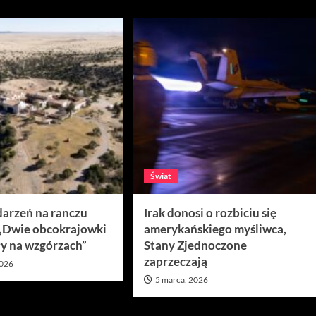
Świat
darzeń na ranczu
Irak donosi o rozbiciu się
 „Dwie obcokrajowki
amerykańskiego myśliwca,
y na wzgórzach”
Stany Zjednoczone
zaprzeczają
2026
5 marca, 2026