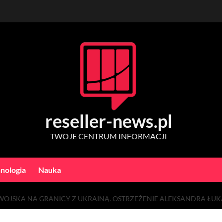
reseller-news.pl
TWOJE CENTRUM INFORMACJI
nologia
Nauka
WOJSKA NA GRANICY Z UKRAINĄ. OSTRZEŻENIE ALEKSANDRA ŁUK