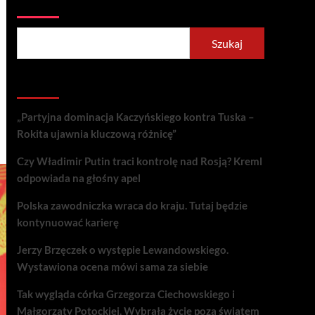
Szukaj
Szukaj
Recent Posts
„Partyjna dominacja Kaczyńskiego kontra Tuska –
Rokita ujawnia kluczową różnicę”
Czy Władimir Putin traci kontrolę nad Rosją? Kreml
odpowiada na głośny apel
Polska zawodniczka wraca do kraju. Tutaj będzie
kontynuować karierę
Jerzy Brzęczek o występie Lewandowskiego.
Wystawiona ocena mówi sama za siebie
Tak wygląda córka Grzegorza Ciechowskiego i
Małgorzaty Potockiej. Wybrała życie poza światem