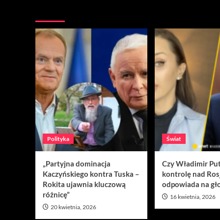
Nie przegap
Polityka
Świat
„Partyjna dominacja
Czy Władimir Put
Kaczyńskiego kontra Tuska –
kontrolę nad Ros
Rokita ujawnia kluczową
odpowiada na gło
różnicę”
16 kwietnia, 2026
20 kwietnia, 2026