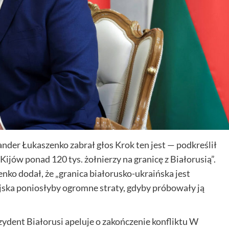
ander Łukaszenko zabrał głos Krok ten jest — podkreślił
jów ponad 120 tys. żołnierzy na granicę z Białorusią”.
o dodał, że „granica białorusko-ukraińska jest
jska poniosłyby ogromne straty, gdyby próbowały ją
ydent Białorusi apeluje o zakończenie konfliktu W