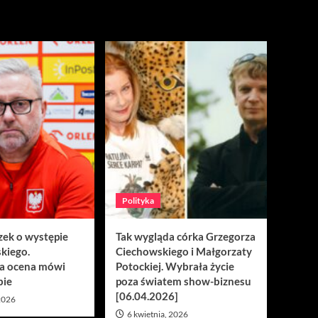
Polityka
zek o występie
Tak wygląda córka Grzegorza
kiego.
Ciechowskiego i Małgorzaty
a ocena mówi
Potockiej. Wybrała życie
bie
poza światem show-biznesu
[06.04.2026]
 2026
6 kwietnia, 2026