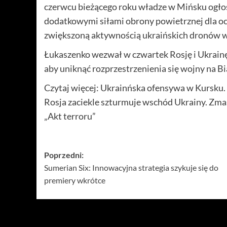
czerwcu bieżącego roku władze w Mińsku ogłos
dodatkowymi siłami obrony powietrznej dla oc
zwiększoną aktywnością ukraińskich dronów w
Łukaszenko wezwał w czwartek Rosję i Ukrainę 
aby uniknąć rozprzestrzenienia się wojny na Bi
Czytaj więcej: Ukrainńska ofensywa w Kursku
Rosja zaciekle szturmuje wschód Ukrainy. Zma
„Akt terroru”
Zobacz
Poprzedni:
Sumerian Six: Innowacyjna strategia szykuje się do
wpisy
premiery wkrótce
Więcej