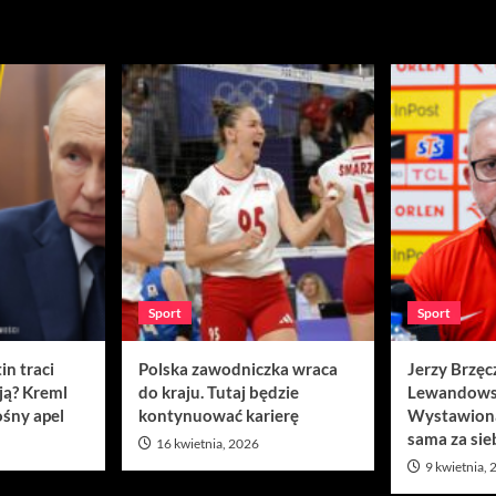
Sport
Sport
in traci
Polska zawodniczka wraca
Jerzy Brzęc
ją? Kreml
do kraju. Tutaj będzie
Lewandows
śny apel
kontynuować karierę
Wystawion
sama za sie
16 kwietnia, 2026
9 kwietnia,