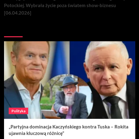
Potockiej. Wybrała życie poza światem show-biznesu
[06.04.2026]
Nie przegap
Polityka
„Partyjna dominacja Kaczyńskiego kontra Tuska – Rokita
ujawnia kluczową różnicę”