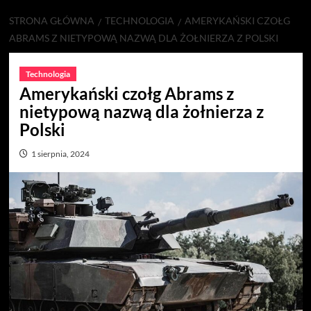
STRONA GŁÓWNA
TECHNOLOGIA
AMERYKAŃSKI CZOŁG
ABRAMS Z NIETYPOWĄ NAZWĄ DLA ŻOŁNIERZA Z POLSKI
Technologia
Amerykański czołg Abrams z
nietypową nazwą dla żołnierza z
Polski
1 sierpnia, 2024