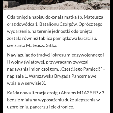
Odsłonięcia napisu dokonała matka śp. Mateusza
oraz dowódca 1. Batalionu Czołgów. Oprócz tego
wydarzenia, na terenie jednostki odsłonięta
została również tablica pamiątkowa ku czci śp.
sierżanta Mateusza Sitka.
Nawiązując do tradycji okresu międzywojennego i
II wojny światowej, przywracamy zwyczaj
nadawania imion czołgom. „Cześć Jego Pamięci!” –
napisała 1. Warszawska Brygada Pancerna we
wpisie w serwisie X.
Każda nowa iteracja czołgu Abrams M1A2 SEP v.3
będzie miała na wyposażeniu duże ulepszenia w
uzbrojeniu, pancerzu i elektronice.