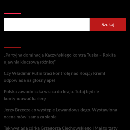
Szukaj
Szukaj
Recent Posts
„Partyjna dominacja Kaczyńskiego kontra Tuska – Rokita
ujawnia kluczową różnicę”
Czy Władimir Putin traci kontrolę nad Rosją? Kreml
odpowiada na głośny apel
Polska zawodniczka wraca do kraju. Tutaj będzie
kontynuować karierę
Jerzy Brzęczek o występie Lewandowskiego. Wystawiona
ocena mówi sama za siebie
Tak wygląda córka Grzegorza Ciechowskiego i Małgorzaty