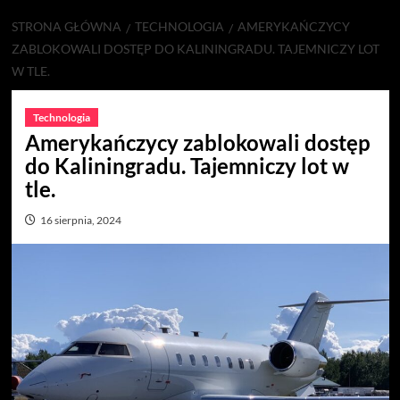
STRONA GŁÓWNA
TECHNOLOGIA
AMERYKAŃCZYCY
ZABLOKOWALI DOSTĘP DO KALININGRADU. TAJEMNICZY LOT
W TLE.
Technologia
Amerykańczycy zablokowali dostęp
do Kaliningradu. Tajemniczy lot w
tle.
16 sierpnia, 2024