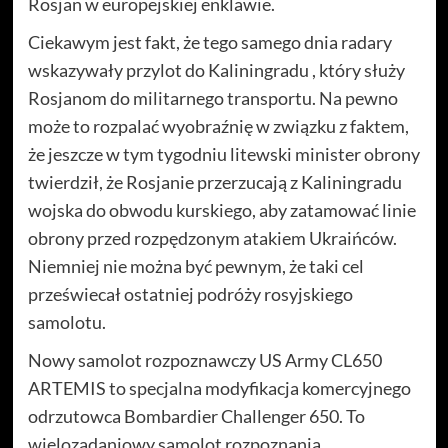
Rosjan w europejskiej enklawie.
Ciekawym jest fakt, że tego samego dnia radary
wskazywały przylot do Kaliningradu , który służy
Rosjanom do militarnego transportu. Na pewno
może to rozpalać wyobraźnię w związku z faktem,
że jeszcze w tym tygodniu litewski minister obrony
twierdził, że Rosjanie przerzucają z Kaliningradu
wojska do obwodu kurskiego, aby zatamować linie
obrony przed rozpędzonym atakiem Ukraińców.
Niemniej nie można być pewnym, że taki cel
przeświecał ostatniej podróży rosyjskiego
samolotu.
Nowy samolot rozpoznawczy US Army CL650
ARTEMIS to specjalna modyfikacja komercyjnego
odrzutowca Bombardier Challenger 650. To
wielozadaniowy samolot rozpoznania