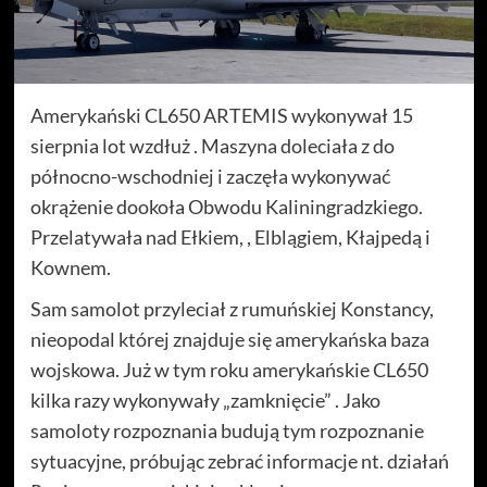
Amerykański CL650 ARTEMIS wykonywał 15
sierpnia lot wzdłuż . Maszyna doleciała z do
północno-wschodniej i zaczęła wykonywać
okrążenie dookoła Obwodu Kaliningradzkiego.
Przelatywała nad Ełkiem, , Elblągiem, Kłajpedą i
Kownem.
Sam samolot przyleciał z rumuńskiej Konstancy,
nieopodal której znajduje się amerykańska baza
wojskowa. Już w tym roku amerykańskie CL650
kilka razy wykonywały „zamknięcie” . Jako
samoloty rozpoznania budują tym rozpoznanie
sytuacyjne, próbując zebrać informacje nt. działań