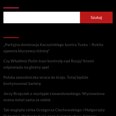
Szukaj
Szukaj
Recent Posts
„Partyjna dominacja Kaczyńskiego kontra Tuska – Rokita
ujawnia kluczową różnicę”
Czy Władimir Putin traci kontrolę nad Rosją? Kreml
odpowiada na głośny apel
Polska zawodniczka wraca do kraju. Tutaj będzie
kontynuować karierę
Jerzy Brzęczek o występie Lewandowskiego. Wystawiona
ocena mówi sama za siebie
Tak wygląda córka Grzegorza Ciechowskiego i Małgorzaty
Potockiej. Wybrała życie poza światem show-biznesu