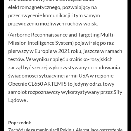
elektromagnetycznego, pozwalający na
przechwycenie komunikacji i tym samym
przewidzeniu możliwych ruchów wojsk.
(Airborne Reconnaissance and Targeting Multi-
Mission Intelligence System) pojawił się po raz
pierwszy w Europie w 2021 roku, jeszcze w ramach
testów. W wyniku napięć ukraińsko-rosyjskich
zaczął być szerzej wykorzystywany do budowania
świadomości sytuacyjnej armii USA w regionie.
Obecnie CL650 ARTEMIS to jedyny odrzutowy
samolot rozpoznawczy wykorzystywany przez Siły
Lądowe .
Zobacz
Poprzedni:
Zachód ulega manipulacji Pekinu. Alarmujące ostrzeżenie