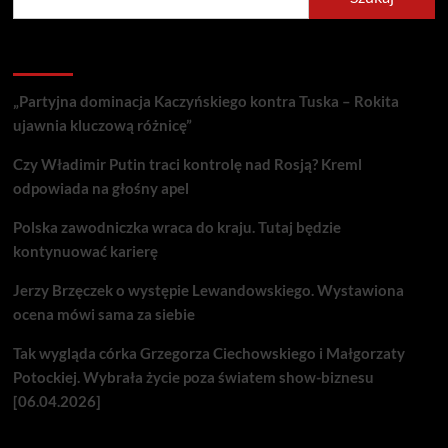
Recent Posts
„Partyjna dominacja Kaczyńskiego kontra Tuska – Rokita
ujawnia kluczową różnicę”
Czy Władimir Putin traci kontrolę nad Rosją? Kreml
odpowiada na głośny apel
Polska zawodniczka wraca do kraju. Tutaj będzie
kontynuować karierę
Jerzy Brzęczek o występie Lewandowskiego. Wystawiona
ocena mówi sama za siebie
Tak wygląda córka Grzegorza Ciechowskiego i Małgorzaty
Potockiej. Wybrała życie poza światem show-biznesu
[06.04.2026]