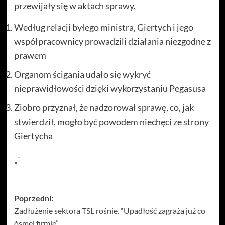
przewijały się w aktach sprawy.
Według relacji byłego ministra, Giertych i jego
współpracownicy prowadzili działania niezgodne z
prawem
Organom ścigania udało się wykryć
nieprawidłowości dzięki wykorzystaniu Pegasusa
Ziobro przyznał, że nadzorował sprawę, co, jak
stwierdził, mogło być powodem niechęci ze strony
Giertycha
„`
Zobacz
Poprzedni:
Zadłużenie sektora TSL rośnie. “Upadłość zagraża już co
wpisy
ósmej firmie”