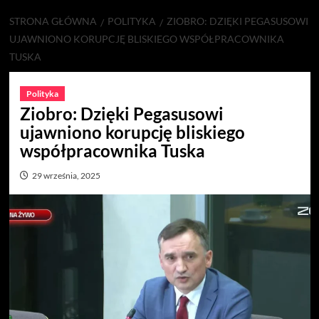
STRONA GŁÓWNA
POLITYKA
ZIOBRO: DZIĘKI PEGASUSOWI
UJAWNIONO KORUPCJĘ BLISKIEGO WSPÓŁPRACOWNIKA
TUSKA
Polityka
Ziobro: Dzięki Pegasusowi
ujawniono korupcję bliskiego
współpracownika Tuska
29 września, 2025