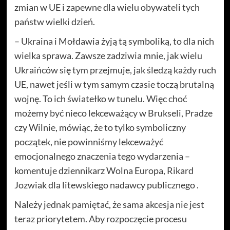
zmian w UE i zapewne dla wielu obywateli tych
państw wielki dzień.
– Ukraina i Mołdawia żyją tą symboliką, to dla nich
wielka sprawa. Zawsze zadziwia mnie, jak wielu
Ukraińców się tym przejmuje, jak śledzą każdy ruch
UE, nawet jeśli w tym samym czasie toczą brutalną
wojnę. To ich światełko w tunelu. Więc choć
możemy być nieco lekceważący w Brukseli, Pradze
czy Wilnie, mówiąc, że to tylko symboliczny
początek, nie powinniśmy lekceważyć
emocjonalnego znaczenia tego wydarzenia –
komentuje dziennikarz Wolna Europa, Rikard
Jozwiak dla litewskiego nadawcy publicznego .
Należy jednak pamiętać, że sama akcesja nie jest
teraz priorytetem. Aby rozpoczęcie procesu