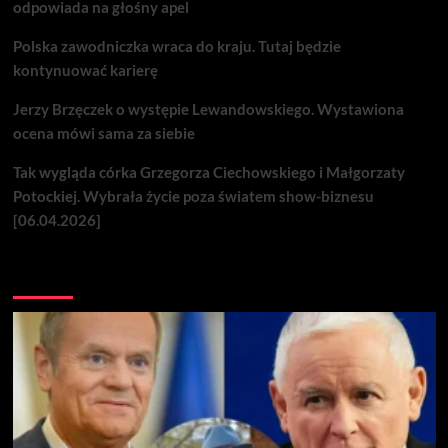
odpowiada na głośny apel
Polska zawodniczka wraca do kraju. Tutaj będzie
kontynuować karierę
Jerzy Brzęczek o występie Lewandowskiego. Wystawiona
ocena mówi sama za siebie
Tak wygląda córka Grzegorza Ciechowskiego i Małgorzaty
Potockiej. Wybrała życie poza światem show-biznesu
[06.04.2026]
Nie przegap