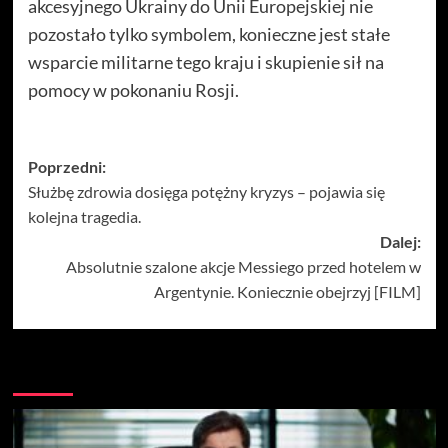
akcesyjnego Ukrainy do Unii Europejskiej nie
pozostało tylko symbolem, konieczne jest stałe
wsparcie militarne tego kraju i skupienie sił na
pomocy w pokonaniu Rosji.
Zobacz
Poprzedni:
Służbę zdrowia dosięga potężny kryzys – pojawia się
wpisy
kolejna tragedia.
Dalej:
Absolutnie szalone akcje Messiego przed hotelem w
Argentynie. Koniecznie obejrzyj [FILM]
Więcej