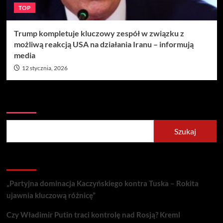
TOP
Trump kompletuje kluczowy zespół w związku z
możliwą reakcją USA na działania Iranu – informują
media
12 stycznia, 2026
Szukaj
Szukaj
Recent Posts
„Partyjna dominacja Kaczyńskiego kontra Tuska – Rokita
ujawnia kluczową różnicę”
Czy Władimir Putin traci kontrolę nad Rosją? Kreml