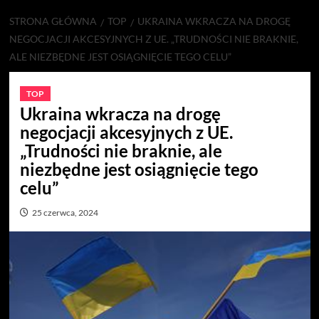
STRONA GŁÓWNA
TOP
UKRAINA WKRACZA NA DROGĘ
NEGOCJACJI AKCESYJNYCH Z UE. „TRUDNOŚCI NIE BRAKNIE,
ALE NIEZBĘDNE JEST OSIĄGNIĘCIE TEGO CELU”
TOP
Ukraina wkracza na drogę
negocjacji akcesyjnych z UE.
„Trudności nie braknie, ale
niezbędne jest osiągnięcie tego
celu”
25 czerwca, 2024