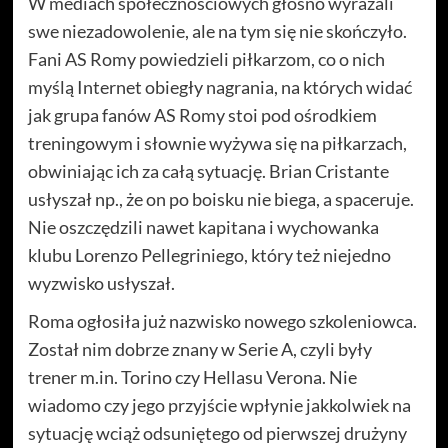
W mediach społecznościowych głośno wyrażali
swe niezadowolenie, ale na tym się nie skończyło.
Fani AS Romy powiedzieli piłkarzom, co o nich
myślą Internet obiegły nagrania, na których widać
jak grupa fanów AS Romy stoi pod ośrodkiem
treningowym i słownie wyżywa się na piłkarzach,
obwiniając ich za całą sytuację. Brian Cristante
usłyszał np., że on po boisku nie biega, a spaceruje.
Nie oszczędzili nawet kapitana i wychowanka
klubu Lorenzo Pellegriniego, który też niejedno
wyzwisko usłyszał.
Roma ogłosiła już nazwisko nowego szkoleniowca.
Został nim dobrze znany w Serie A, czyli były
trener m.in. Torino czy Hellasu Verona. Nie
wiadomo czy jego przyjście wpłynie jakkolwiek na
sytuację wciąż odsuniętego od pierwszej drużyny