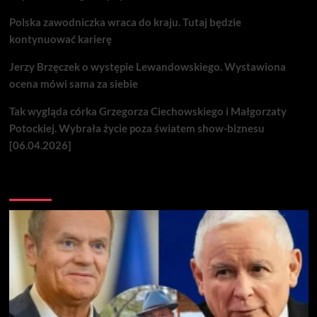
Polska zawodniczka wraca do kraju. Tutaj będzie
kontynuować karierę
Jerzy Brzęczek o występie Lewandowskiego. Wystawiona
ocena mówi sama za siebie
Tak wygląda córka Grzegorza Ciechowskiego i Małgorzaty
Potockiej. Wybrała życie poza światem show-biznesu
[06.04.2026]
Nie przegap