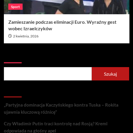
Sport
Zamieszanie podczas eliminacji Euro. Wyraźny gest
wobec Izraelczyków
2 kwietnia, 2026
Szukaj
Szukaj
Recent Posts
„Partyjna dominacja Kaczyńskiego kontra Tuska – Rokita
ujawnia kluczową różnicę”
Czy Władimir Putin traci kontrolę nad Rosją? Kreml
odpowiada na głośny apel