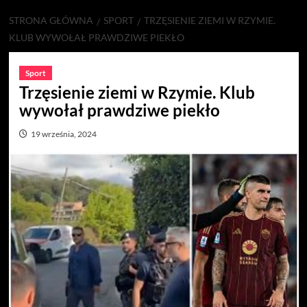
STRONA GŁÓWNA
SPORT
TRZĘSIENIE ZIEMI W RZYMIE.
KLUB WYWOŁAŁ PRAWDZIWE PIEKŁO
Sport
Trzęsienie ziemi w Rzymie. Klub
wywołał prawdziwe piekło
19 września, 2024