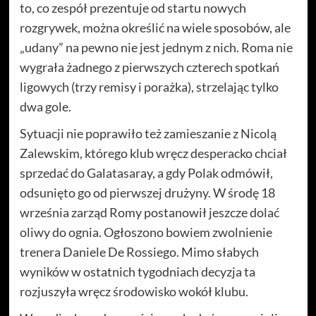
to, co zespół prezentuje od startu nowych
rozgrywek, można określić na wiele sposobów, ale
„udany” na pewno nie jest jednym z nich. Roma nie
wygrała żadnego z pierwszych czterech spotkań
ligowych (trzy remisy i porażka), strzelając tylko
dwa gole.
Sytuacji nie poprawiło też zamieszanie z Nicolą
Zalewskim, którego klub wręcz desperacko chciał
sprzedać do Galatasaray, a gdy Polak odmówił,
odsunięto go od pierwszej drużyny. W środę 18
września zarząd Romy postanowił jeszcze dolać
oliwy do ognia. Ogłoszono bowiem zwolnienie
trenera Daniele De Rossiego. Mimo słabych
wyników w ostatnich tygodniach decyzja ta
rozjuszyła wręcz środowisko wokół klubu.