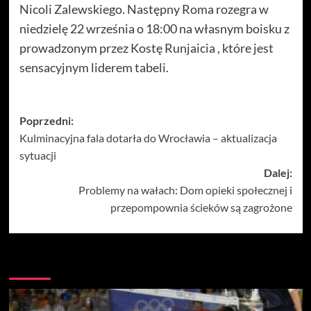
Nicoli Zalewskiego. Następny Roma rozegra w
niedzielę 22 września o 18:00 na własnym boisku z
prowadzonym przez Kostę Runjaicia , które jest
sensacyjnym liderem tabeli.
Zobacz
Poprzedni:
Kulminacyjna fala dotarła do Wrocławia – aktualizacja
wpisy
sytuacji
Dalej:
Problemy na wałach: Dom opieki społecznej i
przepompownia ścieków są zagrożone
Więcej