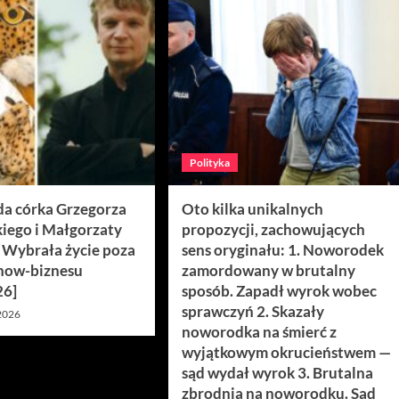
Polityka
da córka Grzegorza
Oto kilka unikalnych
iego i Małgorzaty
propozycji, zachowujących
. Wybrała życie poza
sens oryginału: 1. Noworodek
how-biznesu
zamordowany w brutalny
26]
sposób. Zapadł wyrok wobec
sprawczyń 2. Skazały
 2026
noworodka na śmierć z
wyjątkowym okrucieństwem —
sąd wydał wyrok 3. Brutalna
zbrodnia na noworodku. Sąd