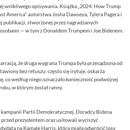
jej wnikliwego opisywania. Książka „2024: How Trump
st America” autorstwa Josha Dawseya, Tylera Pagera i
tej publikacji, stworzonej przez nagradzanych
 osobami — w tym z Donaldem Trumpem i Joe Bidenem.
.
narracją, że druga wygrana Trumpa była przesądzona od
awiony bez retuszu: często się irytuje, oskarża
, co według niego oznaczało konieczność podwójnej
roku, w którym został ranny.
u kampanii Partii Demokratycznej. Doradcy Bidena
 przed prezydentem oraz usiłowali wyciszyć
ndydata na Kamalę Harris, która miała odwrócić losy