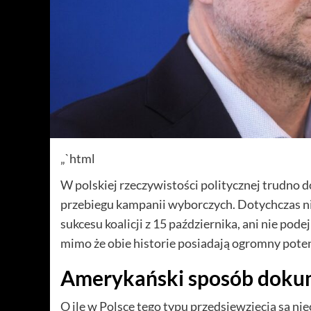
„`html
W polskiej rzeczywistości politycznej trudno 
przebiegu kampanii wyborczych. Dotychczas ni
sukcesu koalicji z 15 października, ani nie po
mimo że obie historie posiadają ogromny poten
Amerykański sposób doku
O ile w Polsce tego typu przedsięwzięcia są n