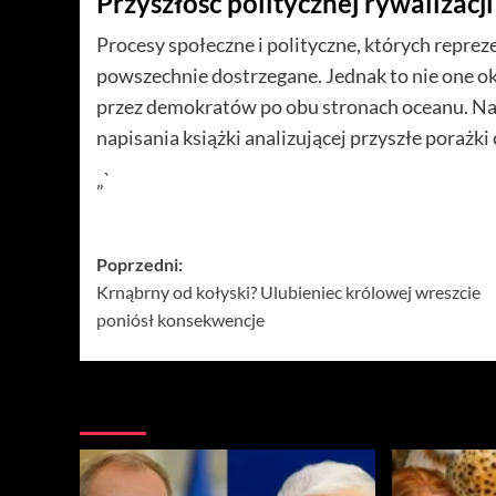
Przyszłość politycznej rywalizacji
Procesy społeczne i polityczne, których reprez
powszechnie dostrzegane. Jednak to nie one ok
przez demokratów po obu stronach oceanu. Nadc
napisania książki analizującej przyszłe porażki
„`
Zobacz
Poprzedni:
Krnąbrny od kołyski? Ulubieniec królowej wreszcie
wpisy
poniósł konsekwencje
Więcej