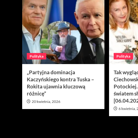
Polityka
Polityka
„Partyjna dominacja
Tak wyglą
Kaczyńskiego kontra Tuska –
Ciechowsk
Rokita ujawnia kluczową
Potockiej
różnicę”
światem s
[06.04.20
20 kwietnia, 2026
6 kwietnia,