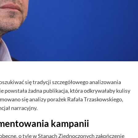
doszukiwać się tradycji szczegółowego analizowania
e powstała żadna publikacja, która odkrywałaby kulisy
dejmowano się analizy porażek Rafała Trzaskowskiego,
cjał narracyjny.
mentowania kampanii
ieobecne, o tyle w Stanach Zjednoczonych zakończenie