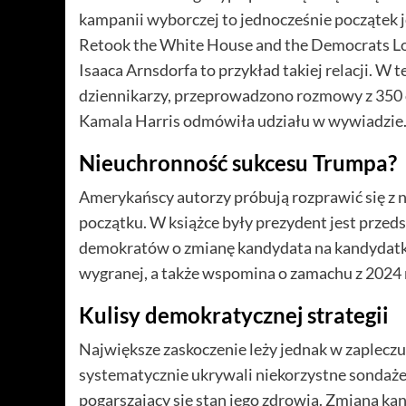
kampanii wyborczej to jednocześnie początek 
Retook the White House and the Democrats Lo
Isaaca Arnsdorfa to przykład takiej relacji. W 
dziennikarzy, przeprowadzono rozmowy z 350
Kamala Harris odmówiła udziału w wywiadzie
Nieuchronność sukcesu Trumpa?
Amerykańscy autorzy próbują rozprawić się z 
początku. W książce były prezydent jest przedst
demokratów o zmianę kandydata na kandydatkę
wygranej, a także wspomina o zamachu z 2024 
Kulisy demokratycznej strategii
Największe zaskoczenie leży jednak w zaplecz
systematycznie ukrywali niekorzystne sondaże
pogarszający się stan jego zdrowia. Zmiana ka