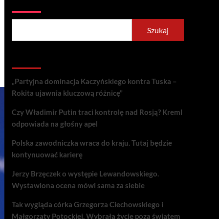
Szukaj
Szukaj
Recent Posts
„Partyjna dominacja Kaczyńskiego kontra Tuska –
Rokita ujawnia kluczową różnicę”
Czy Władimir Putin traci kontrolę nad Rosją? Kreml
odpowiada na głośny apel
Polska zawodniczka wraca do kraju. Tutaj będzie
kontynuować karierę
Jerzy Brzęczek o występie Lewandowskiego.
Wystawiona ocena mówi sama za siebie
Tak wygląda córka Grzegorza Ciechowskiego i
Małgorzaty Potockiej. Wybrała życie poza światem