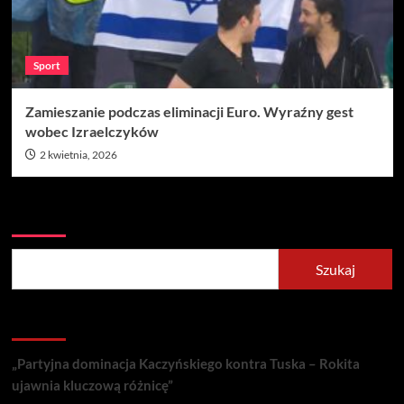
Sport
Zamieszanie podczas eliminacji Euro. Wyraźny gest
wobec Izraelczyków
2 kwietnia, 2026
Szukaj
Szukaj
Recent Posts
„Partyjna dominacja Kaczyńskiego kontra Tuska – Rokita
ujawnia kluczową różnicę”