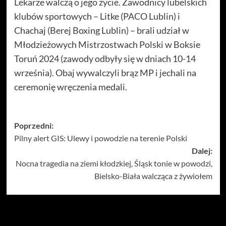
Lekarze walczą o jego życie. Zawodnicy lubelskich
klubów sportowych – Litke (PACO Lublin) i
Chachaj (Berej Boxing Lublin) – brali udział w
Młodzieżowych Mistrzostwach Polski w Boksie
Toruń 2024 (zawody odbyły się w dniach 10-14
września). Obaj wywalczyli brąz MP i jechali na
ceremonię wręczenia medali.
Zobacz
Poprzedni:
Pilny alert GIS: Ulewy i powodzie na terenie Polski
wpisy
Dalej:
Nocna tragedia na ziemi kłodzkiej, Śląsk tonie w powodzi,
Bielsko-Biała walcząca z żywiołem
Więcej