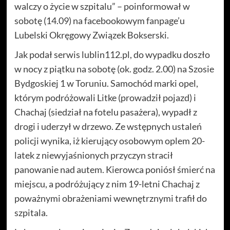
walczy o życie w szpitalu” – poinformował w
sobotę (14.09) na facebookowym fanpage’u
Lubelski Okręgowy Związek Bokserski.
Jak podał serwis lublin112.pl, do wypadku doszło
w nocy z piątku na sobotę (ok. godz. 2.00) na Szosie
Bydgoskiej 1 w Toruniu. Samochód marki opel,
którym podróżowali Litke (prowadził pojazd) i
Chachaj (siedział na fotelu pasażera), wypadł z
drogi i uderzył w drzewo. Ze wstępnych ustaleń
policji wynika, iż kierujący osobowym oplem 20-
latek z niewyjaśnionych przyczyn stracił
panowanie nad autem. Kierowca poniósł śmierć na
miejscu, a podróżujący z nim 19-letni Chachaj z
poważnymi obrażeniami wewnętrznymi trafił do
szpitala.