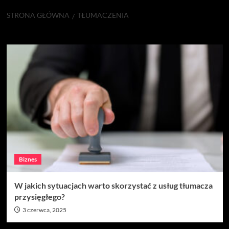
STRONA GŁÓWNA
TŁUMACZENIA
tłumaczenia
Biznes
W jakich sytuacjach warto skorzystać z usług tłumacza
przysięgłego?
3 czerwca, 2025