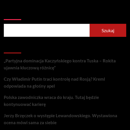
Szukaj
Szukaj
Recent Posts
„Partyjna dominacja Kaczyńskiego kontra Tuska – Rokita
ujawnia kluczową różnicę”
Czy Władimir Putin traci kontrolę nad Rosją? Kreml
odpowiada na głośny apel
Polska zawodniczka wraca do kraju. Tutaj będzie
kontynuować karierę
Jerzy Brzęczek o występie Lewandowskiego. Wystawiona
ocena mówi sama za siebie