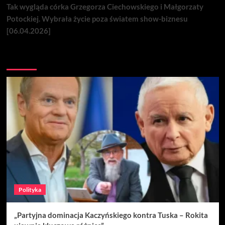
Tak wygląda córka Grzegorza Ciechowskiego i Małgorzaty
Potockiej. Wybrała życie poza światem show-biznesu
[06.04.2026]
Nie przegap
Polityka
„Partyjna dominacja Kaczyńskiego kontra Tuska – Rokita