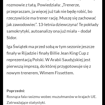
rozmowie z tatą. Powiedziała: „Trenerze,
przepraszam, ja więcej już tak nie będę robić, bo
rzeczywiście ma trener rację. Muszę się zachować
jak zawodowiec”. 13-letnia dziewczyna! Te pokłady
samokrytyki, autoanalizy ona już miała – dodał
Sidor.
Iga Świątek ma przed sobą w tym sezonie jeszcze
finały w Rijadzie i finały Billie Jean King Cup z
reprezentacją Polski. W Arabii Saudyjskiej jest
pierwszą imprezą, do której przygotowuje się z
nowym trenerem, Wimem Fissettem.
Zobacz
Poprzedni:
Rosnąca fala rasizmu wobec muzułmanów w krajach UE.
wpisy
Zatrważające statystyki.