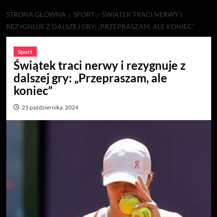
STRONA GŁÓWNA
SPORT
ŚWIĄTEK TRACI NERWY I
REZYGNUJE Z DALSZEJ GRY: „PRZEPRASZAM, ALE KONIEC”
Sport
Świątek traci nerwy i rezygnuje z
dalszej gry: „Przepraszam, ale
koniec”
25 października, 2024