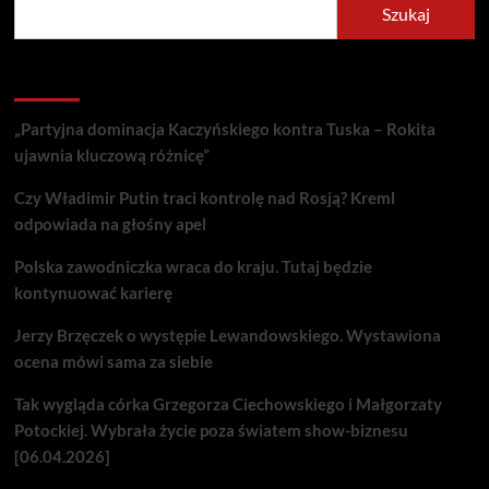
Szukaj
Recent Posts
„Partyjna dominacja Kaczyńskiego kontra Tuska – Rokita
ujawnia kluczową różnicę”
Czy Władimir Putin traci kontrolę nad Rosją? Kreml
odpowiada na głośny apel
Polska zawodniczka wraca do kraju. Tutaj będzie
kontynuować karierę
Jerzy Brzęczek o występie Lewandowskiego. Wystawiona
ocena mówi sama za siebie
Tak wygląda córka Grzegorza Ciechowskiego i Małgorzaty
Potockiej. Wybrała życie poza światem show-biznesu
[06.04.2026]