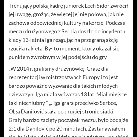
Trenujący polską kadrę juniorek Lech Sidor zwrócił
jej uwagę, grożąc, że więcej jej nie połowa, jak nie
zachowa odpowiedniej kultury na korcie. Podczas
meczu drużynowego z Serbią doszło do incydentu,
kiedy 13-letnia Iga reagując na przegraną akcję
rzuciła rakietą. Był to moment, który okazał się
punktem zwrotnym w jej podejściu do gry.
„W 2014 r. graliśmy drużynówkę. Grasz dla
reprezentacji w mistrzostwach Europy i to jest
bardzo poważne wyzwanie dla takich młodych
dziewczyn. Iga miała wówczas 13 lat. Miał miejsce
taki niechlubny ” „. Iga grała przeciwko Serbce,
Olga Danilović stała po drugiej stronie siatki.
Grały bardzo zacięty początek meczu, było bodajże
2:1 dla Danilović po 20 minutach. Zastanawiałem
się, że jak tak dalej pójdzie, to nie zdążymy na obiad