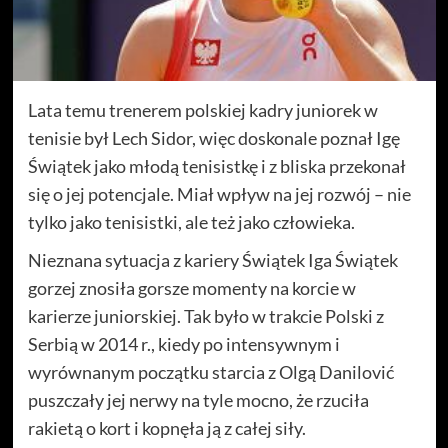
Lata temu trenerem polskiej kadry juniorek w
tenisie był Lech Sidor, więc doskonale poznał Igę
Świątek jako młodą tenisistkę i z bliska przekonał
się o jej potencjale. Miał wpływ na jej rozwój – nie
tylko jako tenisistki, ale też jako człowieka.
Nieznana sytuacja z kariery Świątek Iga Świątek
gorzej znosiła gorsze momenty na korcie w
karierze juniorskiej. Tak było w trakcie Polski z
Serbią w 2014 r., kiedy po intensywnym i
wyrównanym początku starcia z Olgą Danilović
puszczały jej nerwy na tyle mocno, że rzuciła
rakietą o kort i kopnęła ją z całej siły.