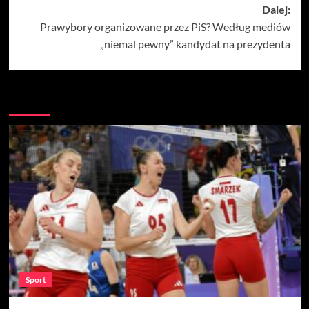
Dalej:
Prawybory organizowane przez PiS? Według mediów
„niemal pewny” kandydat na prezydenta
Więcej
Sport