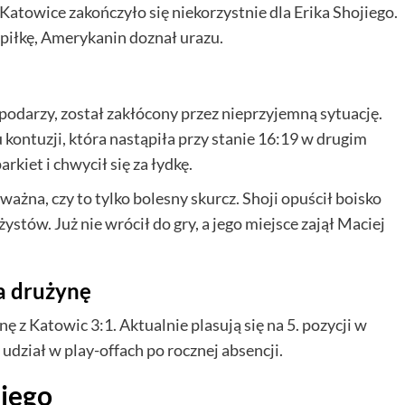
towice zakończyło się niekorzystnie dla Erika Shojiego.
piłkę, Amerykanin doznał urazu.
podarzy, został zakłócony przez nieprzyjemną sytuację.
kontuzji, która nastąpiła przy stanie 16:19 w drugim
rkiet i chwycił się za łydkę.
ważna, czy to tylko bolesny skurcz. Shoji opuścił boisko
stów. Już nie wrócił do gry, a jego miejsce zajął Maciej
a drużynę
z Katowic 3:1. Aktualnie plasują się na 5. pozycji w
 udział w play-offach po rocznej absencji.
jiego