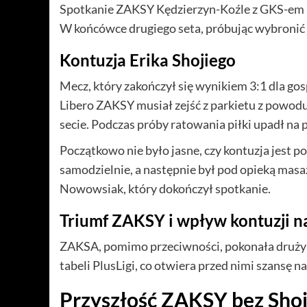
Spotkanie ZAKSY Kędzierzyn-Koźle z GKS-em Ka
W końcówce drugiego seta, próbując wybronić 
Kontuzja Erika Shojiego
Mecz, który zakończył się wynikiem 3:1 dla gos
Libero ZAKSY musiał zejść z parkietu z powodu 
secie. Podczas próby ratowania piłki upadł na pa
Początkowo nie było jasne, czy kontuzja jest po
samodzielnie, a następnie był pod opieką masaży
Nowowsiak, który dokończył spotkanie.
Triumf ZAKSY i wpływ kontuzji n
ZAKSA, pomimo przeciwności, pokonała drużynę 
tabeli PlusLigi, co otwiera przed nimi szansę na
Przyszłość ZAKSY bez Sho