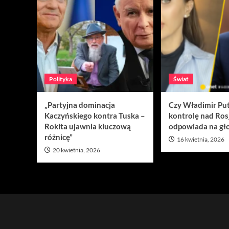
Polityka
Świat
„Partyjna dominacja
Czy Władimir Put
Kaczyńskiego kontra Tuska –
kontrolę nad Ros
Rokita ujawnia kluczową
odpowiada na gło
różnicę”
16 kwietnia, 2026
20 kwietnia, 2026