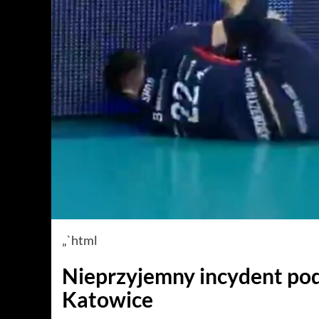
„`html
Nieprzyjemny incydent p
Katowice