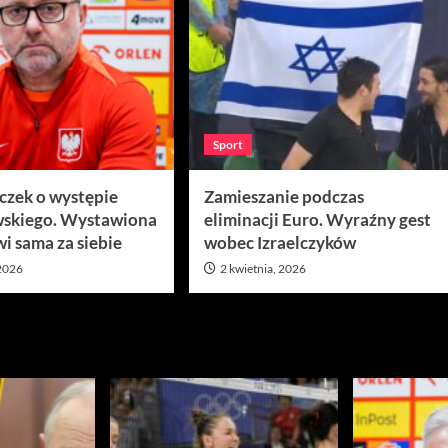
Sport
ęczek o występie
Zamieszanie podczas
skiego. Wystawiona
eliminacji Euro. Wyraźny gest
i sama za siebie
wobec Izraelczyków
 2026
2 kwietnia, 2026