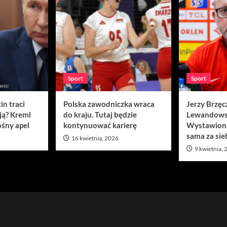
Sport
Sport
in traci
Polska zawodniczka wraca
Jerzy Brzęc
ją? Kreml
do kraju. Tutaj będzie
Lewandows
śny apel
kontynuować karierę
Wystawion
sama za sie
16 kwietnia, 2026
9 kwietnia,