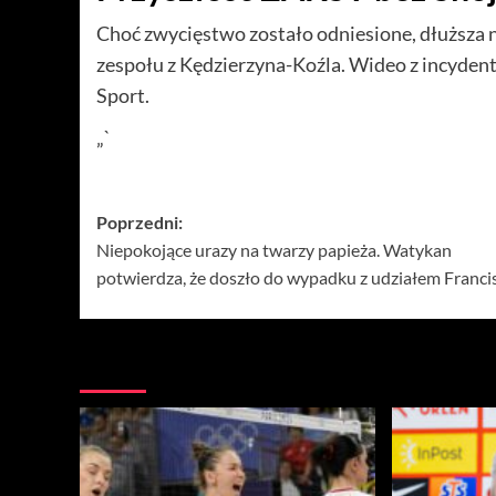
Choć zwycięstwo zostało odniesione, dłuższa
zespołu z Kędzierzyna-Koźla. Wideo z incyde
Sport.
„`
Zobacz
Poprzedni:
Niepokojące urazy na twarzy papieża. Watykan
wpisy
potwierdza, że doszło do wypadku z udziałem Franci
Więcej