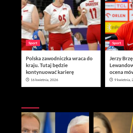
Sport
Sport
Polska zawodniczka wraca do
Jerzy Brz
kraju. Tutaj będzie
Lewandow
kontynuować karierę
ocena mów
16 kwietnia, 2026
9 kwietnia,
Nie przegap