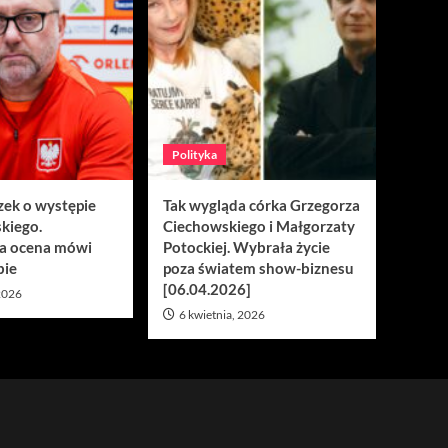
Polityka
zek o występie
Tak wygląda córka Grzegorza
kiego.
Ciechowskiego i Małgorzaty
a ocena mówi
Potockiej. Wybrała życie
bie
poza światem show-biznesu
[06.04.2026]
 2026
6 kwietnia, 2026