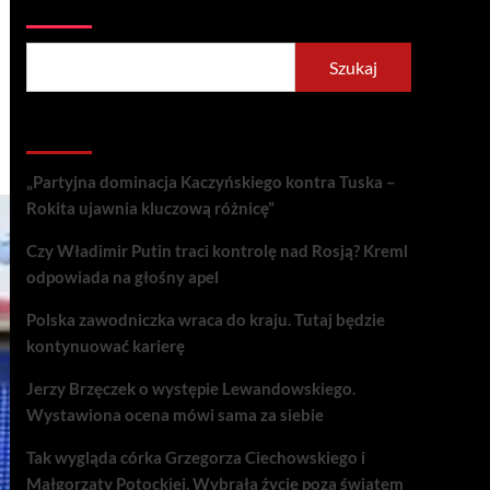
Szukaj
Szukaj
Recent Posts
„Partyjna dominacja Kaczyńskiego kontra Tuska –
Rokita ujawnia kluczową różnicę”
Czy Władimir Putin traci kontrolę nad Rosją? Kreml
odpowiada na głośny apel
Polska zawodniczka wraca do kraju. Tutaj będzie
kontynuować karierę
Jerzy Brzęczek o występie Lewandowskiego.
Wystawiona ocena mówi sama za siebie
Tak wygląda córka Grzegorza Ciechowskiego i
Małgorzaty Potockiej. Wybrała życie poza światem