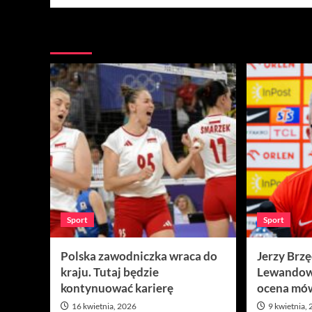
Więcej
Sport
Sport
Polska zawodniczka wraca do
Jerzy Brz
kraju. Tutaj będzie
Lewandow
kontynuować karierę
ocena mów
16 kwietnia, 2026
9 kwietnia,