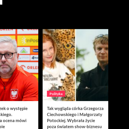
Polityka
zek o występie
Tak wygląda córka Grzegorza
kiego.
Ciechowskiego i Małgorzaty
a ocena mówi
Potockiej. Wybrała życie
bie
poza światem show-biznesu