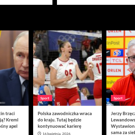
Sport
Sport
in traci
Polska zawodniczka wraca
Jerzy Brzęc
ją? Kreml
do kraju. Tutaj będzie
Lewandows
śny apel
kontynuować karierę
Wystawion
sama za sie
16 kwietnia, 2026