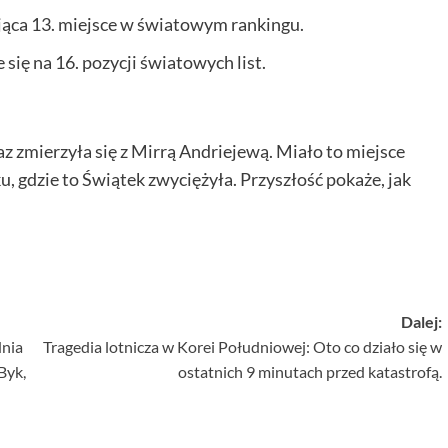
jąca 13. miejsce w światowym rankingu.
e się na 16. pozycji światowych list.
z zmierzyła się z Mirrą Andriejewą. Miało to miejsce
, gdzie to Świątek zwyciężyła. Przyszłość pokaże, jak
Dalej:
dnia
Tragedia lotnicza w Korei Południowej: Oto co działo się w
Byk,
ostatnich 9 minutach przed katastrofą.