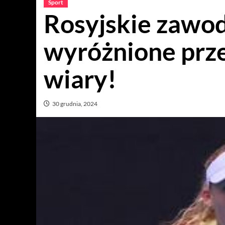
Sport
Rosyjskie zawod
wyróżnione prze
wiary!
30 grudnia, 2024