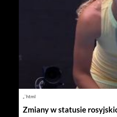
„`html
Zmiany w statusie rosyjski