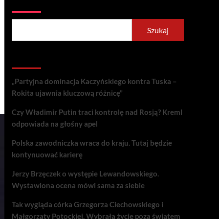
Szukaj
Szukaj
Recent Posts
„Partyjna dominacja Kaczyńskiego kontra Tuska –
Rokita ujawnia kluczową różnicę”
Czy Władimir Putin traci kontrolę nad Rosją? Kreml
odpowiada na głośny apel
Polska zawodniczka wraca do kraju. Tutaj będzie
kontynuować karierę
Jerzy Brzęczek o występie Lewandowskiego.
Wystawiona ocena mówi sama za siebie
Tak wygląda córka Grzegorza Ciechowskiego i
Małgorzaty Potockiej. Wybrała życie poza światem