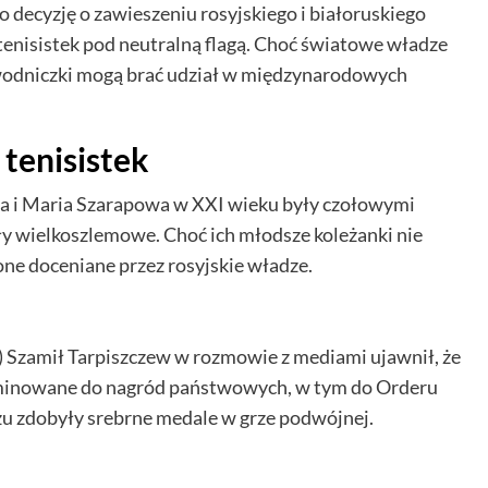
 decyzję o zawieszeniu rosyjskiego i białoruskiego
 tenisistek pod neutralną flagą. Choć światowe władze
zawodniczki mogą brać udział w międzynarodowych
 tenisistek
ina i Maria Szarapowa w XXI wieku były czołowymi
ły wielkoszlemowe. Choć ich młodsze koleżanki nie
 one doceniane przez rosyjskie władze.
) Szamił Tarpiszczew w rozmowie z mediami ujawnił, że
ominowane do nagród państwowych, w tym do Orderu
yżu zdobyły srebrne medale w grze podwójnej.