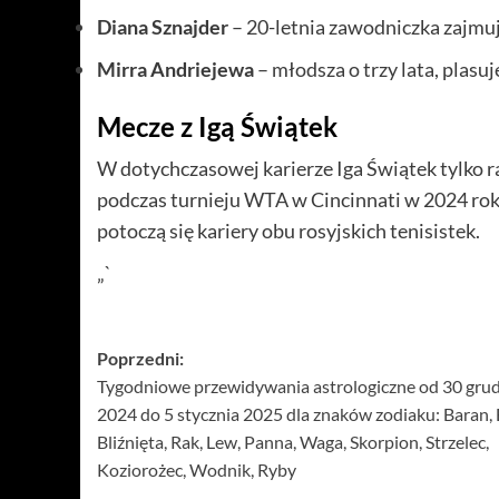
Diana Sznajder
– 20-letnia zawodniczka zajmu
Mirra Andriejewa
– młodsza o trzy lata, plasuj
Mecze z Igą Świątek
W dotychczasowej karierze Iga Świątek tylko ra
podczas turnieju WTA w Cincinnati w 2024 roku
potoczą się kariery obu rosyjskich tenisistek.
„`
Zobacz
Poprzedni:
Tygodniowe przewidywania astrologiczne od 30 gru
wpisy
2024 do 5 stycznia 2025 dla znaków zodiaku: Baran, 
Bliźnięta, Rak, Lew, Panna, Waga, Skorpion, Strzelec,
Koziorożec, Wodnik, Ryby