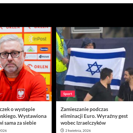
Sport
ęczek o występie
Zamieszanie podczas
skiego. Wystawiona
eliminacji Euro. Wyraźny gest
i sama za siebie
wobec Izraelczyków
 2026
2 kwietnia, 2026