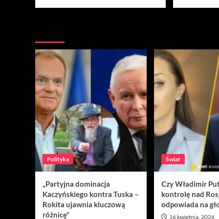
Nie przegap
Polityka
Świat
„Partyjna dominacja
Czy Władimir Put
Kaczyńskiego kontra Tuska –
kontrolę nad Ros
Rokita ujawnia kluczową
odpowiada na gło
różnicę”
16 kwietnia, 2026