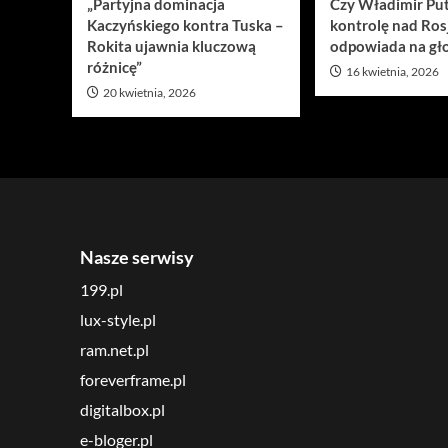
„Partyjna dominacja
Czy Władimir Put
Kaczyńskiego kontra Tuska –
kontrolę nad Ros
Rokita ujawnia kluczową
odpowiada na gło
różnicę”
16 kwietnia, 2026
20 kwietnia, 2026
Nasze serwisy
199.pl
lux-style.pl
ram.net.pl
foreverframe.pl
digitalbox.pl
e-bloger.pl