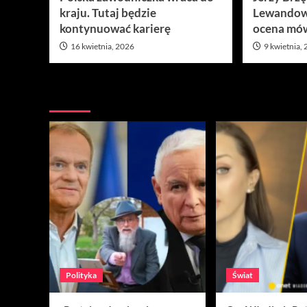
kraju. Tutaj będzie
Lewandow
kontynuować karierę
ocena mów
16 kwietnia, 2026
9 kwietnia,
Nie przegap
Polityka
Świat