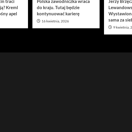
in traci
Polska zawodniczka wraca
Jerzy Brzęc
ją? Kreml
do kraju. Tutaj będzie
Lewandows
śny apel
kontynuować karierę
Wystawion
sama za sie
16 kwietnia, 2026
9 kwietnia,