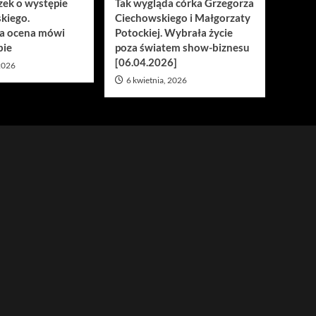
zek o występie
Tak wygląda córka Grzegorza
kiego.
Ciechowskiego i Małgorzaty
a ocena mówi
Potockiej. Wybrała życie
bie
poza światem show-biznesu
[06.04.2026]
 2026
6 kwietnia, 2026