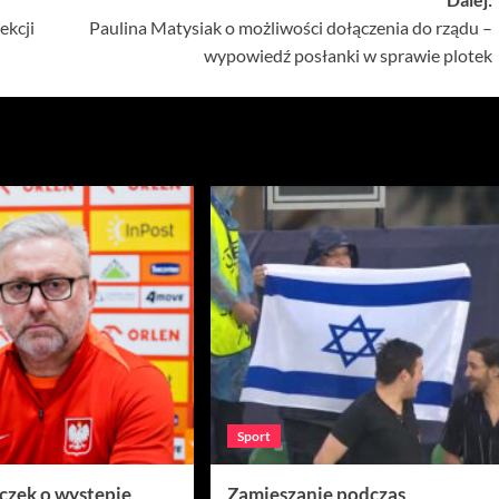
ekcji
Paulina Matysiak o możliwości dołączenia do rządu –
wypowiedź posłanki w sprawie plotek
Sport
ęczek o występie
Zamieszanie podczas