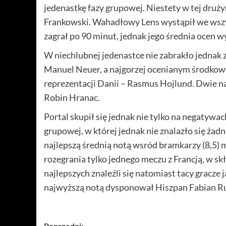
jedenastkę fazy grupowej. Niestety w tej druży
Frankowski. Wahadłowy Lens wystąpił we wszys
zagrał po 90 minut, jednak jego średnia ocen w
W niechlubnej jedenastce nie zabrakło jednak
Manuel Neuer, a najgorzej ocenianym środko
reprezentacji Danii – Rasmus Hojlund. Dwie na
Robin Hranac.
Portal skupił się jednak nie tylko na negatywa
grupowej, w której jednak nie znalazło się żad
najlepszą średnią notą wsród bramkarzy (8,5) 
rozegrania tylko jednego meczu z Francją, w s
najlepszych znaleźli się natomiast tacy gracze
najwyższą notą dysponował Hiszpan Fabian Rui
Poprzedni: