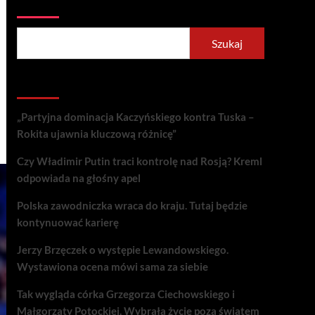
Szukaj
Szukaj
Recent Posts
„Partyjna dominacja Kaczyńskiego kontra Tuska –
Rokita ujawnia kluczową różnicę”
Czy Władimir Putin traci kontrolę nad Rosją? Kreml
odpowiada na głośny apel
Polska zawodniczka wraca do kraju. Tutaj będzie
kontynuować karierę
Jerzy Brzęczek o występie Lewandowskiego.
Wystawiona ocena mówi sama za siebie
Tak wygląda córka Grzegorza Ciechowskiego i
Małgorzaty Potockiej. Wybrała życie poza światem