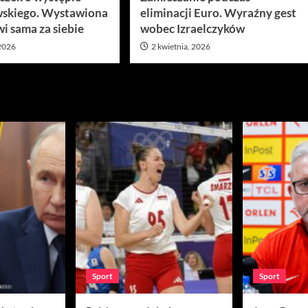
skiego. Wystawiona
eliminacji Euro. Wyraźny gest
i sama za siebie
wobec Izraelczyków
 2026
2 kwietnia, 2026
Sport
Sport