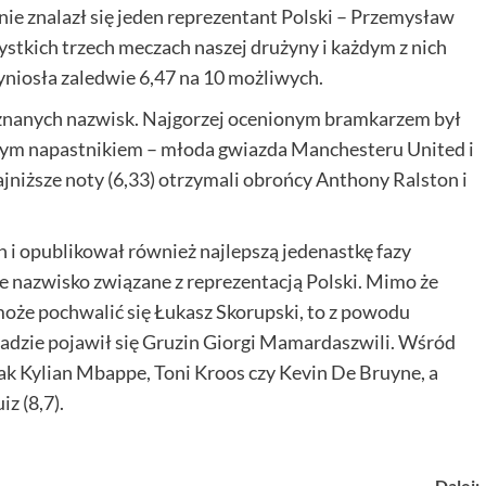
nie znalazł się jeden reprezentant Polski – Przemysław
tkich trzech meczach naszej drużyny i każdym z nich
yniosła zaledwie 6,47 na 10 możliwych.
 znanych nazwisk. Najgorzej ocenionym bramkarzem był
wym napastnikiem – młoda gwiazda Manchesteru United i
jniższe noty (6,33) otrzymali obrońcy Anthony Ralston i
ch i opublikował również najlepszą jedenastkę fazy
ne nazwisko związane z reprezentacją Polski. Mimo że
może pochwalić się Łukasz Skorupski, to z powodu
kładzie pojawił się Gruzin Giorgi Mamardaszwili. Wśród
 jak Kylian Mbappe, Toni Kroos czy Kevin De Bruyne, a
z (8,7).
Dalej: