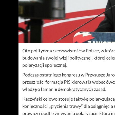
Oto polityczna rzeczywistość w Polsce, w które
budowania swojej wizji politycznej, której ce
polaryzacji społecznej.
Podczas ostatniego kongresu w Przysusze Jaros
przeszłości formacja PiS kierowała wobec ówcz
władzę o łamanie demokratycznych zasad.
Kaczyński celowo stosuje taktykę polaryzującą 
konieczności „gryzienia trawy” dla osiągnięc
prawicy i podtrzymywania polaryzacji, która 