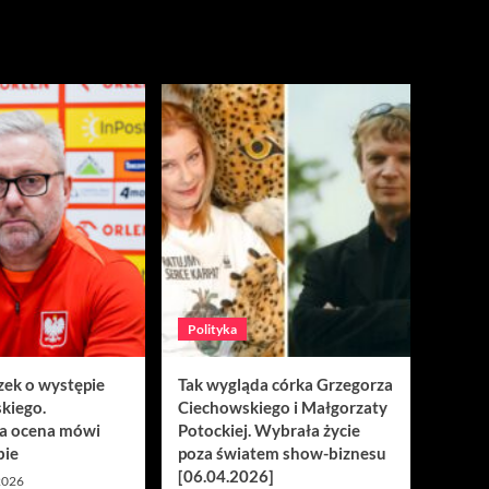
Polityka
zek o występie
Tak wygląda córka Grzegorza
kiego.
Ciechowskiego i Małgorzaty
a ocena mówi
Potockiej. Wybrała życie
bie
poza światem show-biznesu
[06.04.2026]
 2026