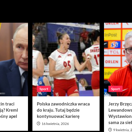
Sport
Sport
in traci
Polska zawodniczka wraca
Jerzy Brzęc
ją? Kreml
do kraju. Tutaj będzie
Lewandows
śny apel
kontynuować karierę
Wystawion
sama za sie
16 kwietnia, 2026
9 kwietnia,