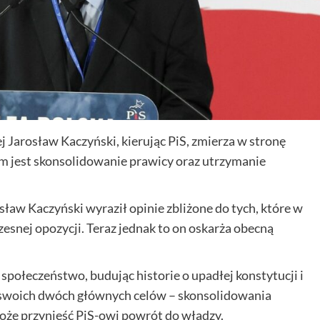
j Jarosław Kaczyński, kierując PiS, zmierza w stronę
lem jest skonsolidowanie prawicy oraz utrzymanie
ław Kaczyński wyraził opinie zbliżone do tych, które w
esnej opozycji. Teraz jednak to on oskarża obecną
społeczeństwo, budując historie o upadłej konstytucji i
ia swoich dwóch głównych celów – skonsolidowania
może przynieść PiS-owi powrót do władzy.