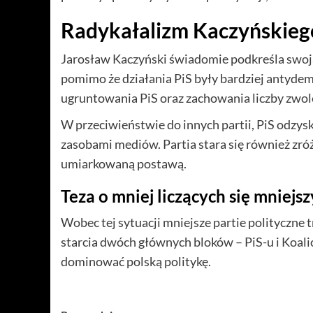
Radykałalizm Kaczyńskieg
Jarosław Kaczyński świadomie podkreśla swoją
pomimo że działania PiS były bardziej antydem
ugruntowania PiS oraz zachowania liczby zwo
W przeciwieństwie do innych partii, PiS odzysku
zasobami mediów. Partia stara się również zr
umiarkowaną postawą.
Teza o mniej liczących się mniejsz
Wobec tej sytuacji mniejsze partie polityczne 
starcia dwóch głównych bloków – PiS-u i Koalic
dominować polską politykę.