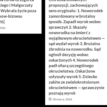
iego i Małgorzaty
propozycji, zachowujących
. Wybrała życie poza
sens oryginału: 1. Noworodek
how-biznesu
zamordowany w brutalny
26]
sposób. Zapadł wyrok wobec
sprawczyń 2. Skazały
 2026
noworodka na śmierć z
wyjątkowym okrucieństwem —
sąd wydał wyrok 3. Brutalna
zbrodnia na noworodku. Sąd
ogłosił decyzję wobec
oskarżonych 4. Noworodek
padł ofiarą szczególnego
okrucieństwa. Oskarżone
usłyszały wyrok 5. Dziecko
zabite ze zwielokrotnionym
okrucieństwem — sprawczynie
poznają wyrok
30 marca, 2026