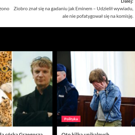
Dalej:
dzono
Ziobro znał się na gadaniu jak Eminem – Udzielił wywiadu,
ale nie pofatygował się na komisję.
Polityka
da córka Grzegorza
Oto kilka unikalnych