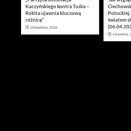
Kaczyńskiego kontra Tuska –
Ciechowsk
Rokita ujawnia kluczową
Potockiej
różnicę”
światem s
[06.04.20
20 kwietnia, 2026
6 kwietnia,