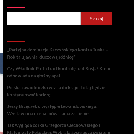
Szukaj
Szukaj
Recent Posts
„Partyjna dominacja Kaczyńskiego kontra Tuska –
Rokita ujawnia kluczową różnicę”
Czy Władimir Putin traci kontrolę nad Rosją? Kreml
odpowiada na głośny apel
Polska zawodniczka wraca do kraju. Tutaj będzie
kontynuować karierę
Jerzy Brzęczek o występie Lewandowskiego.
Wystawiona ocena mówi sama za siebie
Tak wygląda córka Grzegorza Ciechowskiego i
Małgorzaty Potockiej. Wybrała życie poza światem