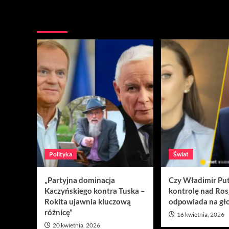
Nie przegap
Polityka
Świat
„Partyjna dominacja
Czy Władimir Put
Kaczyńskiego kontra Tuska –
kontrolę nad Ros
Rokita ujawnia kluczową
odpowiada na gło
różnicę”
16 kwietnia, 2026
20 kwietnia, 2026