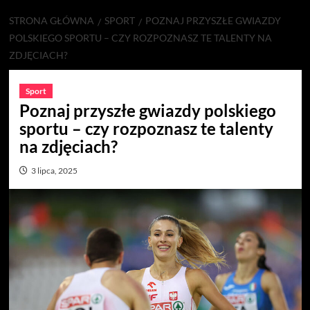
STRONA GŁÓWNA
SPORT
POZNAJ PRZYSZŁE GWIAZDY
POLSKIEGO SPORTU – CZY ROZPOZNASZ TE TALENTY NA
ZDJĘCIACH?
Sport
Poznaj przyszłe gwiazdy polskiego
sportu – czy rozpoznasz te talenty
na zdjęciach?
3 lipca, 2025