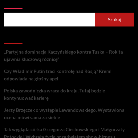
Szukaj
Szukaj
Recent Posts
„Partyjna dominacja Kaczyńskiego kontra Tuska – Rokita
ujawnia kluczową różnicę”
Czy Władimir Putin traci kontrolę nad Rosją? Kreml
odpowiada na głośny apel
Polska zawodniczka wraca do kraju. Tutaj będzie
kontynuować karierę
Jerzy Brzęczek o występie Lewandowskiego. Wystawiona
ocena mówi sama za siebie
Tak wygląda córka Grzegorza Ciechowskiego i Małgorzaty
Potockiej. Wybrała życie poza światem show-biznesu