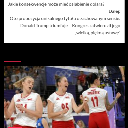
Jakie konsekwencje może mieć osłabienie dolara?
wpisy
Dalej:
Oto propozycja unikalnego tytułu o zachowanym sensie:
Donald Trump triumfuje – Kongres zatwierdził jego
„wielką, piękną ustawę”
Więcej