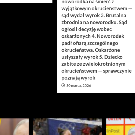
noworodka na śmierć z
wyjątkowym okrucieństwem —
sąd wydał wyrok 3. Brutalna
zbrodnia na noworodku. Sąd
ogłosił decyzję wobec
oskarżonych 4. Noworodek
padł ofiarą szczególnego
okrucieństwa. Oskarżone
usłyszały wyrok 5. Dziecko
zabite ze zwielokrotnionym
okrucieństwem — sprawczynie
poznają wyrok
30 marca, 2026