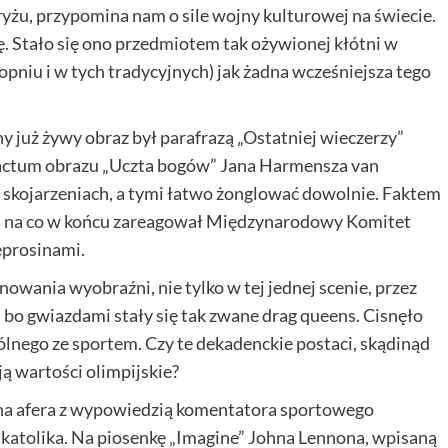
aryżu, przypomina nam o sile wojny kulturowej na świecie.
. Stało się ono przedmiotem tak ożywionej kłótni w
niu i w tych tradycyjnych) jak żadna wcześniejsza tego
 już żywy obraz był parafrazą „Ostatniej wieczerzy”
factum obrazu „Uczta bogów” Jana Harmensza van
a skojarzeniach, a tymi łatwo żonglować dowolnie. Faktem
jan, na co w końcu zareagował Międzynarodowy Komitet
eprosinami.
wania wyobraźni, nie tylko w tej jednej scenie, przez
ę, bo gwiazdami stały się tak zwane drag queens. Cisnęło
lnego ze sportem. Czy te dekadenckie postaci, skądinąd
 wartości olimpijskie?
na afera z wypowiedzią komentatora sportowego
 katolika. Na piosenkę „Imagine” Johna Lennona, wpisaną