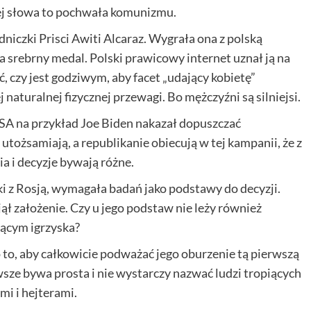
jej słowa to pochwała komunizmu.
niczki Prisci Awiti Alcaraz. Wygrała ona z polską
 srebrny medal. Polski prawicowy internet uznał ją na
, czy jest godziwym, aby facet „udający kobietę”
 naturalnej fizycznej przewagi. Bo mężczyźni są silniejsi.
USA na przykład Joe Biden nakazał dopuszczać
utożsamiają, a republikanie obiecują w tej kampanii, że z
ia i decyzje bywają różne.
ki z Rosją, wymagała badań jako podstawy do decyzji.
ął założenie. Czy u jego podstaw nie leży również
ącym igrzyska?
to, aby całkowicie podważać jego oburzenie tą pierwszą
zawsze bywa prosta i nie wystarczy nazwać ludzi tropiących
mi i hejterami.