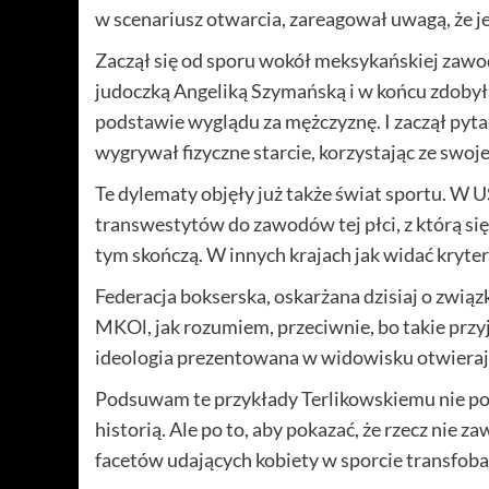
w scenariusz otwarcia, zareagował uwagą, że 
Zaczął się od sporu wokół meksykańskiej zawod
judoczką Angeliką Szymańską i w końcu zdobyła
podstawie wyglądu za mężczyznę. I zaczął pytać
wygrywał fizyczne starcie, korzystając ze swojej
Te dylematy objęły już także świat sportu. W 
transwestytów do zawodów tej płci, z którą się 
tym skończą. W innych krajach jak widać kryter
Federacja bokserska, oskarżana dzisiaj o związ
MKOl, jak rozumiem, przeciwnie, bo takie przyj
ideologia prezentowana w widowisku otwieraj
Podsuwam te przykłady Terlikowskiemu nie po 
historią. Ale po to, aby pokazać, że rzecz nie 
facetów udających kobiety w sporcie transfoba