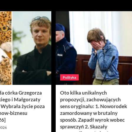
Polityka
da córka Grzegorza
Oto kilka unikalnych
iego i Małgorzaty
propozycji, zachowujących
. Wybrała życie poza
sens oryginału: 1. Noworodek
how-biznesu
zamordowany w brutalny
26]
sposób. Zapadł wyrok wobec
sprawczyń 2. Skazały
 2026