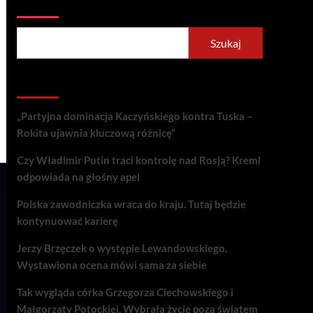
Szukaj
Szukaj
Recent Posts
„Partyjna dominacja Kaczyńskiego kontra Tuska –
Rokita ujawnia kluczową różnicę”
Czy Władimir Putin traci kontrolę nad Rosją? Kreml
odpowiada na głośny apel
Polska zawodniczka wraca do kraju. Tutaj będzie
kontynuować karierę
Jerzy Brzęczek o występie Lewandowskiego.
Wystawiona ocena mówi sama za siebie
Tak wygląda córka Grzegorza Ciechowskiego i
Małgorzaty Potockiej. Wybrała życie poza światem