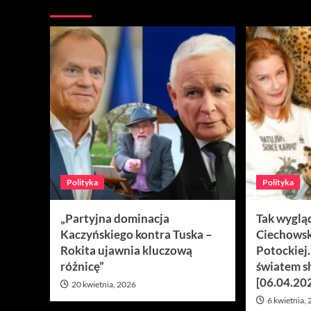
Więcej
Polityka
Polityka
„Partyjna dominacja
Tak wyglą
Kaczyńskiego kontra Tuska –
Ciechowsk
Rokita ujawnia kluczową
Potockiej
różnicę”
światem s
[06.04.20
20 kwietnia, 2026
6 kwietnia,