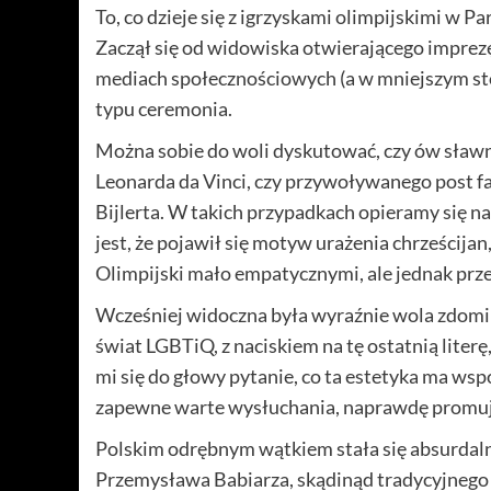
To, co dzieje się z igrzyskami olimpijskimi w P
Zaczął się od widowiska otwierającego imprezę
mediach społecznościowych (a w mniejszym stop
typu ceremonia.
Można sobie do woli dyskutować, czy ów sławny
Leonarda da Vinci, czy przywoływanego post 
Bijlerta. W takich przypadkach opieramy się n
jest, że pojawił się motyw urażenia chrześci
Olimpijski mało empatycznymi, ale jednak prz
Wcześniej widoczna była wyraźnie wola zdomino
świat LGBTiQ, z naciskiem na tę ostatnią liter
mi się do głowy pytanie, co ta estetyka ma wspó
zapewne warte wysłuchania, naprawdę promują
Polskim odrębnym wątkiem stała się absurdal
Przemysława Babiarza, skądinąd tradycyjnego