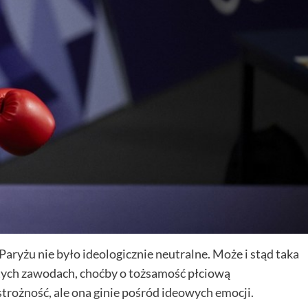
aryżu nie było ideologicznie neutralne. Może i stąd taka
tych zawodach, choćby o tożsamość płciową
trożność, ale ona ginie pośród ideowych emocji.