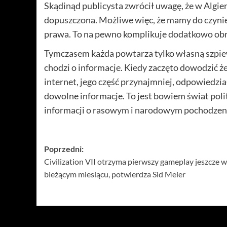
Skądinąd publicysta zwrócił uwagę, że w Algieri
dopuszczona. Możliwe więc, że mamy do czynien
prawa. To na pewno komplikuje dodatkowo obra
Tymczasem każda powtarza tylko własną szpiewk
chodzi o informacje. Kiedy zaczęto dowodzić ż
internet, jego część przynajmniej, odpowiedz
dowolne informacje. To jest bowiem świat polit
informacji o rasowym i narodowym pochodzeniu
Zobacz
Poprzedni:
Civilization VII otrzyma pierwszy gameplay jeszcze w
wpisy
bieżącym miesiącu, potwierdza Sid Meier