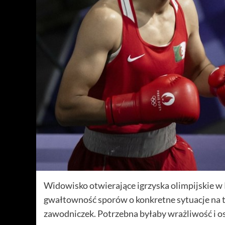
Widowisko otwierające igrzyska olimpijskie w P
gwałtowność sporów o konkretne sytuacje na 
zawodniczek. Potrzebna byłaby wrażliwość i os