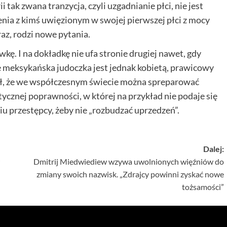
i tak zwana tranzycja, czyli uzgadnianie płci, nie jest
ia z kimś uwięzionym w swojej pierwszej płci z mocy
z, rodzi nowe pytania.
ę. I na dokładkę nie ufa stronie drugiej nawet, gdy
e meksykańska judoczka jest jednak kobietą, prawicowy
iał, że we współczesnym świecie można spreparować
ycznej poprawności, w której na przykład nie podaje się
 przestępcy, żeby nie „rozbudzać uprzedzeń”.
Dalej:
Dmitrij Miedwiediew wzywa uwolnionych więźniów do
zmiany swoich nazwisk. „Zdrajcy powinni zyskać nowe
tożsamości”