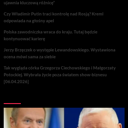
ujawnia kluczową różnicę”
Czy Władimir Putin traci kontrolę nad Rosją? Kreml
odpowiada na głośny apel
Polska zawodniczka wraca do kraju. Tutaj będzie
kontynuować karierę
Jerzy Brzęczek o występie Lewandowskiego. Wystawiona
ocena mówi sama za siebie
Tak wygląda córka Grzegorza Ciechowskiego i Małgorzaty
Potockiej. Wybrała życie poza światem show-biznesu
[06.04.2026]
Nie przegap