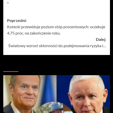
„`
Zobacz
Poprzedni:
Kotecki przewiduje poziom stóp procentowych: oczekuje
wpisy
4,75 proc. na zakończenie roku.
Dalej:
Światowy wzrost skłonności do podejmowania ryzyka i…
Więcej