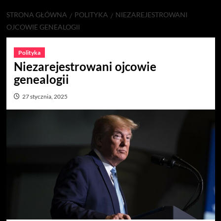
STRONA GŁÓWNA
POLITYKA
NIEZAREJESTROWANI
OJCOWIE GENEALOGII
Polityka
Niezarejestrowani ojcowie
genealogii
27 stycznia, 2025