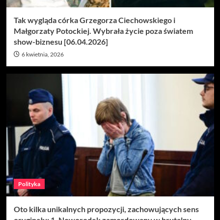
Tak wygląda córka Grzegorza Ciechowskiego i
Małgorzaty Potockiej. Wybrała życie poza światem
show-biznesu [06.04.2026]
6 kwietnia, 2026
Polityka
Oto kilka unikalnych propozycji, zachowujących sens
oryginału: 1. Noworodek zamordowany w brutalny