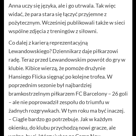
Anna uczy się języka, ale i go utrwala. Tak więc
widać, że para stara się łączyć przyjemne z
pożytecznym. Wcześniej publikowali także w sieci
wspólne zdjęcia z treningów z siłowni.
Co dalej z karierą reprezentacyjną
Lewandowskiego? Dziennikarz daje piłkarzowi
radę. Teraz przed Lewandowskim powrót do gry w
klubie. Kibice wierzą, że pomoże drużynie
Hansiego Flicka sięgnąć po kolejne trofea. W
poprzednim sezonie był najbardziej
bramkostrzelnym piłkarzem FC Barcelony – 26 goli
– ale nie poprowadził zespołu do triumfu w
żadnych rozgrywkach. W tym roku ma być inaczej.
– Ciągle bardzo go potrzebuje. Jak w każdym
okienku, do klubu przychodzą nowi gracze, ale