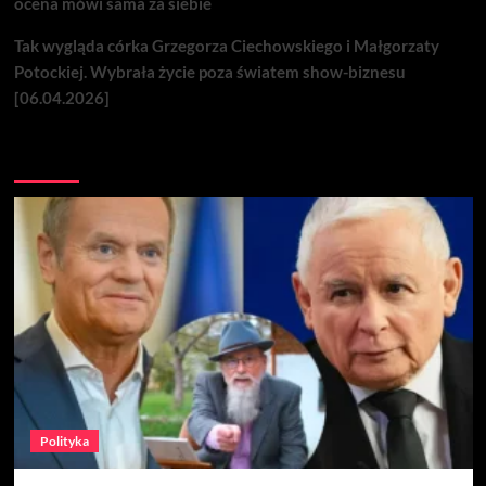
ocena mówi sama za siebie
Tak wygląda córka Grzegorza Ciechowskiego i Małgorzaty
Potockiej. Wybrała życie poza światem show-biznesu
[06.04.2026]
Nie przegap
Polityka