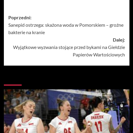
Zobacz
Poprzedni:
Sanepid ostrzega: skażona woda w Pomorskiem – groźne
wpisy
bakterie na kranie
Dalej:
Wyjątkowe wyzwania stojące przed bykami na Giełdzie
Papierów Wartościowych
Więcej