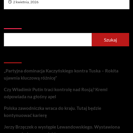
2 kwietnia, 2026
Szukaj
Szukaj
Recent Posts
„Partyjna dominacja Kaczyńskiego kontra Tuska – Rokita
ujawnia kluczową różnicę”
Czy Władimir Putin traci kontrolę nad Rosją? Kreml
odpowiada na głośny apel
Polska zawodniczka wraca do kraju. Tutaj będzie
kontynuować karierę
Jerzy Brzęczek o występie Lewandowskiego. Wystawiona