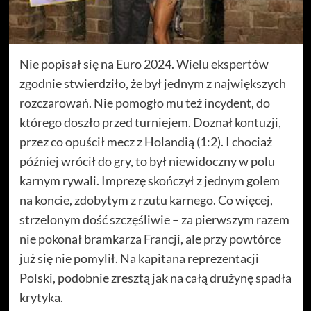
Nie popisał się na Euro 2024. Wielu ekspertów
zgodnie stwierdziło, że był jednym z największych
rozczarowań. Nie pomogło mu też incydent, do
którego doszło przed turniejem. Doznał kontuzji,
przez co opuścił mecz z Holandią (1:2). I chociaż
później wrócił do gry, to był niewidoczny w polu
karnym rywali. Imprezę skończył z jednym golem
na koncie, zdobytym z rzutu karnego. Co więcej,
strzelonym dość szczęśliwie – za pierwszym razem
nie pokonał bramkarza Francji, ale przy powtórce
już się nie pomylił. Na kapitana reprezentacji
Polski, podobnie zresztą jak na całą drużynę spadła
krytyka.