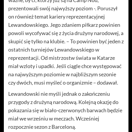
ważne, by ci, którzy już są na Camp Nou,
prezentowali swój najwyższy poziom -. Poruszył
on również temat kariery reprezentacyjnej
Lewandowskiego. Jego zdaniem piłkarz powinien
powoli wycofywać się z życia drużyny narodowej, a
skupić się tylko na klubie. – To powinien być jeden z
ostatnich turniejów Lewandowskiego w
reprezentacji. Od mistrzostw świata w Katarze
miał wzloty i upadki. Jeśli ciągle chce występować
na najwyższym poziomie w najbliższym sezonie
czy dwóch, musi myśleć o organizmie – dodawał.
Lewandowski nie myśli jednak o zakończeniu
przygody z drużyną narodową. Kolejną okazję do
pokazania się w biało-czerwonych barwach będzie
miał we wrześniu w meczach. Wcześniej
rozpocznie sezon z Barceloną.