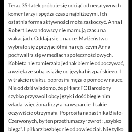
Teraz 35-latek próbuje się odciąć od negatywnych
komentarzy i spędza czas z najbliższymi. Ich
ostatnia forma aktywności może zaskoczyć. Anna i
Robert Lewandowscy nie marnują czasu na
wakacjach. Oddają się… nauce. Małżeństwo
wybrało się z przyjaciółmi na rejs, czym Anna
pochwaliła się w mediach społecznościowych.
Kobieta nie zamierzała jednak biernie odpoczywać,
a wzięła ze sobą książkę od języka hiszpańskiego. I
w trakcie relaksu poprosiła męża o pomoc w nauce.
Nie od dziś wiadomo, że piłkarz FC Barcelony
szybko przyswoił obcy język i dość biegle nim
włada, więc żona liczyła na wsparcie. I takie
oczywiście otrzymała. Poprosiła napastnika Biało-
Czerwonych, by ten przetłumaczył zwrot: „szybko
biega”. I piłkarz bezbłędnie odpowiedział. Nie tylko