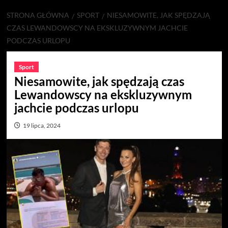
STRONA GŁÓWNA
SPORT
NIESAMOWITE, JAK SPĘDZAJĄ
CZAS LEWANDOWSCY NA EKSKLUZYWNYM JACHCIE
PODCZAS URLOPU
Sport
Niesamowite, jak spędzają czas
Lewandowscy na ekskluzywnym
jachcie podczas urlopu
19 lipca, 2024