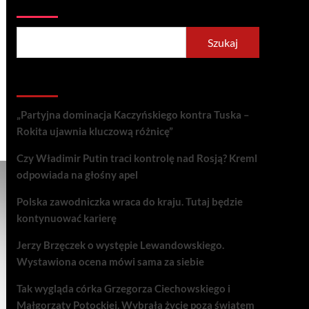
Szukaj
Szukaj
Recent Posts
„Partyjna dominacja Kaczyńskiego kontra Tuska –
Rokita ujawnia kluczową różnicę”
Czy Władimir Putin traci kontrolę nad Rosją? Kreml
odpowiada na głośny apel
Polska zawodniczka wraca do kraju. Tutaj będzie
kontynuować karierę
Jerzy Brzęczek o występie Lewandowskiego.
Wystawiona ocena mówi sama za siebie
Tak wygląda córka Grzegorza Ciechowskiego i
Małgorzaty Potockiej. Wybrała życie poza światem