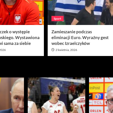
Sport
ęczek o występie
Zamieszanie podczas
skiego. Wystawiona
eliminacji Euro. Wyraźny gest
i sama za siebie
wobec Izraelczyków
 2026
2 kwietnia, 2026