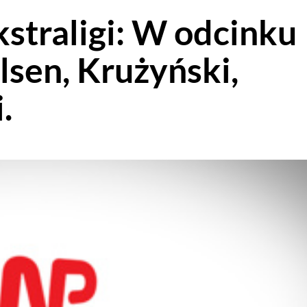
traligi: W odcinku
lsen, Krużyński,
.