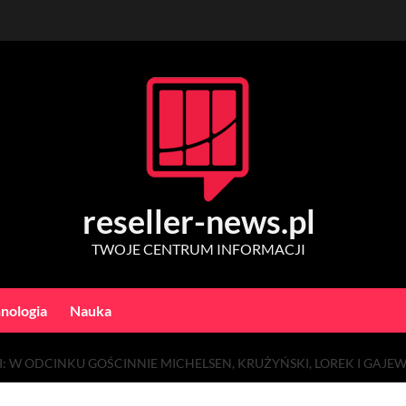
reseller-news.pl
TWOJE CENTRUM INFORMACJI
nologia
Nauka
: W ODCINKU GOŚCINNIE MICHELSEN, KRUŻYŃSKI, LOREK I GAJEW