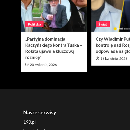
Polityka
Świat
„Partyjna dominacja
Czy Władimir Put
Kaczyńskiego kontra Tuska –
kontrolę nad Ros
Rokita ujawnia kluczową
odpowiada na gło
różnicę”
16 kwietnia, 2026
20 kwietnia, 2026
Nasze serwisy
199.pl