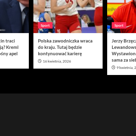
Sport
Sport
in traci
Polska zawodniczka wraca
Jerzy Brzęc
ją? Kreml
do kraju. Tutaj będzie
Lewandows
śny apel
kontynuować karierę
Wystawion
sama za sie
16 kwietnia, 2026
9 kwietnia,