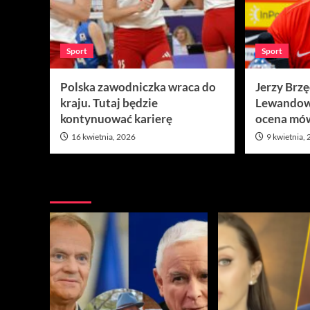
Sport
Sport
Polska zawodniczka wraca do
Jerzy Brz
kraju. Tutaj będzie
Lewandow
kontynuować karierę
ocena mów
16 kwietnia, 2026
9 kwietnia,
Nie przegap