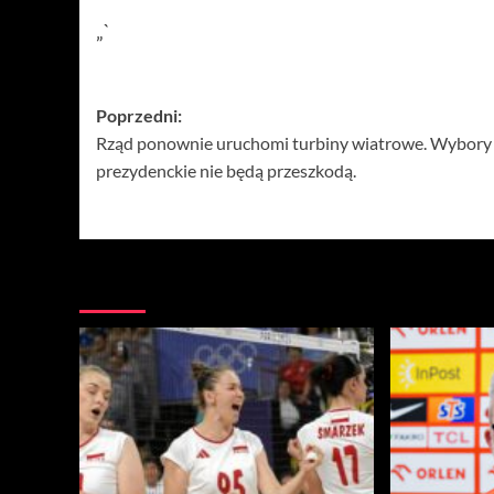
„`
Zobacz
Poprzedni:
Rząd ponownie uruchomi turbiny wiatrowe. Wybory
wpisy
prezydenckie nie będą przeszkodą.
Więcej