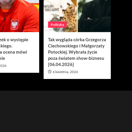
Polityka
zek o występie
Tak wygląda córka Grzegorza
kiego.
Ciechowskiego i Małgorzaty
a ocena mówi
Potockiej. Wybrała życie
bie
poza światem show-biznesu
[06.04.2026]
 2026
6 kwietnia, 2026