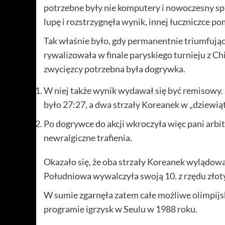
potrzebne były nie komputery i nowoczesny sprz
lupę i rozstrzygnęła wynik, innej łuczniczce p
Tak właśnie było, gdy permanentnie triumfuj
rywalizowała w finale paryskiego turnieju z 
zwycięzcy potrzebna była dogrywka.
W niej także wynik wydawał się być remisowy.
było 27:27, a dwa strzały Koreanek w „dziewiąt
Po dogrywce do akcji wkroczyła więc pani arbit
newralgiczne trafienia.
Okazało się, że oba strzały Koreanek wylądow
Południowa wywalczyła swoją 10. z rzędu złot
W sumie zgarnęła zatem całe możliwe olimpijski
programie igrzysk w Seulu w 1988 roku.