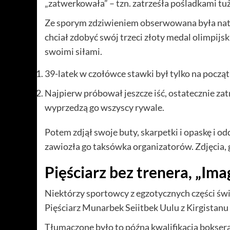
„zatwerkowała” – tzn. zatrześła pośladkami tu
Ze sporym zdziwieniem obserwowana była nato
chciał zdobyć swój trzeci złoty medal olimpijski
swoimi siłami.
39-latek w czołówce stawki był tylko na począ
Najpierw próbował jeszcze iść, ostatecznie zat
wyprzedzą go wszyscy rywale.
Potem zdjął swoje buty, skarpetki i opaskę i od
zawiozła go taksówka organizatorów. Zdjęcia, g
Pięściarz bez trenera, „Ima
Niektórzy sportowcy z egzotycznych części świ
Pięściarz Munarbek Seiitbek Uulu z Kirgistanu 
Tłumaczone było to późną kwalifikacją bokser