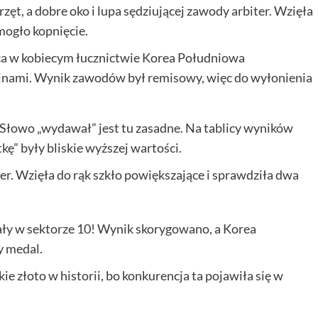
ęt, a dobre oko i lupa sędziującej zawody arbiter. Wzięła
omogło kopnięcie.
ąca w kobiecym łucznictwie Korea Południowa
Chinami. Wynik zawodów był remisowy, więc do wyłonienia
 Słowo „wydawał” jest tu zasadne. Na tablicy wyników
kę” były bliskie wyższej wartości.
er. Wzięła do rąk szkło powiększające i sprawdziła dwa
ały w sektorze 10! Wynik skorygowano, a Korea
y medal.
e złoto w historii, bo konkurencja ta pojawiła się w