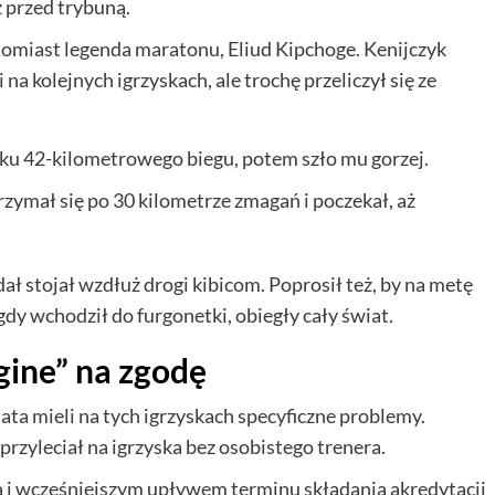
ż przed trybuną.
miast legenda maratonu, Eliud Kipchoge. Kenijczyk
 na kolejnych igrzyskach, ale trochę przeliczył się ze
tku 42-kilometrowego biegu, potem szło mu gorzej.
rzymał się po 30 kilometrze zmagań i poczekał, aż
dał stojał wzdłuż drogi kibicom. Poprosił też, by na metę
dy wchodził do furgonetki, obiegły cały świat.
gine” na zgodę
ata mieli na tych igrzyskach specyficzne problemy.
przyleciał na igrzyska bez osobistego trenera.
a i wcześniejszym upływem terminu składania akredytacji