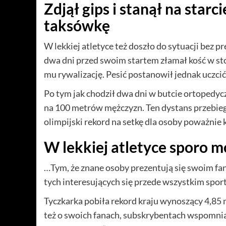
Zdjął gips i stanął na star
taksówkę
W lekkiej atletyce też doszło do sytuacji bez 
dwa dni przed swoim startem złamał kość w sto
mu rywalizację. Pesić postanowił jednak uczci
Po tym jak chodził dwa dni w butcie ortopedyczn
na 100 metrów mężczyzn. Ten dystans przebiegł
olimpijski rekord na setkę dla osoby poważnie
W lekkiej atletyce sporo m
…Tym, że znane osoby prezentują się swoim fa
tych interesujących się przede wszystkim sp
Tyczkarka pobiła rekord kraju wynoszący 4,85 m
też o swoich fanach, subskrybentach wspomnian