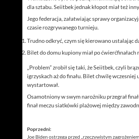
dla sztabu. Seiitbek jednak kłopot miał też inny
Jego federacja, załatwiając sprawy organizacyj
czasie rozgrywanego turnieju.
Trudno odkryć, czym się kierowano ustalając d
Bilet do domu kupiony miał po ćwierćfinałach r
„Problem” zrobił się taki, że Seiitbek, czyli b
igrzyskach aż do finału. Bilet chwilę wczesnie
wystartował.
Osamotniony w swym narożniku przegrał finał
finał meczu siatkówki plażowej między zawodni
Zobacz
Poprzedni:
Joe Biden ostrzega przed „rzeczywistym zagrożenie