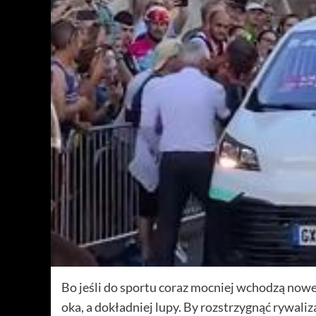
Bo jeśli do sportu coraz mocniej wchodzą nowe 
oka, a dokładniej lupy. By rozstrzygnąć rywali