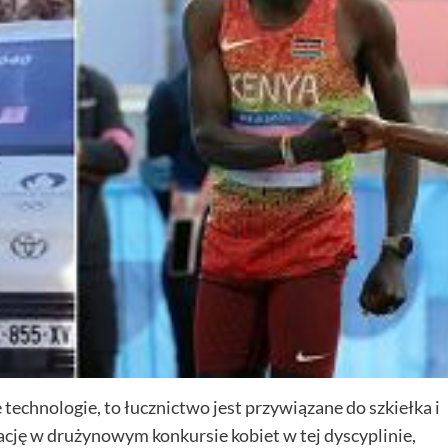
technologie, to łucznictwo jest przywiązane do szkiełka i
zację w drużynowym konkursie kobiet w tej dyscyplinie,