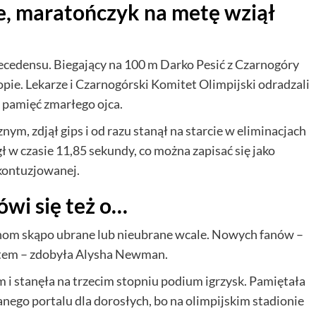
cie, maratończyk na metę wziął
precedensu. Biegający na 100 m Darko Pesić z Czarnogóry
pie. Lekarze i Czarnogórski Komitet Olimpijski odradzali
ć pamięć zmarłego ojca.
ym, zdjął gips i od razu stanął na starcie w eliminacjach
 w czasie 11,85 sekundy, co można zapisać się jako
 kontuzjowanej.
ówi się też o…
nom skąpo ubrane lub nieubrane wcale. Nowych fanów –
ortem – zdobyła Alysha Newman.
 i stanęła na trzecim stopniu podium igrzysk. Pamiętała
ego portalu dla dorosłych, bo na olimpijskim stadionie