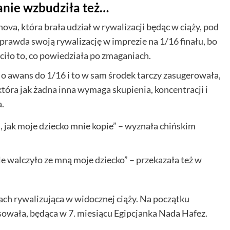
anie wzbudziła też…
a, która brała udział w rywalizacji będąc w ciąży, pod
prawda swoją rywalizację w imprezie na 1/16 finału, bo
róciło to, co powiedziała po zmaganiach.
o awans do 1/16 i to w sam środek tarczy zasugerowała,
tóra jak żadna inna wymaga skupienia, koncentracji i
a.
 jak moje dziecko mnie kopie” – wyznała chińskim
le walczyło ze mną moje dziecko” – przekazała też w
kach rywalizująca w widocznej ciąży. Na początku
owała, będąca w 7. miesiącu Egipcjanka Nada Hafez.