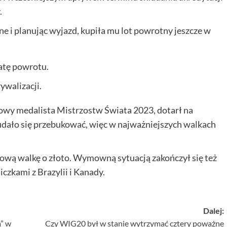
.
ne i planując wyjazd, kupiła mu lot powrotny jeszcze w
atę powrotu.
ywalizacji.
rązowy medalista Mistrzostw Świata 2023, dotarł na
j udało się przebukować, więc w najważniejszych walkach
ową walkę o złoto. Wymowną sytuacją zakończył się też
czkami z Brazylii i Kanady.
Dalej:
m” w
Czy WIG20 był w stanie wytrzymać cztery poważne