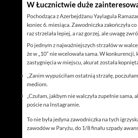
W Łucznictwie duże zainteresow
Pochodząca z Azerbejdżanu Yaylagula Ramazanov
koniec 6. miesiąca. Zawodniczka zakończyła co 
raz strzelała lepiej, a raz gorzej, ale uwagę zw
Po jednym z najważniejszych strzałów w walce 
że w „10” nie wcelowała sama. W konkurencji, k
zastygnięcia w miejscu, akurat została kopnięt
„Zanim wypuściłam ostatnią strzałę, poczułam,
mediom.
„Czułam, jakbym nie walczyła zupełnie sama, a
poście na Instagramie.
To nie była jedyna zawodniczka na tych igrzys
zawodów w Paryżu, do 1/8 finału szpady awans