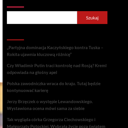
Szukaj
Szukaj
Recent Posts
„Partyjna dominacja Kaczyńskiego kontra Tuska –
Rokita ujawnia kluczową różnicę”
Czy Władimir Putin traci kontrolę nad Rosją? Kreml
odpowiada na głośny apel
Polska zawodniczka wraca do kraju. Tutaj będzie
kontynuować karierę
Jerzy Brzęczek o występie Lewandowskiego.
Wystawiona ocena mówi sama za siebie
Tak wygląda córka Grzegorza Ciechowskiego i
Małgorzaty Potockiej. Wybrała życie poza światem