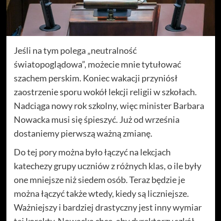
Jeśli na tym polega „neutralność
światopoglądowa”, możecie mnie tytułować
szachem perskim. Koniec wakacji przyniósł
zaostrzenie sporu wokół lekcji religii w szkołach.
Nadciąga nowy rok szkolny, więc minister Barbara
Nowacka musi się śpieszyć. Już od września
dostaniemy pierwszą ważną zmianę.
Do tej pory można było łączyć na lekcjach
katechezy grupy uczniów z różnych klas, o ile były
one mniejsze niż siedem osób. Teraz będzie je
można łączyć także wtedy, kiedy są liczniejsze.
Ważniejszy i bardziej drastyczny jest inny wymiar
tej korekty. Nowacka chce, aby dyrektorzy szkół