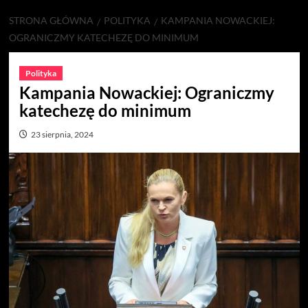
STRONA GŁÓWNA
POLITYKA
KAMPANIA NOWACKIEJ:
OGRANICZMY KATECHEZĘ DO MINIMUM
Polityka
Kampania Nowackiej: Ograniczmy
katechezę do minimum
23 sierpnia, 2024