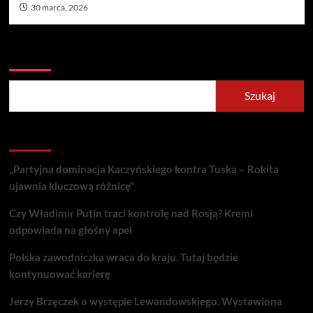
30 marca, 2026
Szukaj
Szukaj
Recent Posts
„Partyjna dominacja Kaczyńskiego kontra Tuska – Rokita
ujawnia kluczową różnicę”
Czy Władimir Putin traci kontrolę nad Rosją? Kreml
odpowiada na głośny apel
Polska zawodniczka wraca do kraju. Tutaj będzie
kontynuować karierę
Jerzy Brzęczek o występie Lewandowskiego. Wystawiona