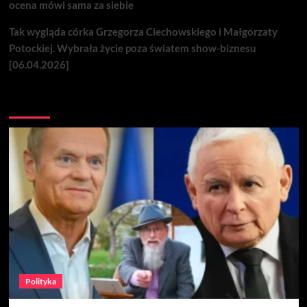
ocena mówi sama za siebie
Tak wygląda córka Grzegorza Ciechowskiego i Małgorzaty
Potockiej. Wybrała życie poza światem show-biznesu
[06.04.2026]
Nie przegap
Polityka