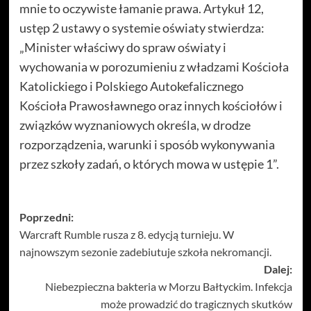
mnie to oczywiste łamanie prawa. Artykuł 12,
ustęp 2 ustawy o systemie oświaty stwierdza:
„Minister właściwy do spraw oświaty i
wychowania w porozumieniu z władzami Kościoła
Katolickiego i Polskiego Autokefalicznego
Kościoła Prawosławnego oraz innych kościołów i
związków wyznaniowych określa, w drodze
rozporządzenia, warunki i sposób wykonywania
przez szkoły zadań, o których mowa w ustępie 1”.
Zobacz
Poprzedni:
Warcraft Rumble rusza z 8. edycją turnieju. W
wpisy
najnowszym sezonie zadebiutuje szkoła nekromancji.
Dalej:
Niebezpieczna bakteria w Morzu Bałtyckim. Infekcja
może prowadzić do tragicznych skutków