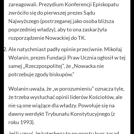
zareagowali. Prezydium Konferencji Episkopatu
zwróciło się do pierwszej prezes Sądu
Najwyższego (postrzeganej jako osoba bliższa
poprzedniej władzy), aby to ona zaskarżyła
rozporządzenie Nowackiej do TK.
Ale natychmiast padły opinie przeciwnie. Mikołaj
Wolanin, prezes Fundacji Praw Ucznia ogłosił w tej
samej „Rzeczpospolitej”, że „Nowacka nie
potrzebuje zgody biskupów.”
Wolanin uważa, że „w porozumieniu” oznacza tyle,
że trzeba wysłuchać opinii liderów Kościołów, ale
nie są one wiążące dla władzy. Powołuje się na
dawny werdykt Trybunału Konstytucyjnego (z
roku 1993).
Jeśli uznać, że katecheza to po prostu kurs zasad