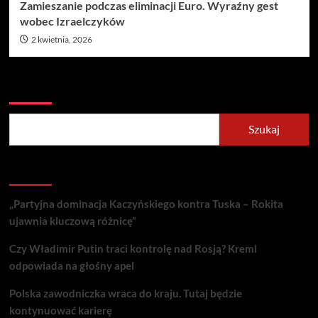
Zamieszanie podczas eliminacji Euro. Wyraźny gest
wobec Izraelczyków
2 kwietnia, 2026
Szukaj
Szukaj
Recent Posts
„Partyjna dominacja Kaczyńskiego kontra Tuska – Rokita
ujawnia kluczową różnicę”
Czy Władimir Putin traci kontrolę nad Rosją? Kreml
odpowiada na głośny apel
Polska zawodniczka wraca do kraju. Tutaj będzie
kontynuować karierę