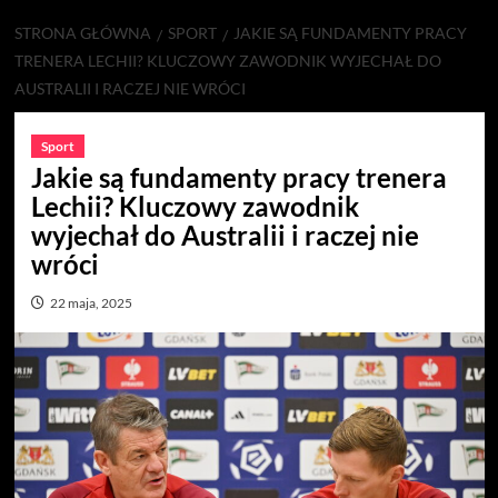
STRONA GŁÓWNA
SPORT
JAKIE SĄ FUNDAMENTY PRACY
TRENERA LECHII? KLUCZOWY ZAWODNIK WYJECHAŁ DO
AUSTRALII I RACZEJ NIE WRÓCI
Sport
Jakie są fundamenty pracy trenera
Lechii? Kluczowy zawodnik
wyjechał do Australii i raczej nie
wróci
22 maja, 2025