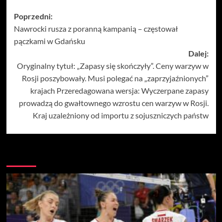
Zobacz
Poprzedni:
Nawrocki rusza z poranną kampanią – częstował
wpisy
pączkami w Gdańsku
Dalej:
Oryginalny tytuł: „Zapasy się skończyły”. Ceny warzyw w
Rosji poszybowały. Musi polegać na „zaprzyjaźnionych”
krajach Przeredagowana wersja: Wyczerpane zapasy
prowadzą do gwałtownego wzrostu cen warzyw w Rosji.
Kraj uzależniony od importu z sojuszniczych państw
Więcej