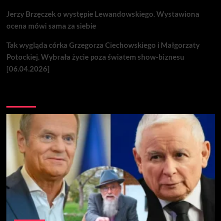
Jerzy Brzęczek o występie Lewandowskiego. Wystawiona
ocena mówi sama za siebie
Tak wygląda córka Grzegorza Ciechowskiego i Małgorzaty
Potockiej. Wybrała życie poza światem show-biznesu
[06.04.2026]
Nie przegap