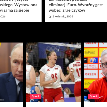
skiego. Wystawiona
eliminacji Euro. Wyraźny gest
i sama za siebie
wobec Izraelczyków
 2026
2 kwietnia, 2026
Sport
Sport