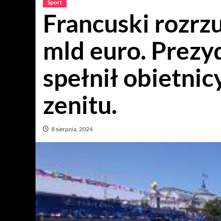
Sport
Francuski rozrzu
mld euro. Prezy
spełnił obietnic
zenitu.
8 sierpnia, 2024