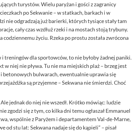
̨cych turystów. Wielu paryżan i gości z zagranicy
ycieczkach po Sekwanie – w statkach, barkach i w
 nie odgradzają już barierki, których tysiące stały tam
acje, cały czas wzdłuż rzeki i na mostach stoją trybuny.
jsca codziennemu życiu. Rzeka po prostu została zwrócona
 i treningów dla sportowców, to nie byłoby żadnej paniki.
ikt w niej nie pływa. Tu nie ma miejskich plaż – brzeg jest
h i betonowych bulwarach, ewentualnie uprawia się
przejażdżka są przyjemne – Sekwana nie śmierdzi. Choć
Ale jednak do niej nie wszedł. Krótko mówiąc: ludzie
t nie zgodzi się z tym, co kilka dni temu ogłaszał Emmanuel
wa, wspólnie z Paryżem i departamentem Val-de-Marne,
iwe od stu lat: Sekwana nadaje się do kąpieli” – pisał