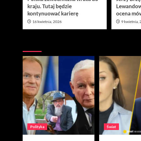
kraju. Tutaj będzie
Lewandow
kontynuować karierę
ocena mów
16 kwietnia, 2026
9 kwietnia,
Nie przegap
Polityka
Świat