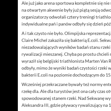
Ale już jako arena sportowa kompletnie się n
na otwartym akwenie były już piątą sesją od
organizatorzy odwołali cztery treningi triath
indywidualne pań i panów odbyły się dzień póz
A i tak czysto nie było. Olimpijska reprezentac
Claire Michel zakaziła się bakterią E.coli. Sekw
niezadowalających wyników badań stanu rzeki 
rywalizacji mieszanej. Chyba po prostu chcieli mi
wyraził się belgijski triathlonista Marten Van
odbyły, mimo że wyniki badań czystości rzeki
bakterii E.coli na poziomie dochodzącym do 
Wcześniej przekraczane bywały też normy ente
rzekę dla. Ale dla turystów jest ona cały czas ot
spowodowanej stanem rzeki. Nad Sekwanę wybra
Aleksandra III, gdzie pływacy rywalizujący na 1