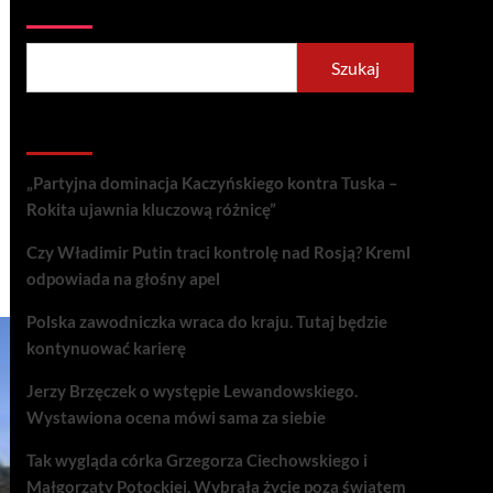
Szukaj
Szukaj
Recent Posts
„Partyjna dominacja Kaczyńskiego kontra Tuska –
Rokita ujawnia kluczową różnicę”
Czy Władimir Putin traci kontrolę nad Rosją? Kreml
odpowiada na głośny apel
Polska zawodniczka wraca do kraju. Tutaj będzie
kontynuować karierę
Jerzy Brzęczek o występie Lewandowskiego.
Wystawiona ocena mówi sama za siebie
Tak wygląda córka Grzegorza Ciechowskiego i
Małgorzaty Potockiej. Wybrała życie poza światem