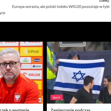
Dalej:
Europa wzrasta, ale polski indeks WIG20 pozostaje w tyle
yce
Sport
ęczek o występie
Zamieszanie podczas