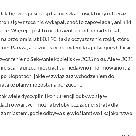
k będzie spuścizną dla mieszkańców, którzy od teraz
on się w rzece nie wykąpał, choć to zapowiadał, ani nikt
ie. Więcej – jest to niedozwolone od ponad stu lat,
na przełomie lat 80. i 90. takie oczyszczenie rzeki, które
mer Paryża, a późniejszy prezydent kraju Jacques Chirac.
tworzenie na Sekwanie kąpielisk w 2025 roku. Ale w 2021
 miejsca na przedmieściach, a niedawno informowano już
y po kłopotach, jakie w związku z wchodzeniem do
iata te plany nie zostaną porzucone.
tak wiele dyscyplin i konkurencji odbywa się w
ach otwartych można byłoby bez żadnej straty dla
 za miastem, gdzie odbywa się wioślarstwo i kajakarstwo.