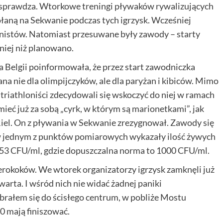
ie sprawdza. Wtorkowe treningi pływaków rywalizujących
wołaną na Sekwanie podczas tych igrzysk. Wcześniej
lonistów. Natomiast przesuwane były zawody – starty
́niej niż planowano.
ja Belgii poinformowała, że przez start zawodniczka
ana nie dla olimpijczyków, ale dla paryżan i kibiców. Mimo
triathloniści zdecydowali się wskoczyć do niej w ramach
eć już za sobą „cyrk, w którym są marionetkami”, jak
 Riel. On z pływania w Sekwanie zrezygnował. Zawody się
 w jednym z punktów pomiarowych wykazały ilość żywych
1553 CFU/ml, gdzie dopuszczalna norma to 1000 CFU/ml.
rokoków. We wtorek organizatorzy igrzysk zamknęli już
warta. I wśród nich nie widać żadnej paniki
łem się do ścisłego centrum, w pobliże Mostu
0 mają finiszować.