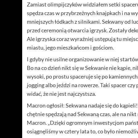
Zamiast olimpijczyków widziałem setki spaceruja
spędza czas w przybrzeżnych knajpkach i na w
mniejszych łódkach z silnikami. Sekwany od ludzi
przed ceremonią otwarcia igrzysk. Zostały dekor
Ale igrzyska coraz wyraźniej ustępują tu mie
miastu, jego mieszkańcom i gościom.
I gdyby nie usilne organizowanie w niej startów
Bo na co dzień nikt się w Sekwanie nie kąpie, n
wysoki, po prostu spaceruje się po kamiennyc
jogging albo jeździ na rowerze. Taki spacer czy 
widać, że nie jest najczystsza.
Macron ogłosił: Sekwana nadaje się do kąpieli! 
chętnie spędzają nad Sekwaną czas, ale na nik
Macron. „Dzięki ogromnym inwestycjom państ
osiągnęliśmy w cztery lata to, co było niemożl