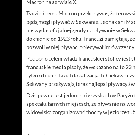
Macron na serwisie X.
Tydzień temu Macron przekonywał, że ten wysiłe
będą mogli pływać w Sekwanie. Jednak ani Macr
nie wydał oficjalnej zgody na pływanie w Sekwan
dokładnie od 1923 roku. Francuzi pamiętają, że 
pozwoli w niej pływać, obiecywał im ówczesny 
Podobno celem władz francuskiej stolicy jest s
francuskie media pisały, że wskazano na to 23
tylko o trzech takich lokalizacjach. Ciekawe cz
Sekwany przeżywają teraz najlepsi pływacy św
Dziś pewne jest jedno: na igrzyskach w Paryżu 
spektakularnych miejscach, że pływanie na wod
widowiska zorganizować choćby w jeziorze tuż