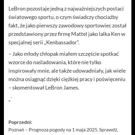
LeBron pozostaje jedną z najważniejszych postaci
światowego sportu, o czym świadczy chociażby
fakt, że jako pierwszy zawodowy sportowiec został
przedstawiony przez firmę Mattel jako lalka Ken w
specjalnej serii „Kenbassador”.
– Jako młody chłopak miałem szczęście spotkać
wzorce do naśladowania, które nie tylko
inspirowały mnie, ale także udowadniały, jak wiele
można osiągnąć dzięki ciężkiej pracy i poświęceniu
– skomentował LeBron James.
„`
Zobacz
Poprzedni:
Poznań – Prognoza pogody na 1 maja 2025. Sprawdź,
wpisy