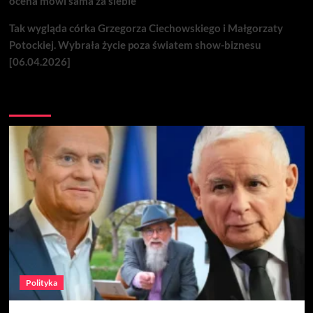
ocena mówi sama za siebie
Tak wygląda córka Grzegorza Ciechowskiego i Małgorzaty
Potockiej. Wybrała życie poza światem show-biznesu
[06.04.2026]
Nie przegap
Polityka