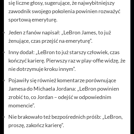
się liczne głosy, sugerujące, że najwybitniejszy
zawodnik swojego pokolenia powinien rozważyć
sportową emeryturę.
Jeden z fanów napisał: „LeBron James, to już
żenujące, czas przejść na emeryturę”.
Inny dodał: „LeBron to już starszy człowiek, czas
kończyć karierę. Pierwszy raz w play-offie widzę, że
nie dotrzymuje kroku innym”.
Pojawiły się również komentarze porównujące
Jamesa do Michaela Jordana: „LeBron powinien
zrobić to, co Jordan – odejść w odpowiednim
momencie”.
Nie brakowało też bezpośrednich próśb: „LeBron,
proszę, zakończ karierę”.