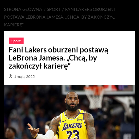
STRONA GŁÓWNA
SPORT
FANI LAKERS OBURZENI
POSTAWĄ LEBRONA JAMESA. „CHCĄ, BY ZAKOŃCZYŁ
KARIERĘ”
Sport
Fani Lakers oburzeni postawą
LeBrona Jamesa. „Chcą, by
zakończył karierę”
1 maja, 2025