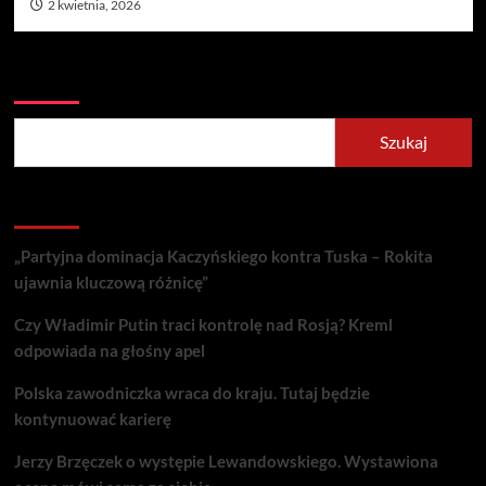
2 kwietnia, 2026
Szukaj
Szukaj
Recent Posts
„Partyjna dominacja Kaczyńskiego kontra Tuska – Rokita
ujawnia kluczową różnicę”
Czy Władimir Putin traci kontrolę nad Rosją? Kreml
odpowiada na głośny apel
Polska zawodniczka wraca do kraju. Tutaj będzie
kontynuować karierę
Jerzy Brzęczek o występie Lewandowskiego. Wystawiona