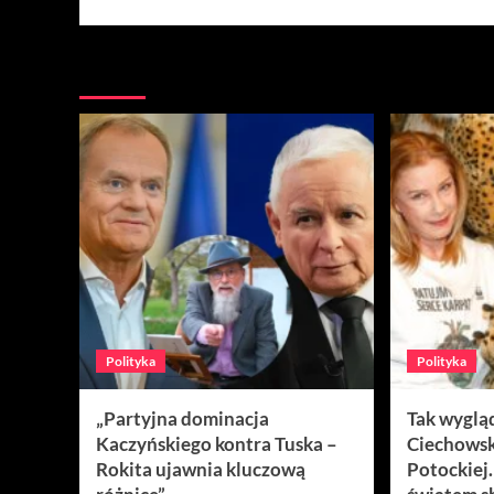
Więcej
Polityka
Polityka
„Partyjna dominacja
Tak wyglą
Kaczyńskiego kontra Tuska –
Ciechowsk
Rokita ujawnia kluczową
Potockiej