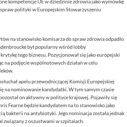
czone kompetencje UE w dziedzinie zdrowia jako wymówkę
do spraw polityki w Europejskim Stowarzyszeniu
rytów na stanowisko komisarza do spraw zdrowia odpadło
andenbroucke był popularny wśród lobby
 krytykę tego biznesu. Pozycjonował się jako europejski
̨c na podjęcie wspólnotowych działań w celu
leków.
posłuchał apelu przewodniczącej Komisji Europejskiej
c się na nominowanie kandydatki. W tym samym czasie
pozostał on aktywny w polityce krajowej. Pojawiły się
hris Fearne będzie kandydatem na to stanowisko jako
cią bakterii na antybiotyki. Jego nominacja została jednak
al związany z oszustwami w szpitalach.