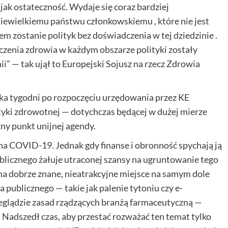
ak ostateczność. Wydaje się coraz bardziej
ewielkiemu państwu członkowskiemu , które nie jest
 zostanie polityk bez doświadczenia w tej dziedzinie .
aczenia zdrowia w każdym obszarze polityki zostały
” — tak ujął to Europejski Sojusz na rzecz Zdrowia
lka tygodni po rozpoczęciu urzędowania przez KE
tyki zdrowotnej — dotychczas będącej w dużej mierze
ny punkt unijnej agendy.
 COVID-19. Jednak gdy finanse i obronność spychają ją
ublicznego żałuje utraconej szansy na ugruntowanie tego
 na dobrze znane, nieatrakcyjne miejsce na samym dole
ia publicznego — takie jak palenie tytoniu czy e-
ądzie zasad rządzących branżą farmaceutyczną —
Nadszedł czas, aby przestać rozważać ten temat tylko