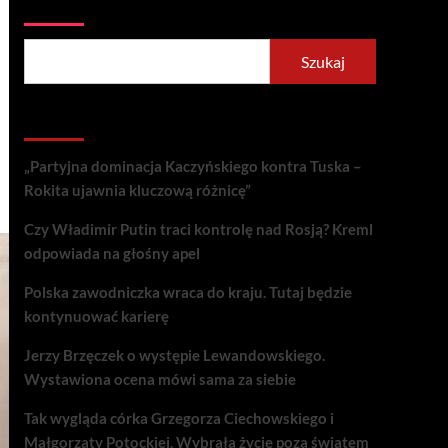
Szukaj
Szukaj
Recent Posts
„Partyjna dominacja Kaczyńskiego kontra Tuska –
Rokita ujawnia kluczową różnicę”
Czy Władimir Putin traci kontrolę nad Rosją? Kreml
odpowiada na głośny apel
Polska zawodniczka wraca do kraju. Tutaj będzie
kontynuować karierę
Jerzy Brzęczek o występie Lewandowskiego.
Wystawiona ocena mówi sama za siebie
Tak wygląda córka Grzegorza Ciechowskiego i
Małgorzaty Potockiej. Wybrała życie poza światem