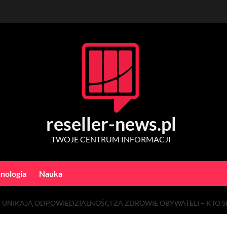
reseller-news.pl
TWOJE CENTRUM INFORMACJI
nologia
Nauka
 UNIKAJĄ ODPOWIEDZIALNOŚCI ZA ZDROWIE OBYWATELI – KTO SI