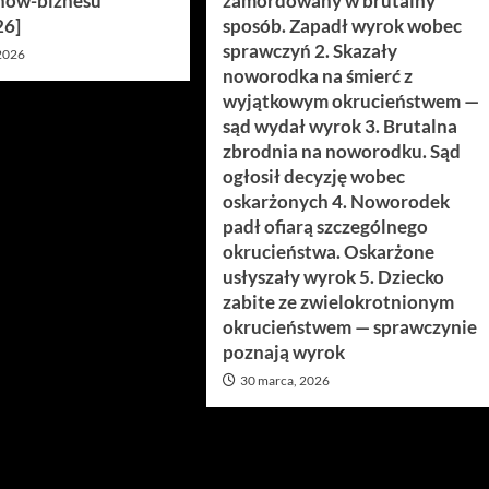
how-biznesu
zamordowany w brutalny
26]
sposób. Zapadł wyrok wobec
sprawczyń 2. Skazały
 2026
noworodka na śmierć z
wyjątkowym okrucieństwem —
sąd wydał wyrok 3. Brutalna
zbrodnia na noworodku. Sąd
ogłosił decyzję wobec
oskarżonych 4. Noworodek
padł ofiarą szczególnego
okrucieństwa. Oskarżone
usłyszały wyrok 5. Dziecko
zabite ze zwielokrotnionym
okrucieństwem — sprawczynie
poznają wyrok
30 marca, 2026