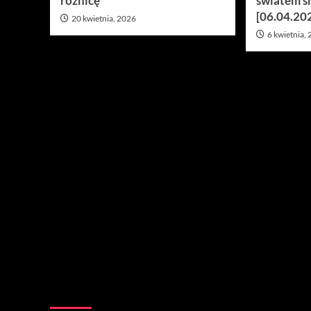
różnicę”
światem s
[06.04.20
20 kwietnia, 2026
6 kwietnia,
Nie przegap