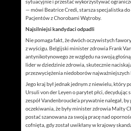
sytuacyjnie i przestać wykorzystywać ograni
— mówi Beatrice Credi, starsza specjalistka 
Pacjentów z Chorobami Wątroby.
Najsilniejsi kandydaci odpadli
Nie pomaga fakt, że dwóch oczywistych fawo
z wyścigu. Belgijski minister zdrowia Frank V
antynikotynowego ze względu na swoją głośną
lider w dziedzinie zdrowia, skutecznie naciskaja
przezwyciężenia niedoborów najważniejszych 
Jego kraj był jednak jednym z niewielu, który 
Ursuli von der Leyen o parytet płci, decydują
zespół Vandenbroucke’a prywatnie nalegał, by 
oczekiwania, że były minister zdrowia Malty C
postać szanowana za swoją pracę nad opornoś
cofnięta, gdy został uwikłany w krajowy skand