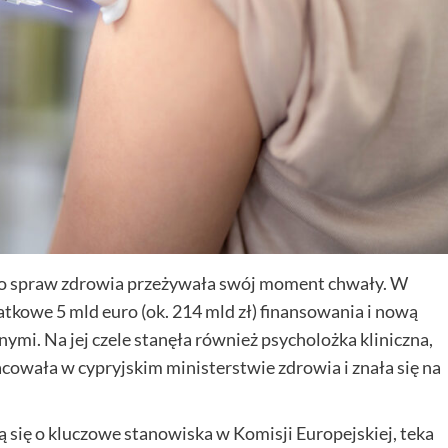
do spraw zdrowia przeżywała swój moment chwały. W
kowe 5 mld euro (ok. 214 mld zł) finansowania i nową
mi. Na jej czele stanęła również psycholożka kliniczna,
racowała w cypryjskim ministerstwie zdrowia i znała się na
ą się o kluczowe stanowiska w Komisji Europejskiej, teka