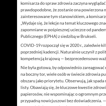
komisarza do spraw zdrowia zaczyna wyglądać j
prawdopodobne, że zostanie ona powierzona ni
zainteresowane tym stanowiskiem, a komisarzem
„Wydaje się, że lekcje na temat kluczowego zn
zapomniane w pośpiesznej ucieczce od pandemii
Publicznego (EPHA) z siedzibą w Brukseli.
COVID-19 rozpoczął się w 2020 r., zaledwie ki
poprzedniej kadencji. Naturalnie uczynił z poli
kompetencją krajową — bezprecedensowo waż
Nie była gotowa, by odpowiednio zareagować na
na boczny tor, wiele osób w świecie zdrowia p
obszaru jako priorytetu. Obserwują, jak spada
listy. Obawiają się, że kluczowe kwestie zdrow
papierosów, nie wspominając o ogromnym przegl
przypadną nowicjuszowi bez doświadczenia. — 