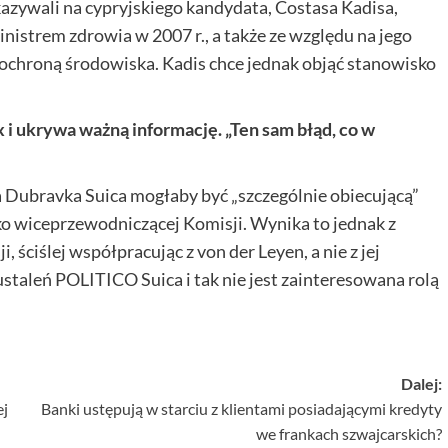
kazywali na cypryjskiego kandydata, Costasa Kadisa,
inistrem zdrowia w 2007 r., a także ze względu na jego
ochroną środowiska. Kadis chce jednak objąć stanowisko
ukrywa ważną informację. „Ten sam błąd, co w
ubravka Suica mogłaby być „szczególnie obiecującą”
o wiceprzewodniczącej Komisji. Wynika to jednak z
, ściślej współpracując z von der Leyen, a nie z jej
staleń POLITICO Suica i tak nie jest zainteresowana rolą
Dalej:
ej
Banki ustępują w starciu z klientami posiadającymi kredyty
we frankach szwajcarskich?