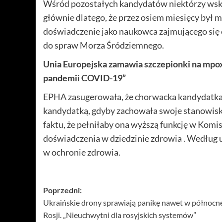
Wśród pozostałych kandydatów niektórzy ws
głównie dlatego, że przez osiem miesięcy był m
doświadczenie jako naukowca zajmującego się 
do spraw Morza Śródziemnego.
Unia Europejska zamawia szczepionki na mpox i 
pandemii COVID-19”
EPHA zasugerowała, że chorwacka kandydatka D
kandydatką, gdyby zachowała swoje stanowisk
faktu, że pełniłaby ona wyższą funkcję w Komisji
doświadczenia w dziedzinie zdrowia . Według u
w ochronie zdrowia.
Zobacz
Poprzedni:
Ukraińskie drony sprawiają panikę nawet w północn
wpisy
Rosji. „Nieuchwytni dla rosyjskich systemów”