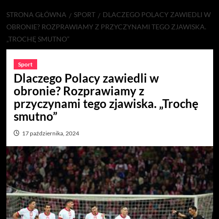
STRONA GŁÓWNA
SPORT
DLACZEGO POLACY ZAWIEDLI W
OBRONIE? ROZPRAWIAMY Z PRZYCZYNAMI TEGO ZJAWISKA.
„TROCHĘ SMUTNO”
Sport
Dlaczego Polacy zawiedli w
obronie? Rozprawiamy z
przyczynami tego zjawiska. „Trochę
smutno”
17 października, 2024