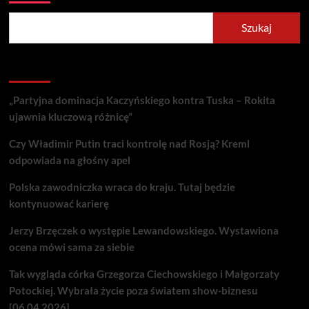
Szukaj
Recent Posts
„Partyjna dominacja Kaczyńskiego kontra Tuska – Rokita
ujawnia kluczową różnicę”
Czy Władimir Putin traci kontrolę nad Rosją? Kreml
odpowiada na głośny apel
Polska zawodniczka wraca do kraju. Tutaj będzie
kontynuować karierę
Jerzy Brzęczek o występie Lewandowskiego. Wystawiona
ocena mówi sama za siebie
Tak wygląda córka Grzegorza Ciechowskiego i Małgorzaty
Potockiej. Wybrała życie poza światem show-biznesu
[06.04.2026]