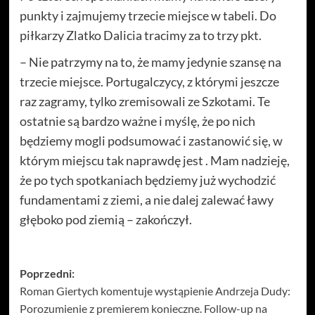
punkty i zajmujemy trzecie miejsce w tabeli. Do
piłkarzy Zlatko Dalicia tracimy za to trzy pkt.
– Nie patrzymy na to, że mamy jedynie szansę na
trzecie miejsce. Portugalczycy, z którymi jeszcze
raz zagramy, tylko zremisowali ze Szkotami. Te
ostatnie są bardzo ważne i myślę, że po nich
będziemy mogli podsumować i zastanowić się, w
którym miejscu tak naprawdę jest . Mam nadzieję,
że po tych spotkaniach będziemy już wychodzić
fundamentami z ziemi, a nie dalej zalewać ławy
głęboko pod ziemią – zakończył.
Zobacz
Poprzedni:
Roman Giertych komentuje wystąpienie Andrzeja Dudy:
wpisy
Porozumienie z premierem konieczne. Follow-up na