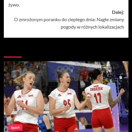
żywo.
Dalej:
O zmrożonym poranku do ciepłego dnia: Nagłe zmiany
pogody w różnych lokalizacjach
Więcej
Sport