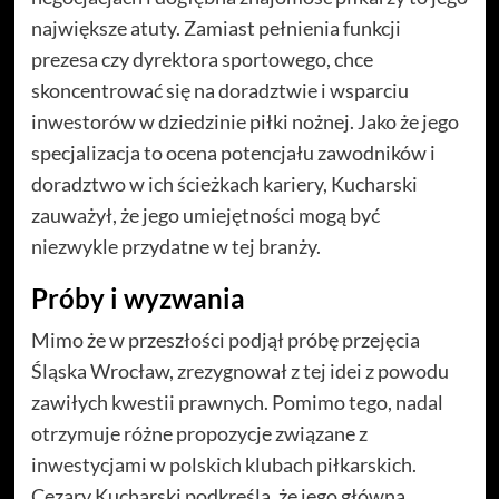
największe atuty. Zamiast pełnienia funkcji
prezesa czy dyrektora sportowego, chce
skoncentrować się na doradztwie i wsparciu
inwestorów w dziedzinie piłki nożnej. Jako że jego
specjalizacja to ocena potencjału zawodników i
doradztwo w ich ścieżkach kariery, Kucharski
zauważył, że jego umiejętności mogą być
niezwykle przydatne w tej branży.
Próby i wyzwania
Mimo że w przeszłości podjął próbę przejęcia
Śląska Wrocław, zrezygnował z tej idei z powodu
zawiłych kwestii prawnych. Pomimo tego, nadal
otrzymuje różne propozycje związane z
inwestycjami w polskich klubach piłkarskich.
Cezary Kucharski podkreśla, że jego główną