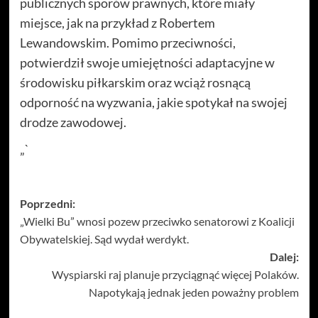
publicznych sporów prawnych, które miały
miejsce, jak na przykład z Robertem
Lewandowskim. Pomimo przeciwności,
potwierdził swoje umiejętności adaptacyjne w
środowisku piłkarskim oraz wciąż rosnącą
odporność na wyzwania, jakie spotykał na swojej
drodze zawodowej.
„`
Zobacz
Poprzedni:
„Wielki Bu” wnosi pozew przeciwko senatorowi z Koalicji
wpisy
Obywatelskiej. Sąd wydał werdykt.
Dalej:
Wyspiarski raj planuje przyciągnąć więcej Polaków.
Napotykają jednak jeden poważny problem