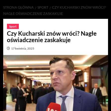
STRONA GŁÓWNA
SPORT
CZY KUCHARSKI ZNÓW WRÓCI?
NAGŁE OŚWIADCZENIE ZASKAKUJE
Sport
Czy Kucharski znów wróci? Nagłe
oświadczenie zaskakuje
17 kwietnia, 2025