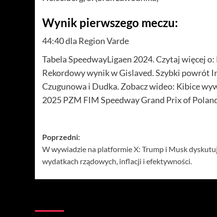
Wynik pierwszego meczu:
44:40 dla Region Varde
Tabela SpeedwayLigaen 2024. Czytaj więcej o:
Rekordowy wynik w Gislaved. Szybki powrót I
Czugunowa i Dudka. Zobacz wideo: Kibice wywies
2025 PZM FIM Speedway Grand Prix of Poland – W
Zobacz
Poprzedni:
W wywiadzie na platformie X: Trump i Musk dyskutu
wpisy
wydatkach rządowych, inflacji i efektywności.
Więcej