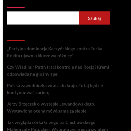
Szukaj
Szukaj
Recent Posts
„Partyjna dominacja Kaczyńskiego kontra Tuska –
Rokita ujawnia kluczową różnicę”
Czy Władimir Putin traci kontrolę nad Rosją? Kreml
odpowiada na głośny apel
Polska zawodniczka wraca do kraju. Tutaj będzie
kontynuować karierę
Jerzy Brzęczek o występie Lewandowskiego.
Wystawiona ocena mówi sama za siebie
Tak wygląda córka Grzegorza Ciechowskiego i
Małgorzaty Potockiej. Wybrała życie poza światem