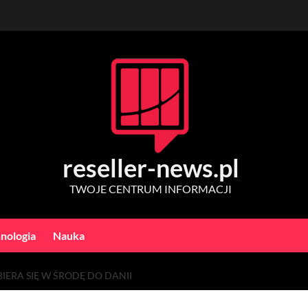
reseller-news.pl
TWOJE CENTRUM INFORMACJI
nologia
Nauka
ERA SIĘ W ŚRODĘ DO DANII