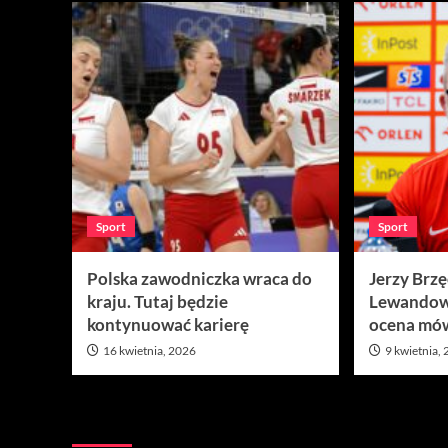
Sport
Sport
Polska zawodniczka wraca do
Jerzy Brz
kraju. Tutaj będzie
Lewandow
kontynuować karierę
ocena mów
16 kwietnia, 2026
9 kwietnia,
Nie przegap