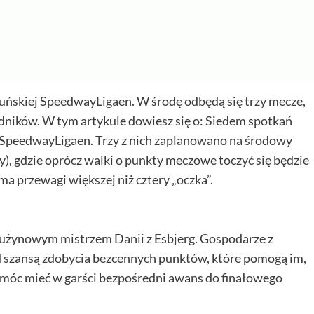
uńskiej SpeedwayLigaen. W środę odbędą się trzy mecze,
dników. W tym artykule dowiesz się o: Siedem spotkań
 SpeedwayLigaen. Trzy z nich zaplanowano na środowy
, gdzie oprócz walki o punkty meczowe toczyć się będzie
ma przewagi większej niż cztery „oczka”.
drużynowym mistrzem Danii z Esbjerg. Gospodarze z
szansą zdobycia bezcennych punktów, które pomogą im,
móc mieć w garści bezpośredni awans do finałowego