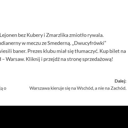
 Lejonen bez Kubery i Zmarzlika zmiotło rywala.
ndianerny w meczu ze Smederną. „Dwucyfrówki”
ili baner. Prezes klubu miał się tłumaczyć. Kup bilet na
arsaw. Kliknij i przejdź na stronę sprzedażową!
Dalej:
ją o
Warszawa kieruje się na Wschód, a nie na Zachód.