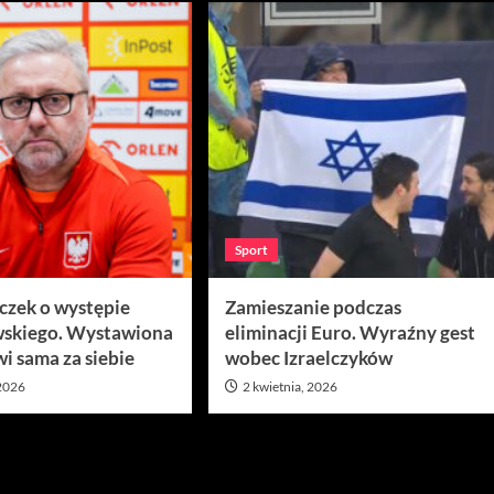
Sport
ęczek o występie
Zamieszanie podczas
skiego. Wystawiona
eliminacji Euro. Wyraźny gest
i sama za siebie
wobec Izraelczyków
 2026
2 kwietnia, 2026