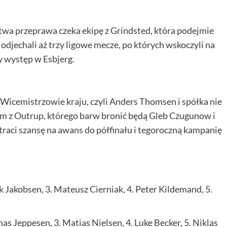
a przeprawa czeka ekipę z Grindsted, która podejmie
odjechali aż trzy ligowe mecze, po których wskoczyli na
by występ w Esbjerg.
. Wicemistrzowie kraju, czyli Anders Thomsen i spółka nie
em z Outrup, którego barw bronić będą Gleb Czugunow i
straci szansę na awans do półfinału i tegoroczną kampanię
k Jakobsen, 3. Mateusz Cierniak, 4. Peter Kildemand, 5.
onas Jeppesen, 3. Matias Nielsen, 4. Luke Becker, 5. Niklas