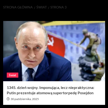
STRONA GŁÓWNA
ŚWIAT
STRONA 3
Świat
Świat
1345. dzień wojny. Imponująca, lecz niepraktyczna:
Putin prezentuje atomową supertorpedę Posejdon
30 października, 2025