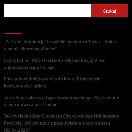
Szukaj
Recent Posts
„Partyjna dominacja Kaczyńskiego kontra Tuska – Rokita
ujawnia kluczową różnicę”
Czy Władimir Putin traci kontrolę nad Rosją? Kreml
odpowiada na głośny apel
Polska zawodniczka wraca do kraju. Tutaj będzie
kontynuować karierę
Jerzy Brzęczek o występie Lewandowskiego. Wystawiona
ocena mówi sama za siebie
Tak wygląda córka Grzegorza Ciechowskiego i Małgorzaty
Potockiej. Wybrała życie poza światem show-biznesu
[06.04.2026]