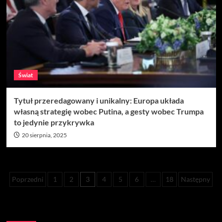
Świat
Tytuł przeredagowany i unikalny: Europa układa
własną strategię wobec Putina, a gesty wobec Trumpa
to jedynie przykrywka
20 sierpnia, 2025
Stronicowanie
Poprzedni
1
2
3
4
5
6
…
18
Następny
wpisów
Szukaj