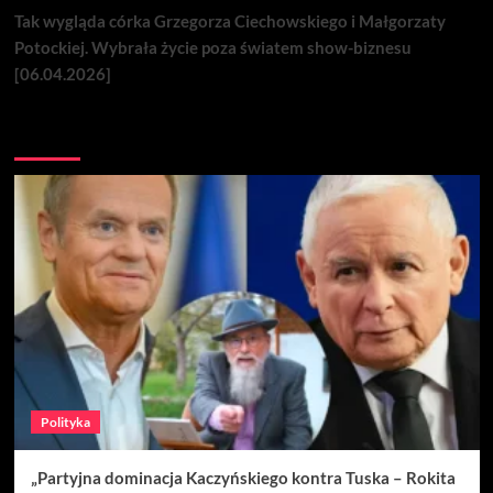
Tak wygląda córka Grzegorza Ciechowskiego i Małgorzaty
Potockiej. Wybrała życie poza światem show-biznesu
[06.04.2026]
Nie przegap
Polityka
„Partyjna dominacja Kaczyńskiego kontra Tuska – Rokita