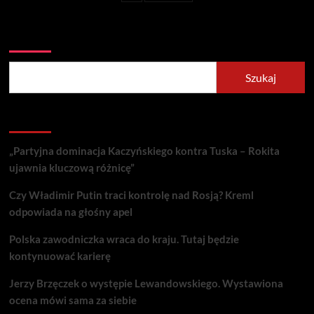
Szukaj
Szukaj
Recent Posts
„Partyjna dominacja Kaczyńskiego kontra Tuska – Rokita
ujawnia kluczową różnicę”
Czy Władimir Putin traci kontrolę nad Rosją? Kreml
odpowiada na głośny apel
Polska zawodniczka wraca do kraju. Tutaj będzie
kontynuować karierę
Jerzy Brzęczek o występie Lewandowskiego. Wystawiona
ocena mówi sama za siebie