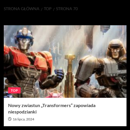
STRONA GŁÓWNA
TOP
STRONA 70
TOP
TOP
Nowy zwiastun „Transformers” zapowiada
niespodzianki
16 lipca, 2024